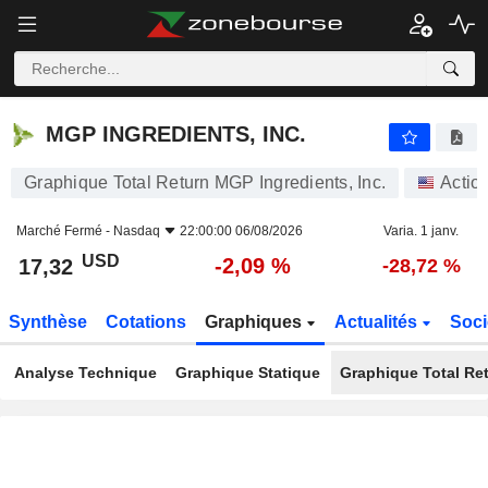
MGP INGREDIENTS, INC.
17,32
$
-2,09 %
MGP INGREDIENTS, INC.
Graphique Total Return MGP Ingredients, Inc.
Actio
Marché Fermé -
Nasdaq
22:00:00 06/08/2026
Varia. 1 janv.
USD
-2,09 %
17,32
-28,72 %
Synthèse
Cotations
Graphiques
Actualités
Soci
Analyse Technique
Graphique Statique
Graphique Total Re