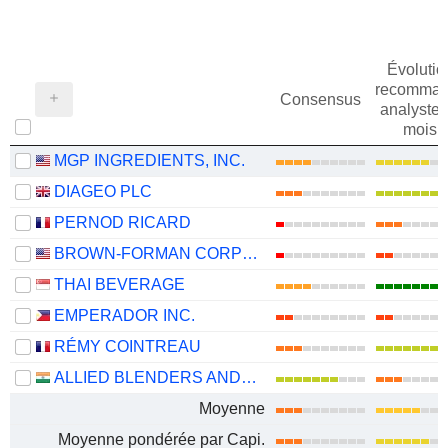
Évolutio
recomman
Consensus
analystes
mois
MGP INGREDIENTS, INC.
DIAGEO PLC
PERNOD RICARD
BROWN-FORMAN CORPORATION
THAI BEVERAGE
EMPERADOR INC.
RÉMY COINTREAU
ALLIED BLENDERS AND DISTILLERS LIMITED
Moyenne
Moyenne pondérée par Capi.