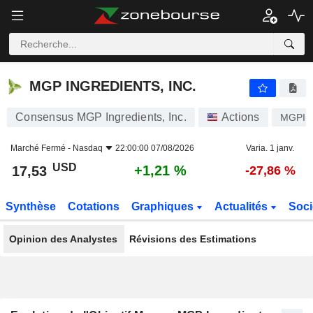
MGP INGREDIENTS, INC.
17,53
$
+1,21 %
MGP INGREDIENTS, INC.
Consensus MGP Ingredients, Inc.
Actions
MGPI
Marché Fermé -
Nasdaq
22:00:00 07/08/2026
Varia. 1 janv.
USD
+1,21 %
17,53
-27,86 %
Synthèse
Cotations
Graphiques
Actualités
Soci
Opinion des Analystes
Révisions des Estimations