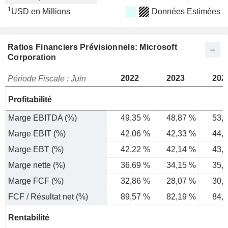
1
USD en Millions
Données Estimées
Ratios Financiers Prévisionnels: Microsoft
Corporation
2022
2023
202
Période Fiscale : Juin
Profitabilité
Marge EBITDA (%)
49,35 %
48,87 %
53,
Marge EBIT (%)
42,06 %
42,33 %
44,
Marge EBT (%)
42,22 %
42,14 %
43,
Marge nette (%)
36,69 %
34,15 %
35,
Marge FCF (%)
32,86 %
28,07 %
30,
FCF / Résultat net (%)
89,57 %
82,19 %
84,
Rentabilité