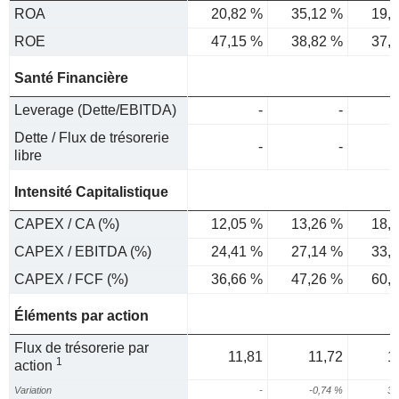
ROA
20,82 %
35,12 %
19,
ROE
47,15 %
38,82 %
37,
Santé Financière
Leverage (Dette/EBITDA)
-
-
Dette / Flux de trésorerie
-
-
libre
Intensité Capitalistique
CAPEX / CA (%)
12,05 %
13,26 %
18,
CAPEX / EBITDA (%)
24,41 %
27,14 %
33,
CAPEX / FCF (%)
36,66 %
47,26 %
60,
Éléments par action
Flux de trésorerie par
11,81
11,72
1
1
action
Variation
-
-0,74 %
35