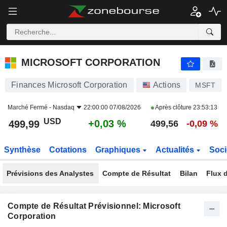
MICROSOFT CORPORATION
499,99
$
+0,03 %
MICROSOFT CORPORATION
Finances Microsoft Corporation
Actions
MSFT
Marché Fermé -
Nasdaq
22:00:00 07/08/2026
Après clôture
23:53:13
USD
+0,03 %
499,99
499,56
-0,09 %
Synthèse
Cotations
Graphiques
Actualités
Soci
Prévisions des Analystes
Compte de Résultat
Bilan
Flux d
Compte de Résultat Prévisionnel: Microsoft
Corporation