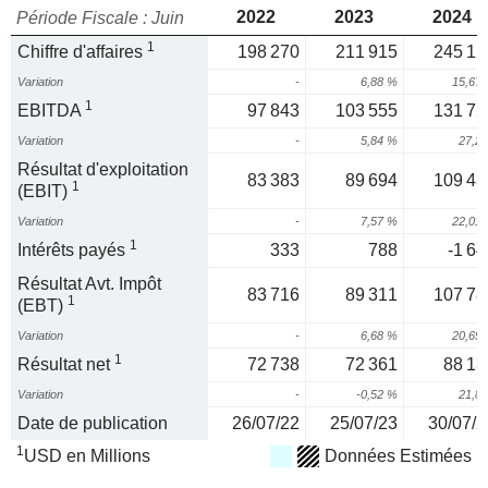
2022
2023
2024
Période Fiscale : Juin
1
Chiffre d'affaires
198 270
211 915
245 12
Variation
-
6,88 %
15,67
1
EBITDA
97 843
103 555
131 72
Variation
-
5,84 %
27,2
Résultat d'exploitation
83 383
89 694
109 43
1
(EBIT)
Variation
-
7,57 %
22,01
1
Intérêts payés
333
788
-1 64
Résultat Avt. Impôt
83 716
89 311
107 78
1
(EBT)
Variation
-
6,68 %
20,69
1
Résultat net
72 738
72 361
88 13
Variation
-
-0,52 %
21,8
Date de publication
26/07/22
25/07/23
30/07/2
1
USD en Millions
Données Estimées