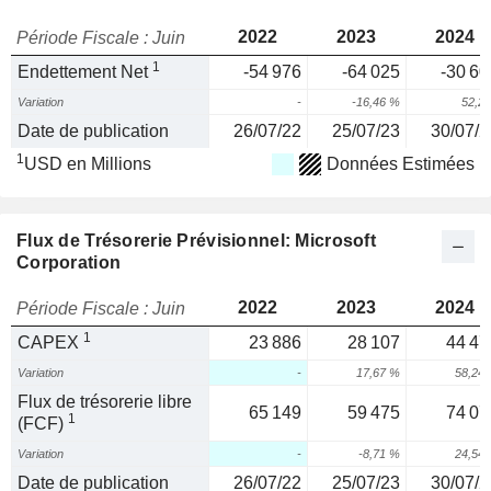
2022
2023
2024
Période Fiscale : Juin
1
Endettement Net
-54 976
-64 025
-30 60
Variation
-
-16,46 %
52,2
Date de publication
26/07/22
25/07/23
30/07/2
1
USD en Millions
Données Estimées
Flux de Trésorerie Prévisionnel: Microsoft
Corporation
2022
2023
2024
Période Fiscale : Juin
1
CAPEX
23 886
28 107
44 47
Variation
-
17,67 %
58,24
Flux de trésorerie libre
65 149
59 475
74 07
1
(FCF)
Variation
-
-8,71 %
24,54
Date de publication
26/07/22
25/07/23
30/07/2