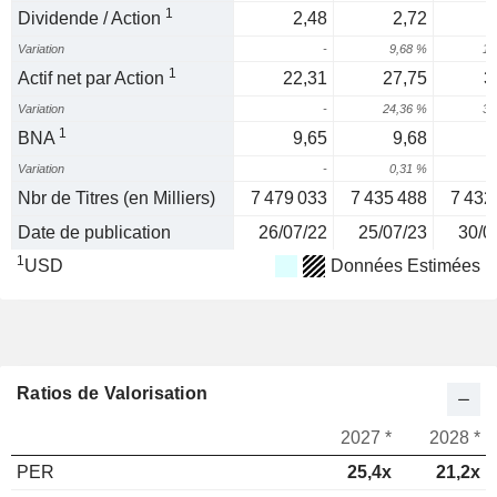
1
Dividende / Action
2,48
2,72
Variation
-
9,68 %
10
1
Actif net par Action
22,31
27,75
3
Variation
-
24,36 %
30
1
BNA
9,65
9,68
Variation
-
0,31 %
2
Nbr de Titres (en Milliers)
7 479 033
7 435 488
7 432
Date de publication
26/07/22
25/07/23
30/0
1
USD
Données Estimées
Ratios de Valorisation
2027 *
2028 *
PER
25,4x
21,2x