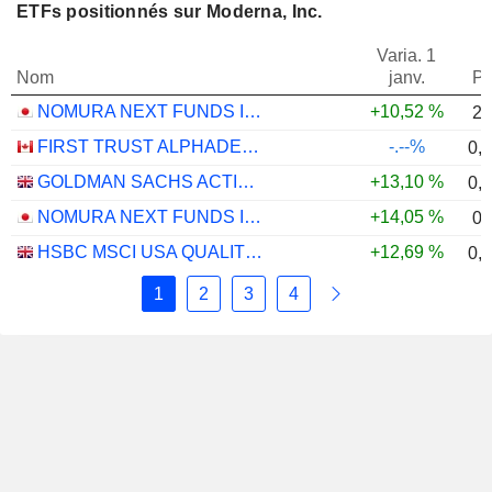
ETFs positionnés sur Moderna, Inc.
Varia. 1
Nom
janv.
Po
NOMURA NEXT FUNDS INTERNATIONAL EQUITY MSCI-KOKUSAI (YEN-HEDGED) ETF - JPY
+10,52 %
2,
FIRST TRUST ALPHADEX U.S. HEALTH CARE SECTOR INDEX ETF - CAD HEDGED
-.--%
0,
GOLDMAN SACHS ACTIVEBETA PARIS-ALIGNED SUSTAINABLE US LARGE CAP EQUITY UCITS ETF - USD
+13,10 %
0,
NOMURA NEXT FUNDS INTERNATIONAL EQUITY MSCI-KOKUSAI (UNHEDGED) ETF - JPY
+14,05 %
0,
HSBC MSCI USA QUALITY UCITS ETF - USD
+12,69 %
0,
1
2
3
4