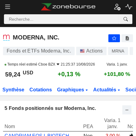
MODERNA, INC.
59,24
$
+0,13 %
MODERNA, INC.
Fonds et ETFs Moderna, Inc.
Actions
MRNA
U
Temps réel estimé
Cboe BZX
21:25:37 10/08/2026
Varia. 1 janv.
USD
+0,13 %
59,24
+101,80 %
Synthèse
Cotations
Graphiques
Actualités
Soci
5
Fonds positionnés sur Moderna, Inc.
Varia. 1
Nom
PEA
janv.
Not
CANDRIAM EQS L BIOTECH C USD CAP
Non
-3,00 %