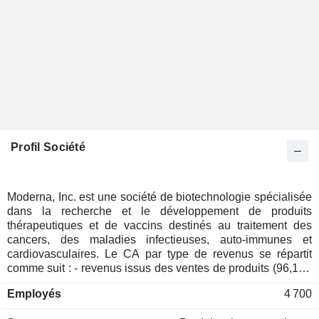
Profil Société
Moderna, Inc. est une société de biotechnologie spécialisée
dans la recherche et le développement de produits
thérapeutiques et de vaccins destinés au traitement des
cancers, des maladies infectieuses, auto-immunes et
cardiovasculaires. Le CA par type de revenus se répartit
comme suit : - revenus issus des ventes de produits (96,1%)
; - revenus issus d'accords de collaboration (1,5%) ; -
Employés
4 700
revenus issus des royalties et de l'octroi de licences (1,3%) ;
- revenus issus de subventions (1,1%). A fin 2024, le