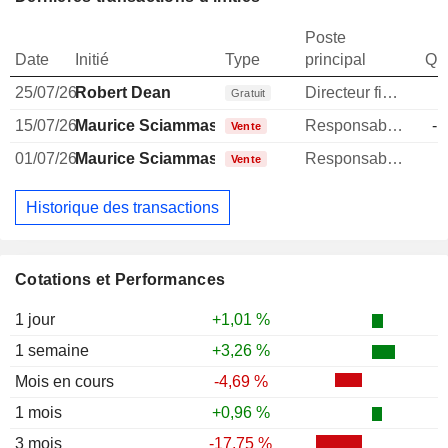
Poste
Date
Initié
Type
principal
Qua
25/07/26
Robert Dean
Directeur financier
Gratuit
15/07/26
Maurice Sciammas
Responsable ventes & marketing
-1
Vente
01/07/26
Maurice Sciammas
Responsable ventes & marketing
Vente
Historique des transactions
Cotations et Performances
1 jour
+1,01 %
1 semaine
+3,26 %
Mois en cours
-4,69 %
1 mois
+0,96 %
3 mois
-17,75 %