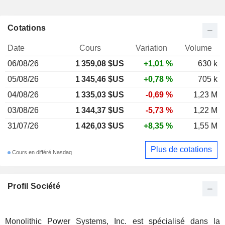
Cotations
Date
Cours
Variation
Volume
06/08/26
1 359,08 $US
+1,01 %
630 k
05/08/26
1 345,46 $US
+0,78 %
705 k
04/08/26
1 335,03 $US
-0,69 %
1,23 M
03/08/26
1 344,37 $US
-5,73 %
1,22 M
31/07/26
1 426,03 $US
+8,35 %
1,55 M
Plus de cotations
Cours en différé Nasdaq
Profil Société
Monolithic Power Systems, Inc. est spécialisé dans la