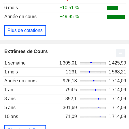
6 mois
+10,51 %
Année en cours
+49,95 %
Plus de cotations
Extrêmes de Cours
1 semaine
1 305,01
1 425,99
1 mois
1 231
1 568,21
Année en cours
926,18
1 714,09
1 an
794,5
1 714,09
3 ans
392,1
1 714,09
5 ans
301,69
1 714,09
10 ans
71,09
1 714,09