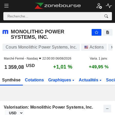
MONOLITHIC POWER SYSTEMS, INC.
1 359,08
$
+1,01 %
MONOLITHIC POWER
SYSTEMS, INC.
Cours Monolithic Power Systems, Inc.
Actions
M
Marché Fermé -
Nasdaq
22:00:00 06/08/2026
Varia. 1 janv.
USD
+1,01 %
1 359,08
+49,95 %
Synthèse
Cotations
Graphiques
Actualités
Soci
Valorisation: Monolithic Power Systems, Inc.