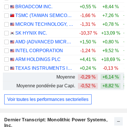
BROADCOM INC.
+0,55 %
+8,44 %
+
TSMC (TAIWAN SEMICONDUCTOR MANUFACTURING COMPANY)
-1,66 %
+7,26 %
+
MICRON TECHNOLOGY, INC.
-1,31 %
+0,78 %
+
SK HYNIX INC.
-10,37 %
+13,09 %
+
AMD (ADVANCED MICRO DEVICES)
+1,50 %
+0,80 %
+
INTEL CORPORATION
-1,24 %
+9,52 %
+
ARM HOLDINGS PLC
+4,41 %
+18,69 %
+
TEXAS INSTRUMENTS INCORPORATED
+0,24 %
-0,13 %
+
Moyenne
-0,29 %
+6,14 %
+
Moyenne pondérée par Capi.
-0,52 %
+8,82 %
+
Voir toutes les performances sectorielles
Dernier Transcript: Monolithic Power Systems,
Inc.