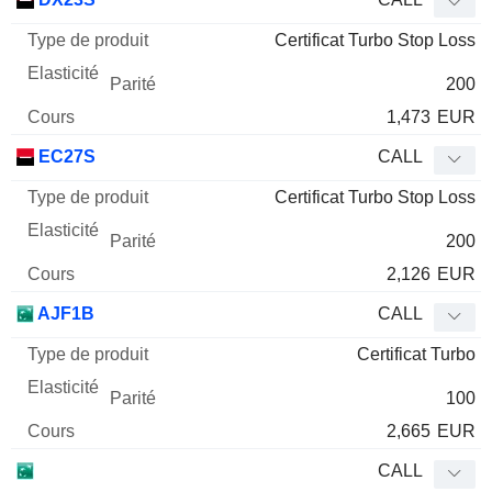
de
Certificat Turbo Stop Loss
Mnemo
Type
produit
Elasticité
Parité
Cours
200
1,473
EUR
EC27S
CALL
Certificat Turbo Stop Loss
200
2,126
EUR
AJF1B
CALL
Certificat Turbo
100
2,665
EUR
CALL