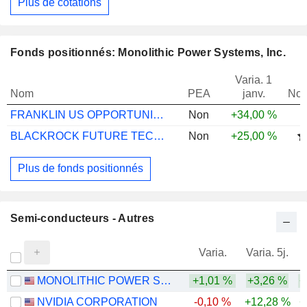
Plus de cotations
Fonds positionnés: Monolithic Power Systems, Inc.
Varia. 1
Nom
PEA
janv.
Not
FRANKLIN US OPPORTUNITIES A(ACC)USD
Non
+34,00 %
BLACKROCK FUTURE TECHNOLOGY A ACC USD
Non
+25,00 %
Plus de fonds positionnés
Semi-conducteurs - Autres
Varia.
Varia. 5j.
MONOLITHIC POWER SYSTEMS, INC.
+1,01 %
+3,26 %
+
NVIDIA CORPORATION
-0,10 %
+12,28 %
+