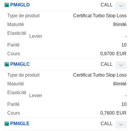
Type
PM4GLD
CALL
de
Certificat Turbo Stop Loss
Mnemo
Type
produit
Maturité
Elasticité
Levier
Parité
Co
Illimité
-
10
0,9700
EUR
PM4GLC
CALL
Certificat Turbo Stop Loss
Illimité
-
10
0,7600
EUR
PM4GLE
CALL