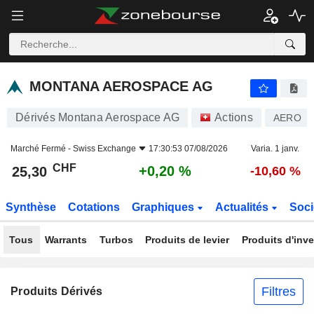
MONTANA AEROSPACE AG
25,30
CHF
+0,20 %
MONTANA AEROSPACE AG
Dérivés Montana Aerospace AG
Actions
AERO
Marché Fermé -
Swiss Exchange
17:30:53 07/08/2026
Varia. 1 janv.
CHF
+0,20 %
25,30
-10,60 %
Synthèse
Cotations
Graphiques
Actualités
Soci
Tous
Warrants
Turbos
Produits de levier
Produits d'inv
Filtres
Produits Dérivés