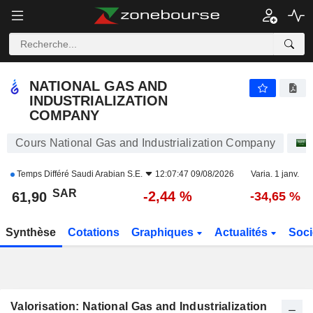
NATIONAL GAS AND INDUSTRIALIZATION COMPANY
61,90
﷼
-2,44 %
NATIONAL GAS AND
INDUSTRIALIZATION
COMPANY
Cours National Gas and Industrialization Company
Temps Différé
Saudi Arabian S.E.
12:07:47 09/08/2026
Varia. 1 janv.
SAR
-2,44 %
61,90
-34,65 %
Synthèse
Cotations
Graphiques
Actualités
Soci
Valorisation: National Gas and Industrialization