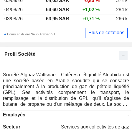
05/08/26
64,05 SAR
-0,85 %
572 k
04/08/26
64,60 SAR
+1,02 %
284 k
03/08/26
63,95 SAR
+0,71 %
266 k
Plus de cotations
Cours en différé Saudi Arabian S.E.
Profil Société
Société Alghaz Waltsnae – Critères d'éligibilité Alqabida est
une société basée en Arabie saoudite qui se consacre
principalement à la production de gaz de pétrole liquéfié
(GPL). Ses activités comprennent le transport, le
remplissage et la distribution de GPL, qu'il s'agisse de
butane, de propane ou d'un mélange des deux. La société
commercialise également des bouteilles de gaz, des
Employés
-
citernes vides, des pièces de rechange et du matériel de
transport de citernes auprès de ses clients. En outre, elle
Secteur
Services aux collectivités de gaz
exerce des activités de fabrication, de distribution et de