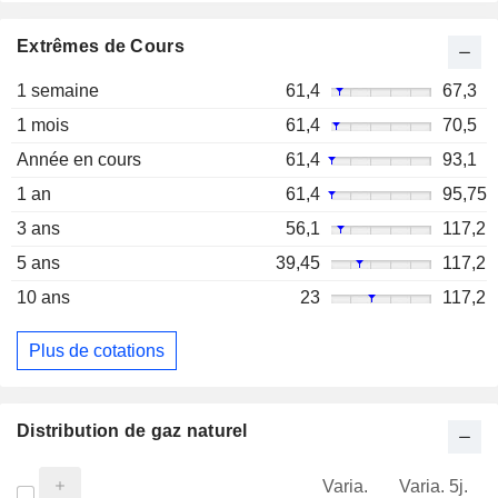
Extrêmes de Cours
1 semaine
61,4
67,3
1 mois
61,4
70,5
Année en cours
61,4
93,1
1 an
61,4
95,75
3 ans
56,1
117,2
5 ans
39,45
117,2
10 ans
23
117,2
Plus de cotations
Distribution de gaz naturel
Varia.
Varia. 5j.