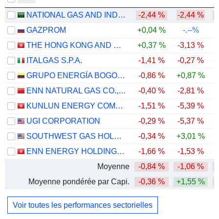
NATIONAL GAS AND INDUSTRIALIZATION COMPANY
-2,44 %
-2,44 %
-
GAZPROM
+0,04 %
-.--%
THE HONG KONG AND CHINA GAS COMPANY LIMITED
+0,37 %
-3,13 %
ITALGAS S.P.A.
-1,41 %
-0,27 %
+
GRUPO ENERGÍA BOGOTÁ S.A. E.S.P.
-0,86 %
+0,87 %
ENN NATURAL GAS CO., LTD.
-0,40 %
-2,81 %
KUNLUN ENERGY COMPANY LIMITED
-1,51 %
-5,39 %
-
UGI CORPORATION
-0,29 %
-5,37 %
SOUTHWEST GAS HOLDINGS, INC.
-0,34 %
+3,01 %
+
ENN ENERGY HOLDINGS LIMITED
-1,66 %
-1,53 %
-
Moyenne
-0,84 %
-1,06 %
Moyenne pondérée par Capi.
-0,36 %
+1,55 %
Voir toutes les performances sectorielles