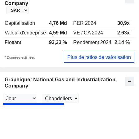
Company
Capitalisation
4,76 Md
PER 2024
30,9x
P
Valeur d'entreprise
4,59 Md
VE / CA 2024
2,63x
V
Flottant
93,33 %
Rendement 2024
2,14 %
R
Plus de ratios de valorisation
* Données estimées
Graphique: National Gas and Industrialization
Company