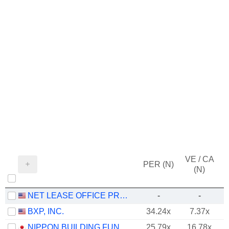
VE / CA
PER (N)
(N)
NET LEASE OFFICE PROPERTIES
-
-
BXP, INC.
34.24x
7.37x
NIPPON BUILDING FUND INC.
25.79x
16.78x