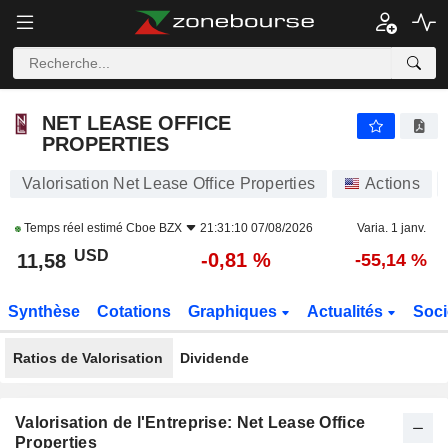
NET LEASE OFFICE PROPERTIES
11,58
$
-0,81 %
NET LEASE OFFICE
PROPERTIES
Valorisation Net Lease Office Properties
Actions
Temps réel estimé
Cboe BZX
21:31:10 07/08/2026
Varia. 1 janv.
USD
-0,81 %
11,58
-55,14 %
Synthèse
Cotations
Graphiques
Actualités
Soci
Ratios de Valorisation
Dividende
Valorisation de l'Entreprise: Net Lease Office
Properties