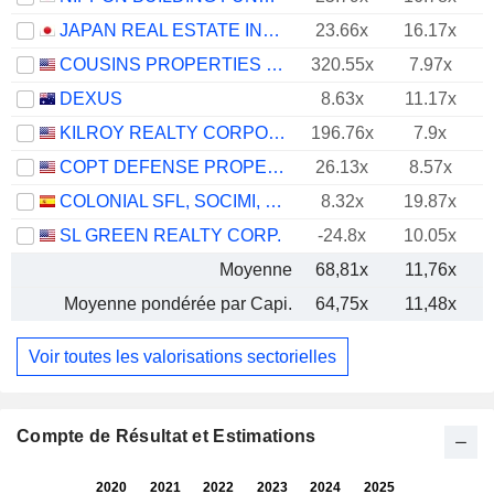
JAPAN REAL ESTATE INVESTMENT CORPORATION
23.66x
16.17x
COUSINS PROPERTIES INCORPORATED
320.55x
7.97x
DEXUS
8.63x
11.17x
KILROY REALTY CORPORATION
196.76x
7.9x
COPT DEFENSE PROPERTIES
26.13x
8.57x
COLONIAL SFL, SOCIMI, S.A.
8.32x
19.87x
SL GREEN REALTY CORP.
-24.8x
10.05x
Moyenne
68,81x
11,76x
Moyenne pondérée par Capi.
64,75x
11,48x
Voir toutes les valorisations sectorielles
Compte de Résultat et Estimations