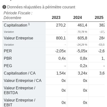
Données réajustées à périmètre courant
Période Fiscale :
2023
2024
2025
Décembre
1
Capitalisation
270,2
461,4
382,
Variation
-
70,78 %
-17,2
Valeur Entreprise
800,1
605,8
284,
Variation
-
-24,29 %
-53,03
PER
-2,05x
-5,05x
-2,63
PBR
0,4x
0,8x
1,3
PEG
-
0,2x
-0
Capitalisation / CA
1,54x
3,24x
3,61
Valeur Entreprise / CA
0x
0x
0
Valeur Entreprise /
0x
0x
0
EBITDA
Valeur Entreprise /
0x
0x
0
EBIT