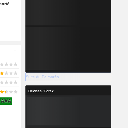
porté
Suite du Palmarès
Devises / Forex
AAA