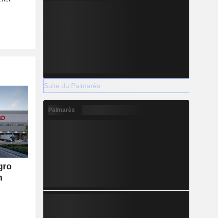
Suite du Palmarès
Palmarès
gro
n