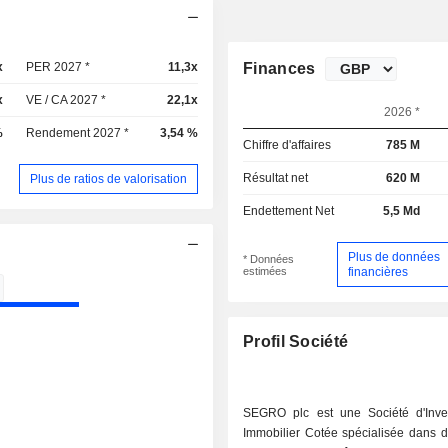
x
PER 2027 *
11,3x
Finances
x
VE / CA 2027 *
22,1x
2026 *
%
Rendement 2027 *
3,54 %
Chiffre d'affaires
785 M
Résultat net
620 M
Plus de ratios de valorisation
Endettement Net
5,5 Md
Plus de données
* Données
estimées
financières
Profil Société
SEGRO plc est une Société d'Inve
Immobilier Cotée spécialisée dans d