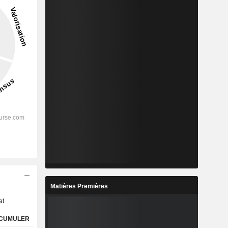
s
Matières Premières
at
CUMULER