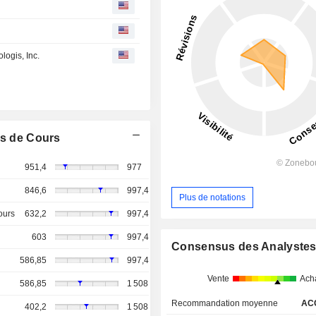
logis, Inc.
s de Cours
951,4
977
846,6
997,4
Plus de notations
ours
632,2
997,4
603
997,4
Consensus des Analyste
586,85
997,4
Vente
Ach
586,85
1 508
Recommandation moyenne
AC
402,2
1 508