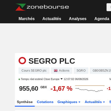
Marchés
Actualités
Analyses
Agenda
SEGRO PLC
Cours SEGRO plc
Actions
SGRO
GB00B5ZN1
Temps réel estimé
Cboe Europe
12:07:02 06/08/2026
V
955,60
-1,67 %
GBX
-
Synthèse
Cotations
Graphiques
Actualités