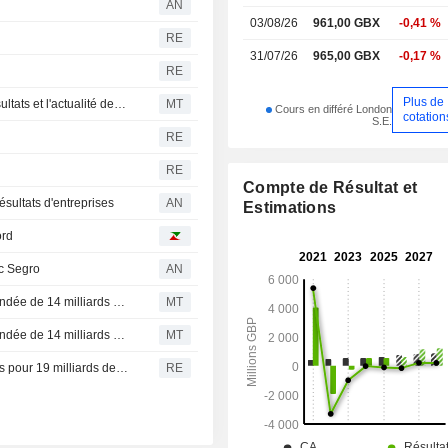
AN
03/08/26
961,00 GBX
-0,41 %
RE
31/07/26
965,00 GBX
-0,17 %
RE
Plus de
Les actions britanniques progressent, portées par les résultats et l'actualité des entreprises
MT
Cours en différé London
cotation
S.E.
RE
RE
Compte de Résultat et
ésultats d'entreprises
AN
Estimations
ord
ec Segro
AN
Segro accepte les termes d'une offre de rachat recommandée de 14 milliards de livres par Prologis
MT
Segro accepte les termes d'une offre de rachat recommandée de 14 milliards de livres sterling par Prologis
MT
Le britannique Segro accepte l'offre de rachat de Prologis pour 19 milliards de dollars sous la pression des investisseurs
RE