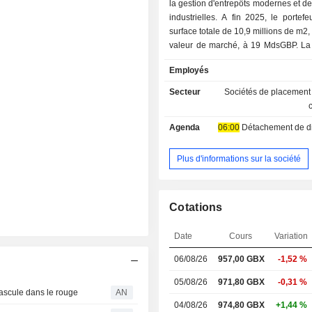
la gestion d'entrepôts modernes et de
industrielles. A fin 2025, le portefeuille, d'une
surface totale de 10,9 millions de m2,
valeur de marché, à 19 MdsGBP. La répartition
géographique du portefeuille en val
Employés
suivante : Royaume-Uni (62,1%) 
Continentale (37,9%).
Secteur
Sociétés de placement
Agenda
06:00
Détachement de dividende 
Plus d'informations sur la société
Cotations
Date
Cours
Variation
06/08/26
957,00
GBX
-1,52 %
05/08/26
971,80 GBX
-0,31 %
bascule dans le rouge
AN
04/08/26
974,80 GBX
+1,44 %