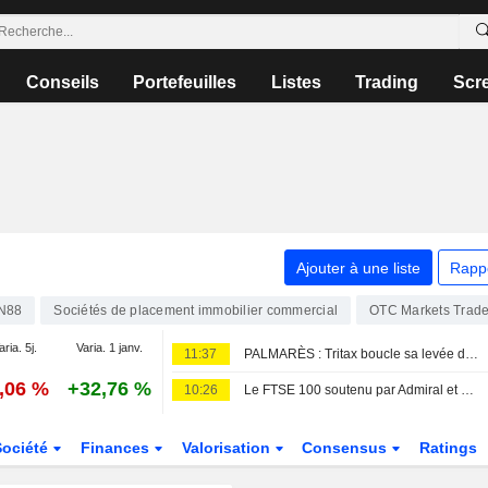
Conseils
Portefeuilles
Listes
Trading
Scr
Ajouter à une liste
Rapp
N88
Sociétés de placement immobilier commercial
OTC Markets Trad
aria. 5j.
Varia. 1 janv.
11:37
PALMARÈS : Tritax boucle sa levée de fonds ; Wizz Air bascule dans le rouge
1,06 %
+32,76 %
10:26
Le FTSE 100 soutenu par Admiral et Persimmon
Société
Finances
Valorisation
Consensus
Ratings