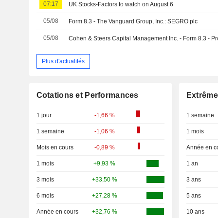
07:17
UK Stocks-Factors to watch on August 6
05/08
Form 8.3 - The Vanguard Group, Inc.: SEGRO plc
05/08
Cohen & Steers Capital Management Inc. - Form 8.3 - Pro
Plus d'actualités
Cotations et Performances
Extrême
1 jour
-1,66 %
1 semaine
1 semaine
-1,06 %
1 mois
Mois en cours
-0,89 %
Année en c
1 mois
+9,93 %
1 an
3 mois
+33,50 %
3 ans
6 mois
+27,28 %
5 ans
Année en cours
+32,76 %
10 ans