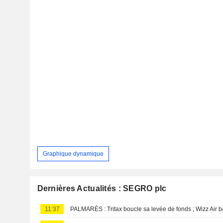
Graphique dynamique
Dernières Actualités : SEGRO plc
11:37
PALMARÈS : Tritax boucle sa levée de fonds ; Wizz Air 