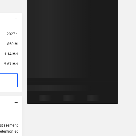
2027 *
850 M
1,14 Md
5,67 Md
stissement
étention et