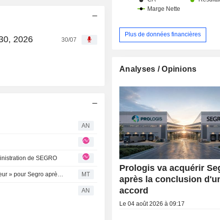
Plus de données financières
30, 2026
30/07
Analyses / Opinions
AN
ministration de SEGRO
Prologis va acquérir Se
Berenberg souligne une " opportunité de création de valeur » pour Segro après sa journée investisseurs ; l'objectif de cours est relevé
MT
après la conclusion d'u
accord
AN
Le 04 août 2026 à 09:17