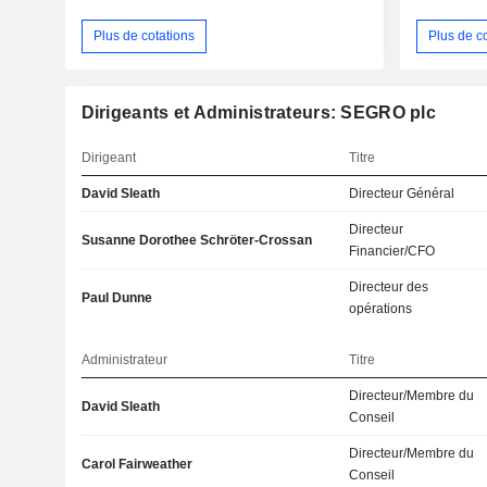
Plus de cotations
Plus de c
Dirigeants et Administrateurs: SEGRO plc
Dirigeant
Titre
David Sleath
Directeur Général
Directeur
Susanne Dorothee Schröter-Crossan
Financier/CFO
Directeur des
Paul Dunne
opérations
Administrateur
Titre
Directeur/Membre du
David Sleath
Conseil
Directeur/Membre du
Carol Fairweather
Conseil