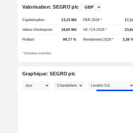
Valorisation: SEGRO plc
Capitalisation
13,15 Md
PER 2026 *
17,1
Valeur d'entreprise
18,65 Md
VE / CA 2026 *
23,8
Flottant
99,77 %
Rendement 2026 *
3,36 
* Données estimées
Graphique: SEGRO plc