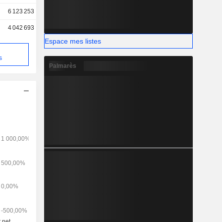
6 123 253
4 042 693
Espace mes listes
s
Palmarès