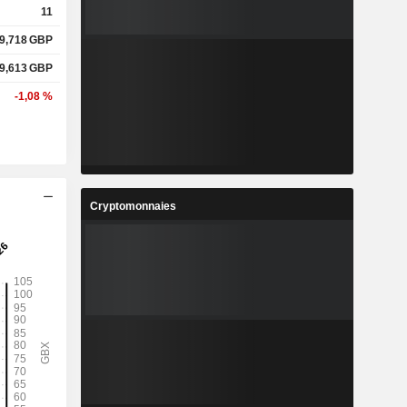
11
9,718
GBP
9,613
GBP
-1,08 %
Cryptomonnaies