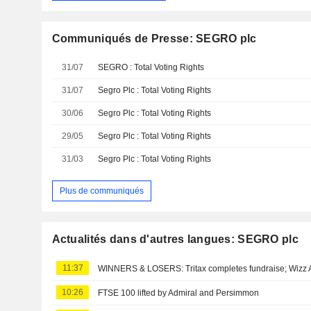
Communiqués de Presse: SEGRO plc
31/07
SEGRO : Total Voting Rights
31/07
Segro Plc : Total Voting Rights
30/06
Segro Plc : Total Voting Rights
29/05
Segro Plc : Total Voting Rights
31/03
Segro Plc : Total Voting Rights
Plus de communiqués
Actualités dans d'autres langues: SEGRO plc
11:37
WINNERS & LOSERS: Tritax completes fundraise; Wizz Ai
10:26
FTSE 100 lifted by Admiral and Persimmon