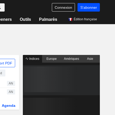
Connexion
S'abonner
eeners
Outils
Palmarès
Édition française
Indices
Europe
Amériques
Asie
ort PDF
ed
AN
AN
Agenda
Secteur
Dérivés
Fonds et ETFs