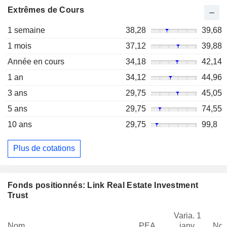
Extrêmes de Cours
1 semaine
38,28
39,68
1 mois
37,12
39,88
Année en cours
34,18
42,14
1 an
34,12
44,96
3 ans
29,75
45,05
5 ans
29,75
74,55
10 ans
29,75
99,8
Plus de cotations
Fonds positionnés: Link Real Estate Investment
Trust
Varia. 1
Nom
PEA
janv.
Not