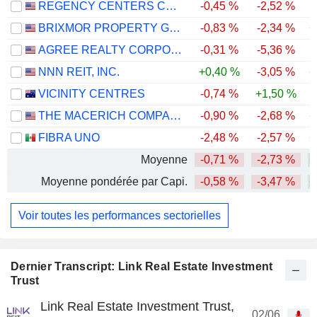
REGENCY CENTERS CORPORATION
-0,45 %
-2,52 %
BRIXMOR PROPERTY GROUP INC.
-0,83 %
-2,34 %
+
AGREE REALTY CORPORATION
-0,31 %
-5,36 %
NNN REIT, INC.
+0,40 %
-3,05 %
+
VICINITY CENTRES
-0,74 %
+1,50 %
THE MACERICH COMPANY
-0,90 %
-2,68 %
+
FIBRA UNO
-2,48 %
-2,57 %
+
Moyenne
-0,71 %
-2,73 %
+
Moyenne pondérée par Capi.
-0,58 %
-3,47 %
+
Voir toutes les performances sectorielles
Dernier Transcript: Link Real Estate Investment
Trust
Link Real Estate Investment Trust,
02/06