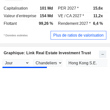
Capitalisation
101 Md
PER 2027 *
15,6x
P
Valeur d'entreprise
154 Md
VE / CA 2027 *
11,2x
V
Flottant
99,26 %
Rendement 2027 *
6,4 %
R
Plus de ratios de valorisation
* Données estimées
Graphique: Link Real Estate Investment Trust