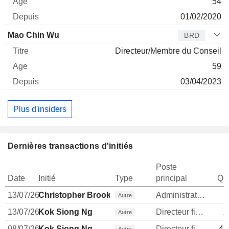
54
01/02/2020
Mao Chin Wu
BRD
Directeur/Membre du Conseil
59
03/04/2023
Plus d'insiders
Dernières transactions d'initiés
Poste
Date
Initié
Type
principal
Qua
13/07/26
Christopher Brooke
Administrateur
Autre
13/07/26
Kok Siong Ng
Directeur financier
2
Autre
08/07/26
Kok Siong Ng
Directeur financier
43