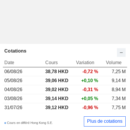
Cotations
Date
Cours
Variation
Volume
06/08/26
38,78
HKD
-0,72 %
7,25 M
05/08/26
39,06 HKD
+0,10 %
9,14 M
04/08/26
39,02 HKD
-0,31 %
8,94 M
03/08/26
39,14 HKD
+0,05 %
7,34 M
31/07/26
39,12 HKD
-0,96 %
7,75 M
Plus de cotations
Cours en différé Hong Kong S.E.