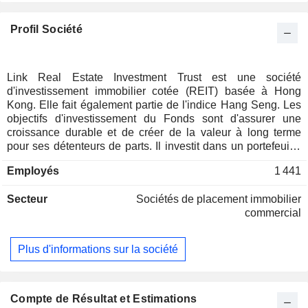
Profil Société
Link Real Estate Investment Trust est une société
d'investissement immobilier cotée (REIT) basée à Hong
Kong. Elle fait également partie de l'indice Hang Seng. Les
objectifs d'investissement du Fonds sont d'assurer une
croissance durable et de créer de la valeur à long terme
pour ses détenteurs de parts. Il investit dans un portefeuille
de biens immobiliers, comprenant notamment des
Employés
1 441
commerces de détail, des marchés, des parkings et des
bureaux à Hong Kong, Pékin et Shanghai. Ses immeubles
Secteur
Sociétés de placement immobilier
de placement comprennent, entre autres, les centres
commercial
commerciaux « Destination » à Hong Kong, les centres
commerciaux de quartier à Hong Kong, l'EC Mall à Pékin et
le Corporate Avenue à Shanghai. Le Fonds est géré par
Plus d'informations sur la société
Link Asset Management Limited.
Compte de Résultat et Estimations