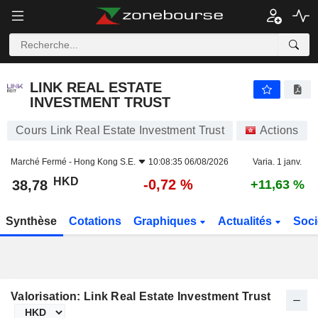
LINK REAL ESTATE INVESTMENT TRUST
38,78
$
-0,72 %
LINK REAL ESTATE
INVESTMENT TRUST
Cours Link Real Estate Investment Trust
Actions
Marché Fermé -
Hong Kong S.E.
10:08:35 06/08/2026
Varia. 1 janv.
HKD
-0,72 %
38,78
+11,63 %
Synthèse
Cotations
Graphiques
Actualités
Soci
Valorisation: Link Real Estate Investment Trust