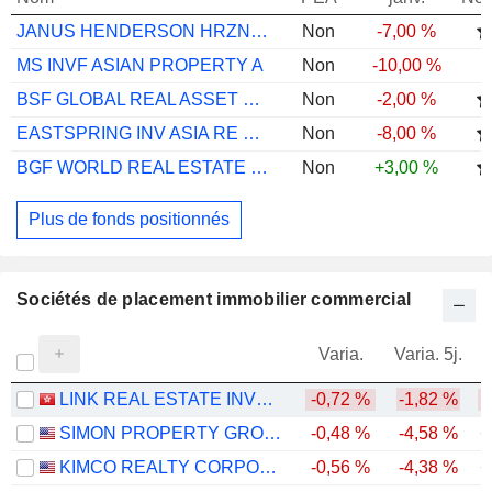
JANUS HENDERSON HRZN ASPAC PTY INCA2USD
Non
-7,00 %
MS INVF ASIAN PROPERTY A
Non
-10,00 %
BSF GLOBAL REAL ASSET SECURITIES A3 CNHH
Non
-2,00 %
EASTSPRING INV ASIA RE MLT AST INC ADM D
Non
-8,00 %
BGF WORLD REAL ESTATE SECURITIES A2
Non
+3,00 %
Plus de fonds positionnés
Sociétés de placement immobilier commercial
Varia.
Varia. 5j.
LINK REAL ESTATE INVESTMENT TRUST
-0,72 %
-1,82 %
-
SIMON PROPERTY GROUP, INC.
-0,48 %
-4,58 %
+
KIMCO REALTY CORPORATION
-0,56 %
-4,38 %
+