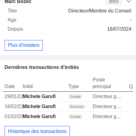
Marc Bozec
BRD
Directeur/Membre du Conseil
-
16/07/2024
Plus d'insiders
Dernières transactions d'initiés
Poste
Date
Initié
Type
principal
Qua
29/01/22
Michele Garufi
Directeur general
1
Gratuit
16/02/21
Michele Garufi
Directeur general
1
Exercice
01/02/20
Michele Garufi
Directeur general
1
Gratuit
Historique des transactions