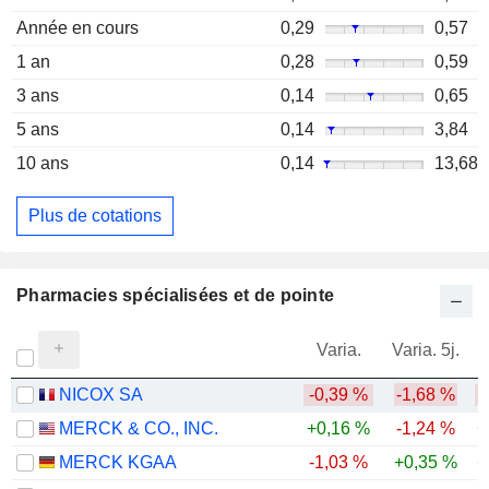
Année en cours
0,29
0,57
1 an
0,28
0,59
3 ans
0,14
0,65
5 ans
0,14
3,84
10 ans
0,14
13,68
Plus de cotations
Pharmacies spécialisées et de pointe
Varia.
Varia. 5j.
NICOX SA
-0,39 %
-1,68 %
-
MERCK & CO., INC.
+0,16 %
-1,24 %
+
MERCK KGAA
-1,03 %
+0,35 %
+