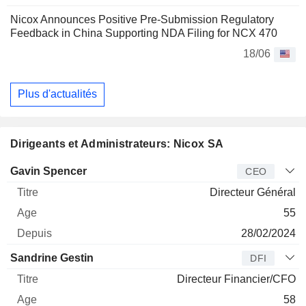
Nicox Announces Positive Pre-Submission Regulatory
Feedback in China Supporting NDA Filing for NCX 470
18/06
Plus d'actualités
Dirigeants et Administrateurs: Nicox SA
Dirigeant
Titre
Age
Depuis
Gavin Spencer
CEO
Directeur Général
55
28/02/2024
Sandrine Gestin
DFI
Directeur Financier/CFO
58