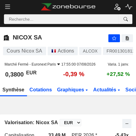
NICOX SA
0,3800
€
-0,39 %
NICOX SA
Cours Nicox SA
Actions
ALCOX
FR001301812
Marché Fermé -
Euronext Paris
17:55:00 07/08/2026
Varia. 1 janv.
EUR
-0,39 %
0,3800
+27,52 %
Synthèse
Cotations
Graphiques
Actualités
Soci
Valorisation: Nicox SA
Capitalisation
33,49 M
PER 2026 *
-5,43x