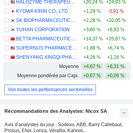
HALOZYME THERAPEUTICS, INC.
+20,24 %
+24,93 %
+
KYOWA KIRIN CO., LTD.
+1,29 %
-3,91 %
SK BIOPHARMACEUTICALS CO., LTD.
+2,28 %
+10,05 %
-
YUHAN CORPORATION
+3,60 %
+8,92 %
-
BETTA PHARMACEUTICALS CO., LTD.
+14,37 %
+25,87 %
SUPERNUS PHARMACEUTICALS, INC.
+1,88 %
+6,74 %
+
SHENYANG XINGQI PHARMACEUTICAL CO.,LTD.
+4,26 %
+1,16 %
Moyenne
+4,67 %
+6,31 %
Moyenne pondérée par Capi.
+0,67 %
+0,06 %
+
Voir toutes les performances sectorielles
Recommandations des Analystes: Nicox SA
Avis d'analystes du jour : Sodexo, ABB, Barry Callebaut,
Prosus, Elior, Lonza, Verallia, Kahoot...