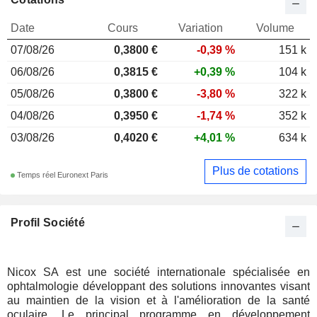
Date
Cours
Variation
Volume
07/08/26
0,3800 €
-0,39 %
151 k
06/08/26
0,3815 €
+0,39 %
104 k
05/08/26
0,3800 €
-3,80 %
322 k
04/08/26
0,3950 €
-1,74 %
352 k
03/08/26
0,4020 €
+4,01 %
634 k
Plus de cotations
Temps réel Euronext Paris
Profil Société
Nicox SA est une société internationale spécialisée en
ophtalmologie développant des solutions innovantes visant
au maintien de la vision et à l'amélioration de la santé
oculaire. Le principal programme en développement