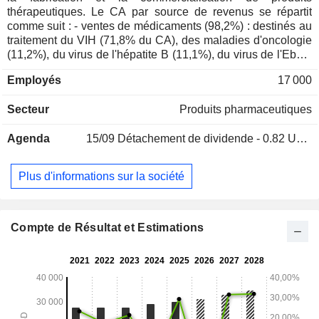
thérapeutiques. Le CA par source de revenus se répartit
comme suit : - ventes de médicaments (98,2%) : destinés au
traitement du VIH (71,8% du CA), des maladies d'oncologie
(11,2%), du virus de l'hépatite B (11,1%), du virus de l'Ebola
(3,2%) et autres (2,7% ; notamment rétinites à
Employés
17 000
cytomégalovirus et sarcome de Kaposi avancé résultants du
VIH) ; - autres (1,8%) : notamment royalties et revenus issus
Secteur
Produits pharmaceutiques
des prestations de recherche et développement et de la
fabrication en sous-traitance de produits thérapeutiques. La
Agenda
15/09
Détachement de dividende - 0.82 USD
répartition géographique du CA est la suivante : Etats-Unis
(70,9%), Europe (17,2%) et autres (11,9%).
Plus d'informations sur la société
Compte de Résultat et Estimations