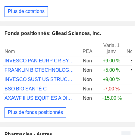
Plus de cotations
Fonds positionnés: Gilead Sciences, Inc.
Varia. 1
Nom
PEA
janv.
Not
INVESCO PAN EURP CR SYSTMTC EQ A EUR ACC
Non
+9,00 %
FRANKLIN BIOTECHNOLOGY DISCV A(ACC)USD
Non
+5,00 %
INVESCO SUST US STRUCT EQ A USD ACC
Non
+9,00 %
BSO BIO SANTÉ C
Non
-7,00 %
AXAWF II US EQUITIES A DIS USD
Non
+15,00 %
Plus de fonds positionnés
Pharmacies - Autres