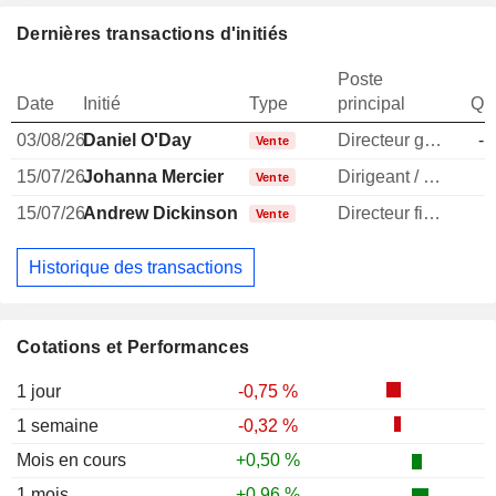
Dernières transactions d'initiés
Poste
Date
Initié
Type
principal
Qua
03/08/26
Daniel O'Day
Directeur general
-1
Vente
15/07/26
Johanna Mercier
Dirigeant / cadre principal
Vente
15/07/26
Andrew Dickinson
Directeur financier
Vente
Historique des transactions
Cotations et Performances
1 jour
-0,75 %
1 semaine
-0,32 %
Mois en cours
+0,50 %
1 mois
+0,96 %