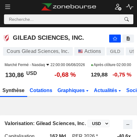
GILEAD SCIENCES, INC.
130,86
$
-0,68 %
GILEAD SCIENCES, INC.
Cours Gilead Sciences, Inc.
Actions
GILD
US3
Marché Fermé -
Nasdaq
22:00:00 06/08/2026
Après clôture
02:00:00
USD
-0,68 %
130,86
129,88
-0,75 %
Synthèse
Cotations
Graphiques
Actualités
Soci
Valorisation: Gilead Sciences, Inc.
Capitalisation
162 Md
PER 2026 *
-40,6x