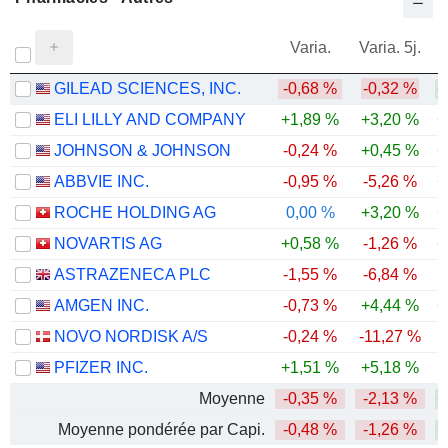
Varia.
Varia. 5j.
GILEAD SCIENCES, INC.
-0,68 %
-0,32 %
+
ELI LILLY AND COMPANY
+1,89 %
+3,20 %
+
JOHNSON & JOHNSON
-0,24 %
+0,45 %
+
ABBVIE INC.
-0,95 %
-5,26 %
+
ROCHE HOLDING AG
0,00 %
+3,20 %
+
NOVARTIS AG
+0,58 %
-1,26 %
+
ASTRAZENECA PLC
-1,55 %
-6,84 %
AMGEN INC.
-0,73 %
+4,44 %
+
NOVO NORDISK A/S
-0,24 %
-11,27 %
PFIZER INC.
+1,51 %
+5,18 %
Moyenne
-0,35 %
-2,13 %
+
Moyenne pondérée par Capi.
-0,48 %
-1,26 %
+