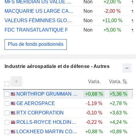
MFS MERIDIAN US VALUE A1 USD
Non
+2,00 %
MACQUARIE US LARGE CAP VALUE A USD ACC
Non
-2,00 %
VALEURS FÉMININES GLOBAL I
Non
+11,00 %
FDC TRANSATLANTIQUE F
Non
+5,00 %
Plus de fonds positionnés
Industrie aérospatiale et de défense - Autres
Varia.
Varia. 5j.
NORTHROP GRUMMAN CORPORATION
+0,68 %
+5,36 %
GE AEROSPACE
-1,19 %
+2,78 %
+
RTX CORPORATION
-0,10 %
+3,63 %
+
ROLLS-ROYCE HOLDINGS PLC
-0,22 %
+4,24 %
+
LOCKHEED MARTIN CORPORATION
+0,88 %
+0,89 %
+