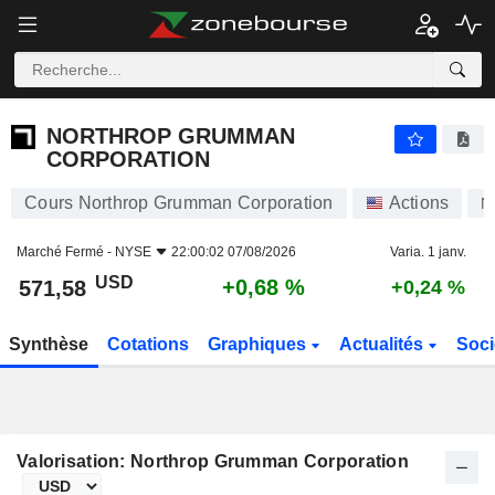
NORTHROP GRUMMAN CORPORATION
571,58
$
+0,68 %
NORTHROP GRUMMAN
CORPORATION
Cours Northrop Grumman Corporation
Actions
N
Marché Fermé -
NYSE
22:00:02 07/08/2026
Varia. 1 janv.
USD
+0,68 %
571,58
+0,24 %
Synthèse
Cotations
Graphiques
Actualités
Soci
Valorisation: Northrop Grumman Corporation