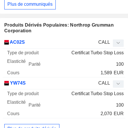
Plus de communiqués
Produits Dérivés Populaires: Northrop Grumman
Corporation
Type
AC02S
CALL
de
Certificat Turbo Stop Loss
Mnemo
Type
produit
Elasticité
Parité
Cours
100
1,589
EUR
YW74S
CALL
Certificat Turbo Stop Loss
100
2,070
EUR