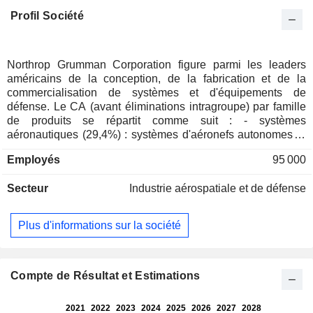
Profil Société
Northrop Grumman Corporation figure parmi les leaders
américains de la conception, de la fabrication et de la
commercialisation de systèmes et d'équipements de
défense. Le CA (avant éliminations intragroupe) par famille
de produits se répartit comme suit : - systèmes
aéronautiques (29,4%) : systèmes d'aéronefs autonomes et
pilotés, véhicules spatiaux, systèmes de surveillance et de
Employés
95 000
reconnaissance, systèmes de commande et de contrôle, etc.
; - systèmes de missions (28,2%) : radars, senseurs,
Secteur
Industrie aérospatiale et de défense
systèmes de contrôle de trafic aérien, de communication, de
surveillance, etc. Le groupe propose également des
systèmes d'information et de commandement ; - systèmes
Plus d'informations sur la société
spatiaux (24,3%) ; - systèmes de défense (18,1%) : systèmes
d'armes, systèmes de gestion des combats, systèmes de
missiles, etc. La répartition géographique du CA est la
suivante : Etats-Unis (85,7%), Europe (7,8%), Asie-Pacifique
Compte de Résultat et Estimations
(4,6%) et autres (1,9%).