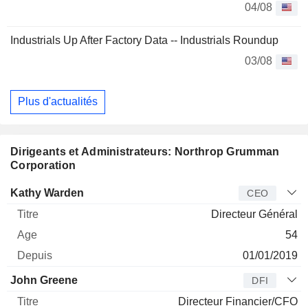
04/08
Industrials Up After Factory Data -- Industrials Roundup
03/08
Plus d'actualités
Dirigeants et Administrateurs: Northrop Grumman
Corporation
Dirigeant
Titre
Age
Depuis
Kathy Warden
CEO
Directeur Général
54
01/01/2019
John Greene
DFI
Directeur Financier/CFO