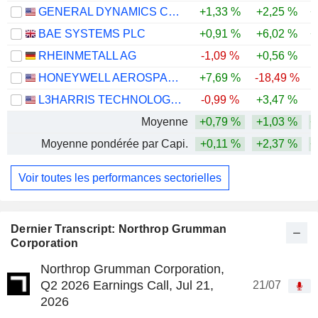
GENERAL DYNAMICS CORPORATION
+1,33 %
+2,25 %
+
BAE SYSTEMS PLC
+0,91 %
+6,02 %
+
RHEINMETALL AG
-1,09 %
+0,56 %
-
HONEYWELL AEROSPACE INC.
+7,69 %
-18,49 %
L3HARRIS TECHNOLOGIES, INC.
-0,99 %
+3,47 %
Moyenne
+0,79 %
+1,03 %
+
Moyenne pondérée par Capi.
+0,11 %
+2,37 %
+
Voir toutes les performances sectorielles
Dernier Transcript: Northrop Grumman
Corporation
Northrop Grumman Corporation,
Q2 2026 Earnings Call, Jul 21,
21/07
2026