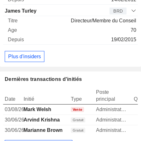
James Turley
BRD
Directeur/Membre du Conseil
70
19/02/2015
Plus d'insiders
Dernières transactions d'initiés
Poste
Date
Initié
Type
principal
Qua
03/08/26
Mark Welsh
Administrateur
Vente
30/06/26
Arvind Krishna
Administrateur
Gratuit
30/06/26
Marianne Brown
Administrateur
Gratuit