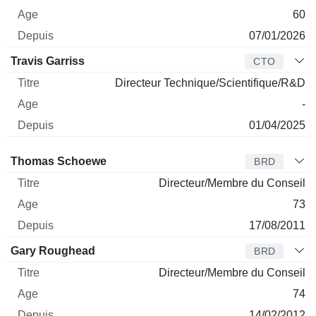
60
07/01/2026
Travis Garriss
CTO
Directeur Technique/Scientifique/R&D
-
01/04/2025
Administrateur
Titre
Age
Depuis
Thomas Schoewe
BRD
Directeur/Membre du Conseil
73
17/08/2011
Gary Roughead
BRD
Directeur/Membre du Conseil
74
14/02/2012