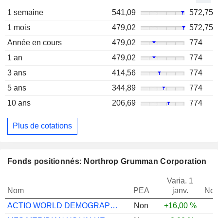
1 semaine
541,09
572,75
1 mois
479,02
572,75
Année en cours
479,02
774
1 an
479,02
774
3 ans
414,56
774
5 ans
344,89
774
10 ans
206,69
774
Plus de cotations
Fonds positionnés: Northrop Grumman Corporation
Varia. 1
Nom
PEA
janv.
Not
ACTIO WORLD DEMOGRAPHICS FUND EUR
Non
+16,00 %