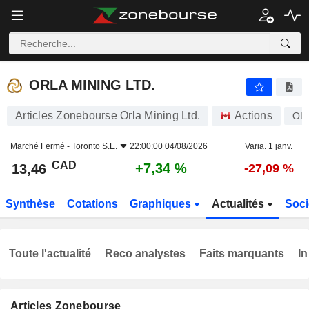
ORLA MINING LTD.
13,46
$
+7,34 %
ORLA MINING LTD.
Articles Zonebourse Orla Mining Ltd.
Actions
OL
Marché Fermé -
Toronto S.E.
22:00:00 04/08/2026
Varia. 1 janv.
CAD
+7,34 %
13,46
-27,09 %
Synthèse
Cotations
Graphiques
Actualités
Soci
Toute l'actualité
Reco analystes
Faits marquants
In
Articles Zonebourse