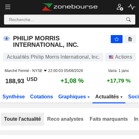
PHILIP MORRIS INTERNATIONAL, INC.
188,93
$
+1,08 %
PHILIP MORRIS
INTERNATIONAL, INC.
Actualités Philip Morris International, Inc.
Actions
Marché Fermé -
NYSE
22:00:03 05/08/2026
Varia. 1 janv.
USD
+1,08 %
188,93
+17,79 %
Synthèse
Cotations
Graphiques
Actualités
Soci
Toute l'actualité
Reco analystes
Faits marquants
In