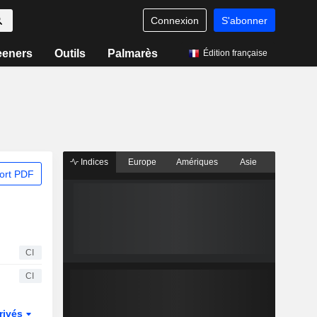
Connexion
S'abonner
eeners
Outils
Palmarès
Édition française
Indices
Europe
Amériques
Asie
ort PDF
CI
CI
rivés