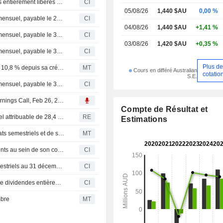
Plato Income Maximiser Limited annonce des dividendes entièrement libérés d'impôt pour juillet, août et septembre 2026, payables respectivement les 31 juillet, 31 août et 30 septembre 2026
CI
l’immobilier et les services aux colle
05/08/26
1,440 $AU
0,00 %
gestionnaire d’investissement de la 
Plato Income Maximiser Limited annonce un dividende mensuel, payable le 29 mai 2026
CI
Plato Investment Management Limite
04/08/26
1,440 $AU
+1,41 %
Plato Income Maximiser Limited annonce un dividende mensuel, payable le 30 avril 2026
CI
03/08/26
1,420 $AU
+0,35 %
Plato Income Maximiser Limited annonce un dividende mensuel, payable le 30 juin 2026
CI
Plus de
Plato Income Maximiser affiche un rendement annuel de 10,8 % depuis sa création
MT
Cours en différé Australian
cotatio
S.E.
Plato Income Maximiser Limited annonce un dividende mensuel, payable le 31 mars 2026
CI
Transcript : Plato Income Maximiser Limited, H1 2026 Earnings Call, Feb 26, 2026
Compte de Résultat et
Plato Income Maximiser affiche un bénéfice net semestriel attribuable de 28,4 millions AUD
RE
Estimations
Plato Income Maximiser affiche une baisse de ses résultats semestriels et de son revenu net d'investissement
MT
Plato Income Maximiser Limited annonce des changements au sein de son conseil d'administration
CI
Plato Income Maximiser Limited publie ses résultats semestriels au 31 décembre 2025
CI
Plato Income Maximiser Limited annonce le versement de dividendes entièrement francisés pour janvier, février et mars 2026, payables respectivement les 30 janvier, 27 février et 31 mars 2026
CI
mbre
MT