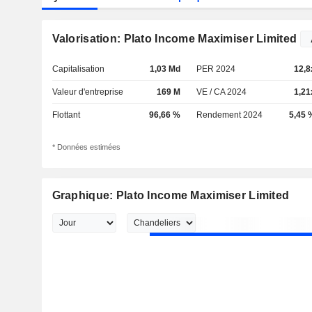
Valorisation: Plato Income Maximiser Limited
Capitalisation
1,03 Md
PER 2024
12,8
Valeur d'entreprise
169 M
VE / CA 2024
1,21
Flottant
96,66 %
Rendement 2024
5,45 
* Données estimées
Graphique: Plato Income Maximiser Limited