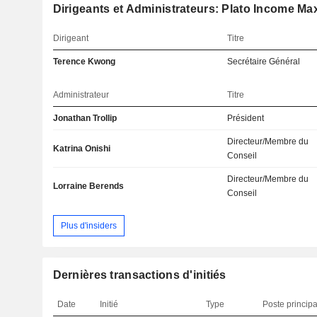
Dirigeants et Administrateurs: Plato Income Ma
Dirigeant
Titre
Terence Kwong
Secrétaire Général
Administrateur
Titre
Jonathan Trollip
Président
Directeur/Membre du
Katrina Onishi
Conseil
Directeur/Membre du
Lorraine Berends
Conseil
Plus d'insiders
Dernières transactions d'initiés
Date
Initié
Type
Poste principa