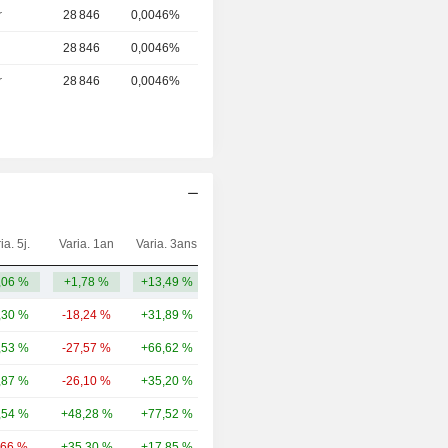
r
28 846
0,0046%
28 846
0,0046%
r
28 846
0,0046%
ia. 5j.
Varia. 1an
Varia. 3ans
Capi.($)
,06 %
+1,78 %
+13,49 %
764 M
,30 %
-18,24 %
+31,89 %
107 Md
,53 %
-27,57 %
+66,62 %
92,79 Md
,87 %
-26,10 %
+35,20 %
31,16 Md
,54 %
+48,28 %
+77,52 %
22,56 Md
,66 %
+35,30 %
+17,85 %
17,27 Md