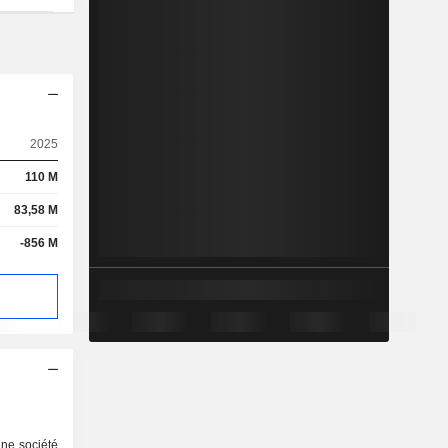
2025
110 M
83,58 M
-856 M
une société