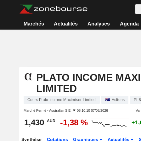
Marchés
Actualités
Analyses
Agenda
PLATO INCOME MAX
LIMITED
Cours Plato Income Maximiser Limited
Actions
PL8
Marché Fermé -
Australian S.E.
08:10:10 07/08/2026
Vari
1,430
-1,38 %
AUD
+1,
Synthèse
Cotations
Graphiques
Actualités