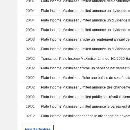
20/07
20/04
20/04
20/04
19/03
02/03
26/02
20/02
20/02
20/02
20/02
19/01
02/12
Plato Income Maximiser annonce le dividende de nove
Plus d'actualités