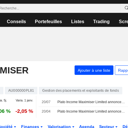
Conseils
Portefeuilles
Listes
Trading
Scr
IMISER
Ajouter à une liste
Rapp
AU000000PL81
Gestion des placements et exploitants de fonds
a. 5j.
Varia. 1 janv.
20/07
Plato Income Maximiser Limited annonce des dividendes entièrement libérés d'impôt pour juillet, août et septembre 2026, payables respectivement les 31 juillet, 31 août et 30 septembre 2026
06 %
-2,05 %
20/04
Plato Income Maximiser Limited annonce un dividende mensuel, payable le 29 mai 2026
Société
Finances
Valorisation
Agenda
Secteur
Dé