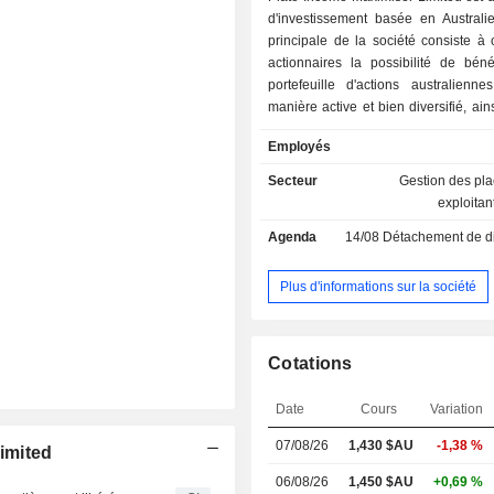
d'investissement basée en Australie.
principale de la société consiste à o
actionnaires la possibilité de béné
portefeuille d'actions australienn
manière active et bien diversifié, ain
versement mensuel de dividendes. Le
Employés
d'investissement de la société co
générer un revenu annuel (y compris 
Secteur
Gestion des pl
d'impôt) supérieur au revenu brut d
exploitan
Standard and Poor's (S&P)/Australian
Agenda
14/08
Détachement de dividende 
Exchange (ASX) 200 Franking Credi
Daily Total Return Index (Tax-Exempt)
référence) et de surperformer (ap
Plus d'informations sur la société
l’indice de référence en termes de
total, y compris les crédits d’impôt,
cycle d’investissement complet (gé
Cotations
de trois à cinq ans). Elle investit 
secteurs, tels que les ser
Date
Cours
Variation
communication, la conso
discrétionnaire, la consommation
07/08/26
1,430
$AU
-1,38 %
imited
l’énergie, la finance, la santé, l’ind
technologies de l’information, les 
06/08/26
1,450 $AU
+0,69 %