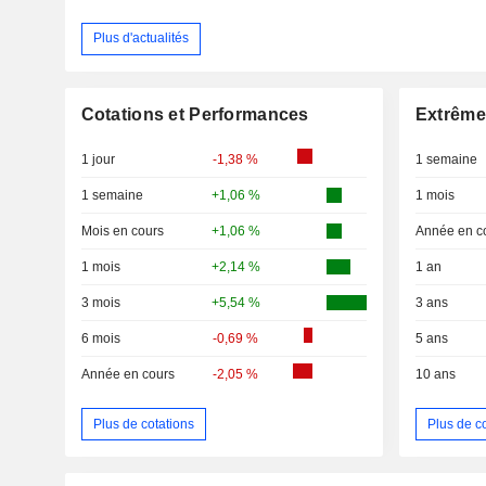
Plus d'actualités
Cotations et Performances
Extrême
1 jour
-1,38 %
1 semaine
1 semaine
+1,06 %
1 mois
Mois en cours
+1,06 %
Année en c
1 mois
+2,14 %
1 an
3 mois
+5,54 %
3 ans
6 mois
-0,69 %
5 ans
Année en cours
-2,05 %
10 ans
Plus de cotations
Plus de c