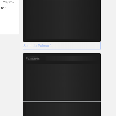
Suite du Palmarès
Palmarès