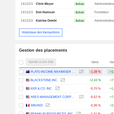
14/12/23
Chris Meyer
Administrateu
Achat
14/12/23
Don Hamson
Fondateur
Achat
14/12/23
Katrina Onishi
Administrateu
Achat
Historique des transactions
Gestion des placements
Ajouter à une liste
Varia.
Var
PLATO INCOME MAXIMISER LIMITED
-1,38 %
+1
BLACKSTONE INC.
+2,43 %
+7
KKR & CO. INC.
-0,70 %
+1
ARES MANAGEMENT CORPORATION
-0,52 %
+7
AMUNDI
-0,36 %
+2
FRANKLIN RESOURCES, INC.
-1,41 %
-0