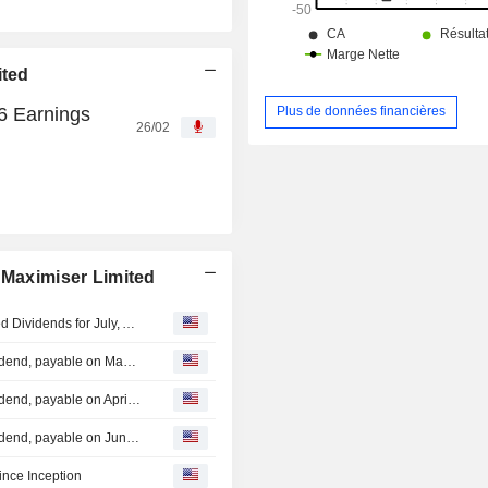
ited
6 Earnings
Plus de données financières
26/02
 Maximiser Limited
Plato Income Maximiser Limited Announces Fully-Franked Dividends for July, August and September 2026, Payable July 31, 2026, August 31, 2026 and September 30, 2026 Respectively
Plato Income Maximiser Limited announces Monthly dividend, payable on May 29, 2026
Plato Income Maximiser Limited announces Monthly dividend, payable on April 30, 2026
Plato Income Maximiser Limited announces Monthly dividend, payable on June 30, 2026
nce Inception