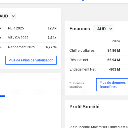
x
PER 2025
12,4x
Finances
x
VE / CA 2025
1,64x
2024
%
Rendement 2025
4,77 %
Chiffre d'affaires
84,86 M
Résultat net
65,94 M
Plus de ratios de valorisation
Endettement Net
-803 M
Plus de données
* Données
estimées
financières
Profil Société
Plato Income Maximiser Limited est 