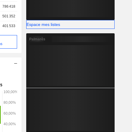
ctivités. Le
786 418
Société est
d.
501 352
Espace mes listes
401 533
Palmarès
ns