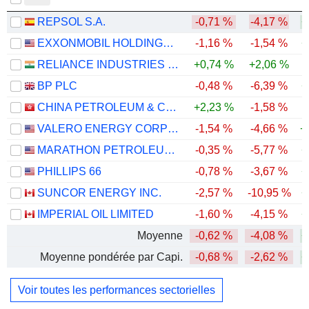
REPSOL S.A.
-0,71 %
-4,17 %
+
EXXONMOBIL HOLDINGS CORPORATION
-1,16 %
-1,54 %
+
RELIANCE INDUSTRIES LTD
+0,74 %
+2,06 %
BP PLC
-0,48 %
-6,39 %
+
CHINA PETROLEUM & CHEMICAL CORPORATION
+2,23 %
-1,58 %
VALERO ENERGY CORPORATION
-1,54 %
-4,66 %
+
MARATHON PETROLEUM CORPORATION
-0,35 %
-5,77 %
+
PHILLIPS 66
-0,78 %
-3,67 %
+
SUNCOR ENERGY INC.
-2,57 %
-10,95 %
+
IMPERIAL OIL LIMITED
-1,60 %
-4,15 %
+
Moyenne
-0,62 %
-4,08 %
+
Moyenne pondérée par Capi.
-0,68 %
-2,62 %
+
Voir toutes les performances sectorielles