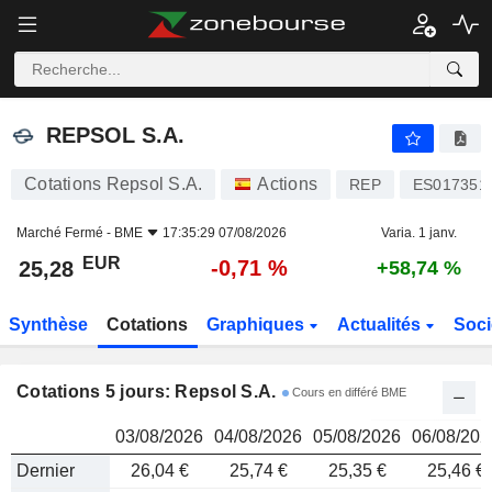
REPSOL S.A.
25,28
€
REPSOL S.A.
Cotations Repsol S.A.
Actions
REP
ES017351
Marché Fermé -
BME
17:35:29 07/08/2026
Varia. 1 janv.
EUR
-0,71 %
25,28
+58,74 %
Synthèse
Cotations
Graphiques
Actualités
Soci
Cotations 5 jours: Repsol S.A.
Cours en différé BME
03/08/2026
04/08/2026
05/08/2026
06/08/202
Dernier
26,04 €
25,74 €
25,35 €
25,46 €