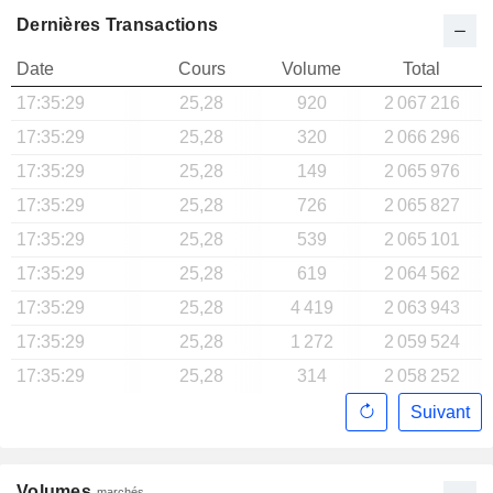
Dernières Transactions
Date
Cours
Volume
Total
17:35:29
25,28
920
2 067 216
17:35:29
25,28
320
2 066 296
17:35:29
25,28
149
2 065 976
17:35:29
25,28
726
2 065 827
17:35:29
25,28
539
2 065 101
17:35:29
25,28
619
2 064 562
17:35:29
25,28
4 419
2 063 943
17:35:29
25,28
1 272
2 059 524
17:35:29
25,28
314
2 058 252
Suivant
Volumes
marchés