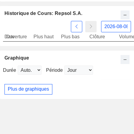
Historique de Cours: Repsol S.A.
Date
Ouverture
Plus haut
Plus bas
Clôture
Volum
Graphique
Durée
Période
Plus de graphiques