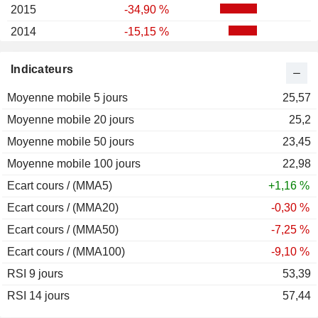
2015
-34,90 %
2014
-15,15 %
2013
+19,47 %
Indicateurs
2012
-35,39 %
Moyenne mobile 5 jours
2011
+13,84 %
25,57
Moyenne mobile 20 jours
2010
+11,35 %
25,2
Moyenne mobile 50 jours
2009
+24,01 %
23,45
Moyenne mobile 100 jours
2008
-38,06 %
22,98
Ecart cours / (MMA5)
2007
-6,95 %
+1,16 %
Ecart cours / (MMA20)
2006
+6,20 %
-0,30 %
Ecart cours / (MMA50)
2005
+28,76 %
-7,25 %
Ecart cours / (MMA100)
2004
+23,93 %
-9,10 %
RSI 9 jours
2003
+22,70 %
53,39
RSI 14 jours
2002
-23,08 %
57,44
2001
-3,76 %