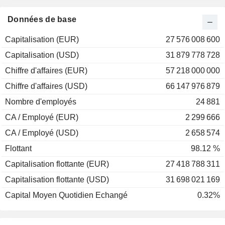
2000
-26,06 %
Données de base
1999
+51,29 %
Capitalisation (EUR)
27 576 008 600
1998
+18,63 %
Capitalisation (USD)
31 879 778 728
1997
+25,64 %
Chiffre d'affaires (EUR)
57 218 000 000
1996
+22,69 %
Chiffre d'affaires (USD)
66 147 976 879
1995
+13,15 %
Nombre d'employés
24 881
1994
-20,80 %
CA / Employé (EUR)
2 299 666
1993
+40,12 %
CA / Employé (USD)
2 658 574
1992
+9,37 %
Flottant
98.12 %
Capitalisation flottante (EUR)
27 418 788 311
Capitalisation flottante (USD)
31 698 021 169
Capital Moyen Quotidien Echangé
0.32%