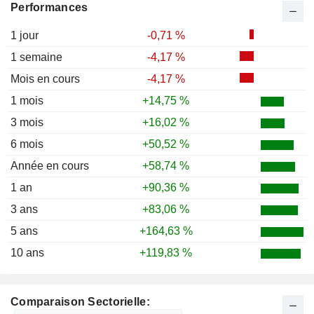
Performances
1 jour
-0,71 %
1 semaine
-4,17 %
Mois en cours
-4,17 %
1 mois
+14,75 %
3 mois
+16,02 %
6 mois
+50,52 %
Année en cours
+58,74 %
1 an
+90,36 %
3 ans
+83,06 %
5 ans
+164,63 %
10 ans
+119,83 %
Comparaison Sectorielle: