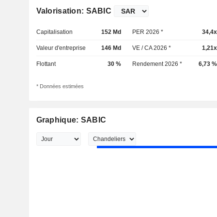
Valorisation: SABIC
Capitalisation
152 Md
PER 2026 *
34,4x
Valeur d'entreprise
146 Md
VE / CA 2026 *
1,21x
Flottant
30 %
Rendement 2026 *
6,73 %
* Données estimées
Graphique: SABIC