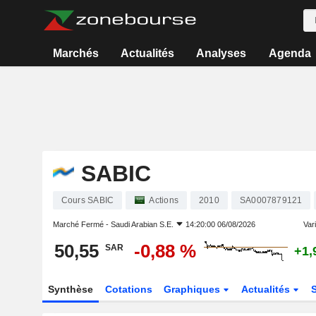
Marchés
Actualités
Analyses
Agenda
SABIC
Cours SABIC
Actions
2010
SA0007879121
Marché Fermé -
Saudi Arabian S.E.
14:20:00 06/08/2026
Vari
50,55
-0,88 %
SAR
+1,
Synthèse
Cotations
Graphiques
Actualités