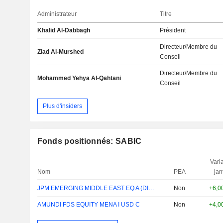
Administrateur
Titre
Khalid Al-Dabbagh
Président
Directeur/Membre du
Ziad Al-Murshed
Conseil
Directeur/Membre du
Mohammed Yehya Al-Qahtani
Conseil
Plus d'insiders
Fonds positionnés: SABIC
Varia
Nom
PEA
jan
JPM EMERGING MIDDLE EAST EQ A (DIST) USD
Non
+6,0
AMUNDI FDS EQUITY MENA I USD C
Non
+4,0