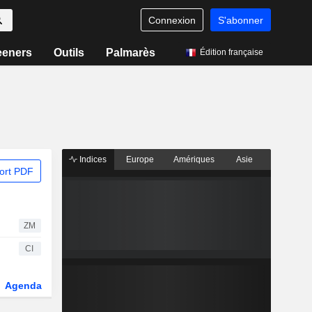
Connexion
S'abonner
eeners
Outils
Palmarès
Édition française
Indices
Europe
Amériques
Asie
ort PDF
ZM
CI
Agenda
Secteur
Dérivés
Fonds et ETFs