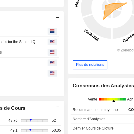
Saudi Basic Industries Corporation Reports Earnings Results for the Second Quarter and Six Months Ended June 30, 2026
ts
Plus de notations
Consensus des Analyste
Vente
Ach
s de Cours
Recommandation moyenne
CO
Nombre d'Analystes
49,76
52
Dernier Cours de Cloture
49,1
53,35