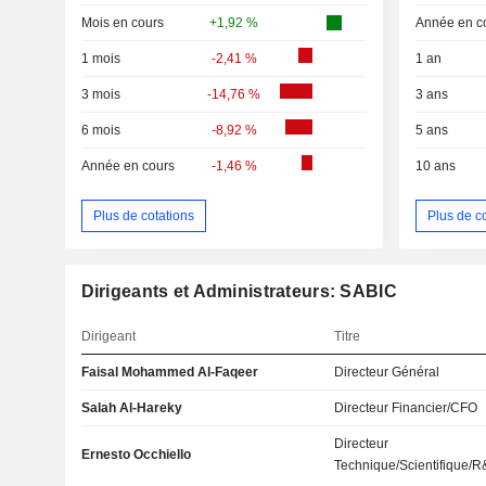
Mois en cours
+1,92 %
Année en c
1 mois
-2,41 %
1 an
3 mois
-14,76 %
3 ans
6 mois
-8,92 %
5 ans
Année en cours
-1,46 %
10 ans
Plus de cotations
Plus de c
Dirigeants et Administrateurs: SABIC
Dirigeant
Titre
Faisal Mohammed Al-Faqeer
Directeur Général
Salah Al-Hareky
Directeur Financier/CFO
Directeur
Ernesto Occhiello
Technique/Scientifique/