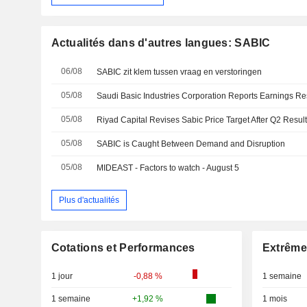
Actualités dans d'autres langues: SABIC
06/08
SABIC zit klem tussen vraag en verstoringen
05/08
05/08
Riyad Capital Revises Sabic Price Target After Q2 Resul
05/08
SABIC is Caught Between Demand and Disruption
05/08
MIDEAST - Factors to watch - August 5
Plus d'actualités
Cotations et Performances
Extrême
1 jour
-0,88 %
1 semaine
1 semaine
+1,92 %
1 mois