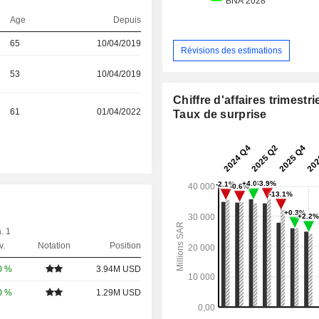
Age
Depuis
65
10/04/2019
Révisions des estimations
53
10/04/2019
Chiffre d'affaires trimestrie
61
01/04/2022
Taux de surprise
. 1
v.
Notation
Position
0 %
3.94M USD
0 %
1.29M USD