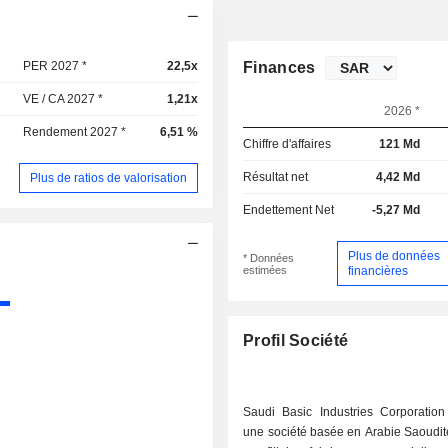
PER 2027 *
22,5x
Finances
VE / CA 2027 *
1,21x
2026 *
Rendement 2027 *
6,51 %
Chiffre d'affaires
121 Md
Résultat net
4,42 Md
Plus de ratios de valorisation
Endettement Net
-5,27 Md
Plus de données
* Données
estimées
financières
Profil Société
Saudi Basic Industries Corporatio
une société basée en Arabie Saoudit