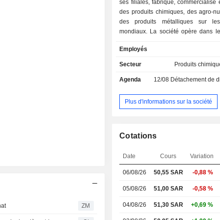
ses filiales, fabrique, commercialise 
des produits chimiques, des agro-nu
des produits métalliques sur le
mondiaux. La société opère dans le
d'activité suivants : Le secteur de
Employés
chimiques, qui comprend les 
chimiques, les polymères et les
Secteur
Produits chimiq
plastiques ; le secteur des agro-nutr
Agenda
12/08
Détachement de dividend
comprend les produits fertilisants ;
des métaux, qui comprend les
sidérurgiques, ainsi que le secteu
Plus d'informations sur la société
social, qui comprend les opération
social, les centres de techn
d'innovation, les activités d'investis
Cotations
SABIC Industrial Investments Compa
Les filiales de la société sont les 
Date
Cours
Variation
Saudi European Petrochemical Co
Petrochemical Co et Fiber Re
06/08/26
50,55 SAR
-0,88 %
Thermoplastics BV, entre autres.
05/08/26
51,00 SAR
-0,58 %
04/08/26
51,30 SAR
+0,69 %
hat
ZM