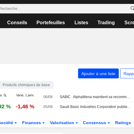
Conseils
Portefeuilles
Listes
Trading
Scr
Ajouter à une liste
Rapp
Produits chimiques de base
a. 5j.
Varia. 1 janv.
06/08
SABIC : AlphaMena maintient sa recommandation à l'achat
92 %
-1,46 %
05/08
Saudi Basic Industries Corporation publie ses résultats pour le deuxième trimestre et le premier semestre clos le 30 juin 2026
Société
Finances
Valorisation
Consensus
Ratings