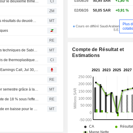
03/08/26
50,95 SAR
+1,80 %
Saudi Basic Industries Corporation publie ses résultats pour le deuxième trimestre et le premier semestre clos le 30 juin 2026
CI
02/08/26
50,05 SAR
+0,91 %
ZM
Riyad Capital révise l'objectif de cours de Sabic après les résultats du deuxième trimestre
MT
Plus 
Cours en différé Saudi Arabian
cotati
S.E.
iques
RE
Compte de Résultat et
Mutares finalise l'acquisition de l'activité thermoplastiques techniques de Sabic en Amérique et en Europe
MT
Estimations
Mutares SE & Co. KGaA (XTRA:MUX) acquiert les activités de thermoplastiques techniques de SABIC en Amérique et en Europe auprès de Saudi Basic Industries Corporation (SASE:2010) pour une valeur d'entreprise de 450 millions de dollars
CI
Transcript : Saudi Basic Industries Corporation, Q2 2026 Earnings Call, Jul 30, 2026
RE
Le groupe pétrochimique Sabic réduit sa perte au premier semestre grâce à la hausse des prix de vente malgré la baisse des volumes
MT
SABIC réduit sa perte trimestrielle, le chiffre d'affaires chute de 18 % sous l'effet des tensions géopolitiques
RE
Le conseil d'administration de Sabic annonce un dividende en baisse pour le premier semestre
MT