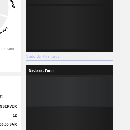
Suite du Palmarès
Devises / Forex
s
at
NSERVER
12
50,55
SAR