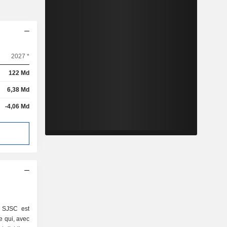
2027 *
122 Md
6,38 Md
-4,06 Md
n SJSC est
e qui, avec