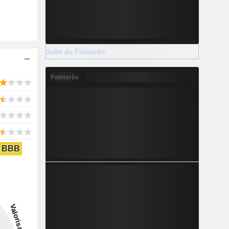
Suite du Palmarès
Palmarès
BBB