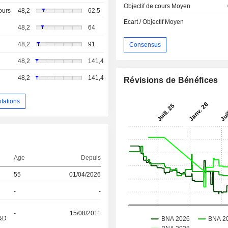
Objectif de cours Moyen
ours
48,2
62,5
Ecart / Objectif Moyen
48,2
64
48,2
91
Consensus
48,2
141,4
48,2
141,4
Révisions de Bénéfices
otations
Age
Depuis
55
01/04/2026
-
-
-
15/08/2011
R&D