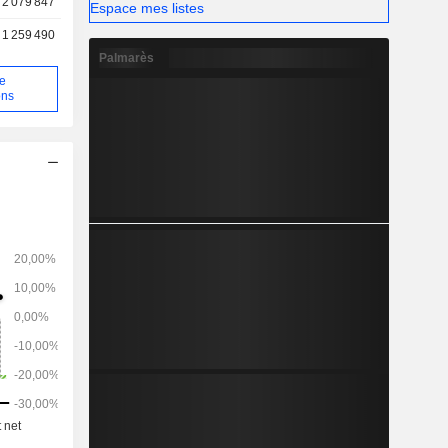
2 079 847
Espace mes listes
1 259 490
Palmarès
de
ons