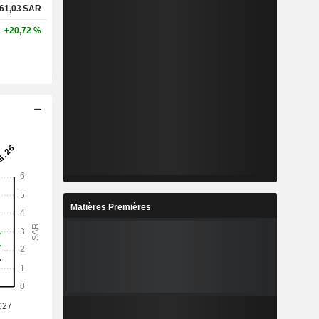
61,03
SAR
+20,72 %
Matières Premières