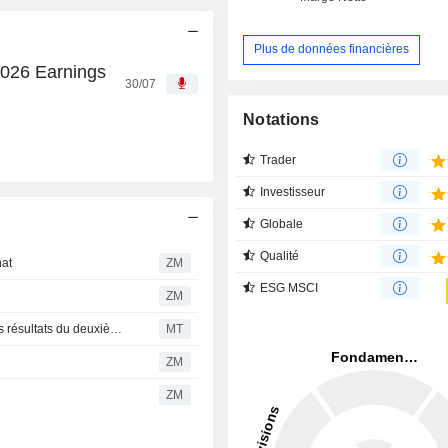
Plus de données financières
2026 Earnings
30/07
Notations
Trader
Investisseur
Globale
Qualité
hat
ZM
ESG MSCI
ZM
Riyad Capital révise l'objectif de cours de Sabic après les résultats du deuxième trimestre
MT
ZM
ZM