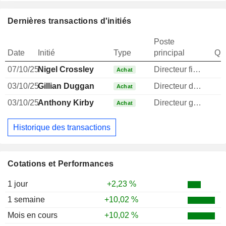
Dernières transactions d'initiés
Poste
Date
Initié
Type
principal
Qua
07/10/25
Nigel Crossley
Directeur financier
Achat
03/10/25
Gillian Duggan
Directeur des ressources humaines
Achat
03/10/25
Anthony Kirby
Directeur general
1
Achat
Historique des transactions
Cotations et Performances
1 jour
+2,23 %
1 semaine
+10,02 %
Mois en cours
+10,02 %