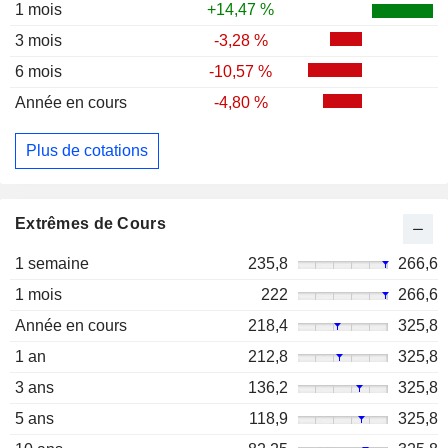
1 mois
+14,47 %
3 mois
-3,28 %
6 mois
-10,57 %
Année en cours
-4,80 %
Plus de cotations
Extrêmes de Cours
1 semaine
235,8
266,6
1 mois
222
266,6
Année en cours
218,4
325,8
1 an
212,8
325,8
3 ans
136,2
325,8
5 ans
118,9
325,8