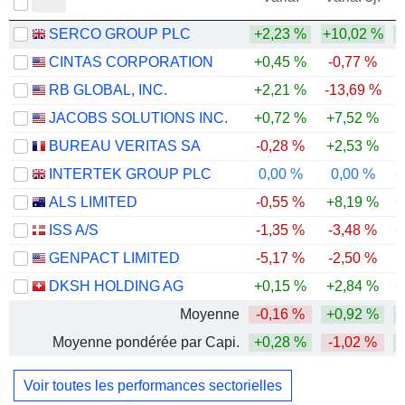
SERCO GROUP PLC
+2,23 %
+10,02 %
+
CINTAS CORPORATION
+0,45 %
-0,77 %
RB GLOBAL, INC.
+2,21 %
-13,69 %
-
JACOBS SOLUTIONS INC.
+0,72 %
+7,52 %
BUREAU VERITAS SA
-0,28 %
+2,53 %
INTERTEK GROUP PLC
0,00 %
0,00 %
+
ALS LIMITED
-0,55 %
+8,19 %
+
ISS A/S
-1,35 %
-3,48 %
+
GENPACT LIMITED
-5,17 %
-2,50 %
-
DKSH HOLDING AG
+0,15 %
+2,84 %
+
Moyenne
-0,16 %
+0,92 %
+
Moyenne pondérée par Capi.
+0,28 %
-1,02 %
Voir toutes les performances sectorielles