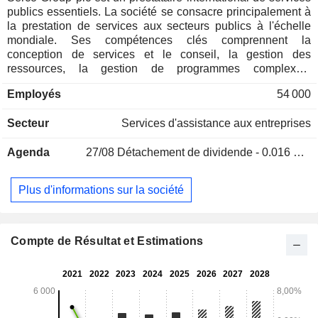
publics essentiels. La société se consacre principalement à
la prestation de services aux secteurs publics à l'échelle
mondiale. Ses compétences clés comprennent la
conception de services et le conseil, la gestion des
ressources, la gestion de programmes complexes,
l'intégration de systèmes, la gestion de dossiers, l'ingénierie,
Employés
54 000
ainsi que la gestion des actifs et des installations. Ses
segments d'activité sont les suivants : Royaume-Uni et
Secteur
Services d'assistance aux entreprises
Europe, Amérique du Nord, Asie-Pacifique, Moyen-Orient et
Siège social. Son segment Royaume-Uni et Europe propose
Agenda
27/08
Détachement de dividende - 0.016 GBX
des services dans des domaines tels que les services aux
citoyens, la défense, la santé et la gestion d’autres
installations, la justice, l’immigration et les transports, fournis
Plus d'informations sur la société
au gouvernement britannique, aux autorités décentralisées
du Royaume-Uni et à d’autres clients du secteur public au
Royaume-Uni et en Europe. Son segment Amérique du
Nord propose des services dans des domaines tels que les
Compte de Résultat et Estimations
services aux citoyens, la défense et les transports, fournis
aux agences fédérales et civiles des États-Unis, à certaines
administrations d’État et municipales, ainsi qu’au
gouvernement canadien.