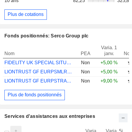
10 ans
82,25
325,8
Plus de cotations
Fonds positionnés: Serco Group plc
Varia. 1
Nom
PEA
janv.
Not
FIDELITY UK SPECIAL SITUATIONS A-INC-GBP
Non
+5,00 %
LIONTRUST GF EURPSMLRCOMS X HSDINSTL ...
Non
+5,00 %
LIONTRUST GF EURPSTRATEQ C3 H INSTL ACC£
Non
+9,00 %
Plus de fonds positionnés
Services d'assistances aux entreprises
Varia.
Varia. 5j.