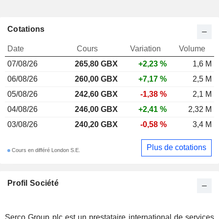
Cotations
Date
Cours
Variation
Volume
07/08/26
265,80 GBX
+2,23 %
1,6 M
06/08/26
260,00 GBX
+7,17 %
2,5 M
05/08/26
242,60 GBX
-1,38 %
2,1 M
04/08/26
246,00 GBX
+2,41 %
2,32 M
03/08/26
240,20 GBX
-0,58 %
3,4 M
Plus de cotations
Cours en différé London S.E.
Profil Société
Serco Group plc est un prestataire international de services