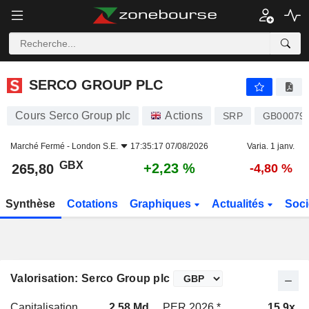
SERCO GROUP PLC
265,80
p
+2,23 %
SERCO GROUP PLC
Cours Serco Group plc
Actions
SRP
GB00079
Marché Fermé -
London S.E.
17:35:17 07/08/2026
Varia. 1 janv.
GBX
+2,23 %
265,80
-4,80 %
Synthèse
Cotations
Graphiques
Actualités
Soci
Valorisation: Serco Group plc
Capitalisation
2,58 Md
PER 2026 *
15,9x