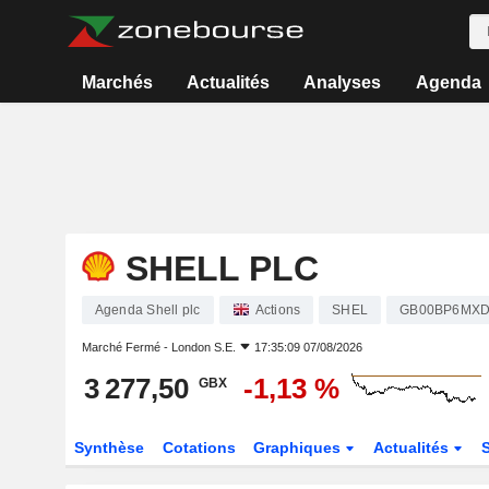
Marchés
Actualités
Analyses
Agenda
SHELL PLC
Agenda Shell plc
Actions
SHEL
GB00BP6MXD
Marché Fermé -
London S.E.
17:35:09 07/08/2026
3 277,50
-1,13 %
GBX
Synthèse
Cotations
Graphiques
Actualités