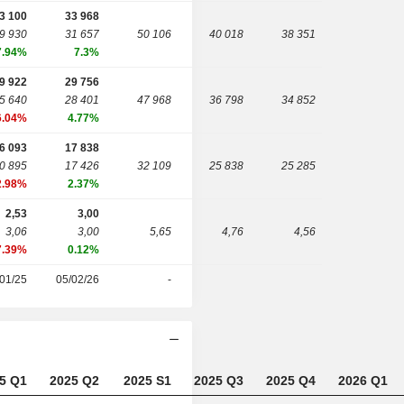
3 100
33 968
9 930
31 657
50 106
40 018
38 351
7.94%
7.3%
9 922
29 756
5 640
28 401
47 968
36 798
34 852
6.04%
4.77%
6 093
17 838
0 895
17 426
32 109
25 838
25 285
2.98%
2.37%
2,53
3,00
3,06
3,00
5,65
4,76
4,56
7.39%
0.12%
01/25
05/02/26
-
5 Q1
2025 Q2
2025 S1
2025 Q3
2025 Q4
2026 Q1