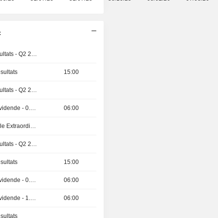
c
Publication des résultats - Q2 2026
sultats
15:00
Publication des résultats - Q2 2026
Détachement de dividende - 0.39 NOK
06:00
Assemblée Générale Extraordinaire
Publication des résultats - Q2 2026
sultats
15:00
Détachement de dividende - 0.47 USD
06:00
Détachement de dividende - 1.78 USD
06:00
sultats