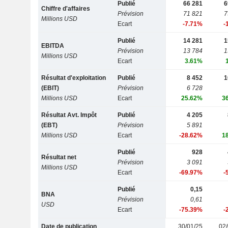
Publié
66 281
6
Chiffre d'affaires
Prévision
71 821
7
Millions USD
Ecart
-7.71%
-
Publié
14 281
1
EBITDA
Prévision
13 784
1
Millions USD
Ecart
3.61%
Résultat d'exploitation
Publié
8 452
1
(EBIT)
Prévision
6 728
Millions USD
Ecart
25.62%
3
Résultat Avt. Impôt
Publié
4 205
(EBT)
Prévision
5 891
Millions USD
Ecart
-28.62%
1
Publié
928
Résultat net
Prévision
3 091
Millions USD
Ecart
-69.97%
-
Publié
0,15
BNA
Prévision
0,61
USD
Ecart
-75.39%
-
Date de publication
30/01/25
02/