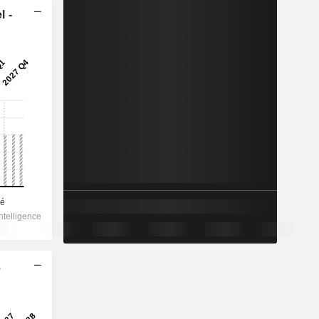
l -
e