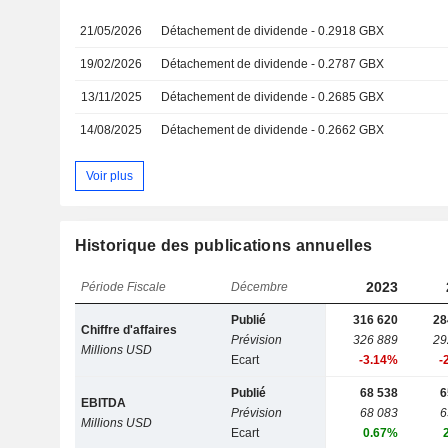
21/05/2026
Détachement de dividende - 0.2918 GBX
19/02/2026
Détachement de dividende - 0.2787 GBX
13/11/2025
Détachement de dividende - 0.2685 GBX
14/08/2025
Détachement de dividende - 0.2662 GBX
Voir plus
Historique des publications annuelles
2023
Période Fiscale
Décembre
Publié
316 620
28
Chiffre d'affaires
Prévision
326 889
29
Millions USD
Ecart
-3.14%
-
Publié
68 538
6
EBITDA
Prévision
68 083
6
Millions USD
Ecart
0.67%