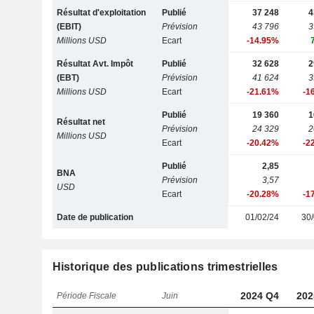
Résultat d'exploitation
Publié
37 248
4
(EBIT)
Prévision
43 796
3
Millions USD
Ecart
-14.95%
Résultat Avt. Impôt
Publié
32 628
2
(EBT)
Prévision
41 624
3
Millions USD
Ecart
-21.61%
-1
Publié
19 360
1
Résultat net
Prévision
24 329
2
Millions USD
Ecart
-20.42%
-2
Publié
2,85
BNA
Prévision
3,57
USD
Ecart
-20.28%
-1
Date de publication
01/02/24
30/
Historique des publications trimestrielles
2024 Q4
202
Période Fiscale
Juin