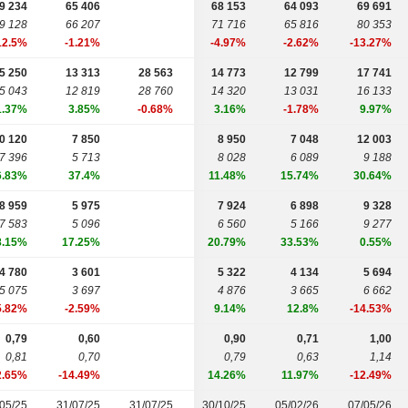
9 234
65 406
68 153
64 093
69 691
9 128
66 207
71 716
65 816
80 353
12.5%
-1.21%
-4.97%
-2.62%
-13.27%
5 250
13 313
28 563
14 773
12 799
17 741
5 043
12 819
28 760
14 320
13 031
16 133
1.37%
3.85%
-0.68%
3.16%
-1.78%
9.97%
0 120
7 850
8 950
7 048
12 003
7 396
5 713
8 028
6 089
9 188
6.83%
37.4%
11.48%
15.74%
30.64%
8 959
5 975
7 924
6 898
9 328
7 583
5 096
6 560
5 166
9 277
8.15%
17.25%
20.79%
33.53%
0.55%
4 780
3 601
5 322
4 134
5 694
5 075
3 697
4 876
3 665
6 662
5.82%
-2.59%
9.14%
12.8%
-14.53%
0,79
0,60
0,90
0,71
1,00
0,81
0,70
0,79
0,63
1,14
2.65%
-14.49%
14.26%
11.97%
-12.49%
05/25
31/07/25
31/07/25
30/10/25
05/02/26
07/05/26