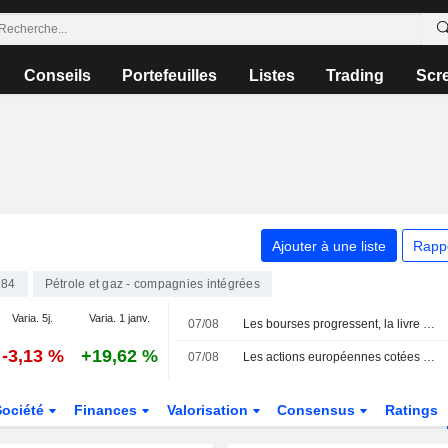
Conseils
Portefeuilles
Listes
Trading
Scr
Ajouter à une liste
Rapp
84
Pétrole et gaz - compagnies intégrées
Varia. 5j.
Varia. 1 janv.
07/08
Les bourses progressent, la livre grimpe après la baisse surprise de l'emploi aux États-Unis
-3,13 %
+19,62 %
07/08
Les actions européennes cotées aux États-Unis sous forme d'ADR progressent lors de la séance de vendredi
Société
Finances
Valorisation
Consensus
Ratings