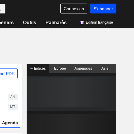
Connexion
S'abonner
eeners
Outils
Palmarès
Édition française
Indices
Europe
Amériques
Asie
ort PDF
AN
MT
Agenda
Secteur
Dérivés
Fonds et ETFs