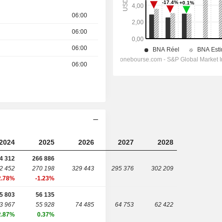
06:00
06:00
06:00
06:00
2024
2025
2026
2027
2028
4 312
266 886
2 452
270 198
329 443
295 376
302 209
2.78%
-1.23%
5 803
56 135
3 967
55 928
74 485
64 753
62 422
2.87%
0.37%