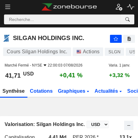
SILGAN HOLDINGS INC.
41,71
$
+0,41 %
SILGAN HOLDINGS INC.
Cours Silgan Holdings Inc.
Actions
SLGN
US8
Marché Fermé -
NYSE
22:00:03 07/08/2026
Varia. 1 janv.
USD
+0,41 %
41,71
+3,32 %
Synthèse
Cotations
Graphiques
Actualités
Soci
Valorisation: Silgan Holdings Inc.
Capitalisation
4,41 Md
PER 2026 *
13,1x