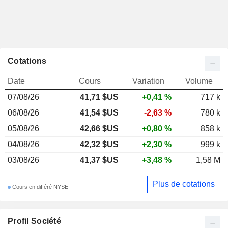
Cotations
Date
Cours
Variation
Volume
07/08/26
41,71 $US
+0,41 %
717 k
06/08/26
41,54 $US
-2,63 %
780 k
05/08/26
42,66 $US
+0,80 %
858 k
04/08/26
42,32 $US
+2,30 %
999 k
03/08/26
41,37 $US
+3,48 %
1,58 M
Plus de cotations
Cours en différé NYSE
Profil Société