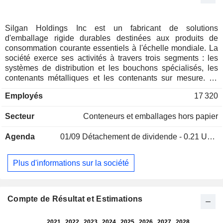
Silgan Holdings Inc est un fabricant de solutions
d'emballage rigide durables destinées aux produits de
consommation courante essentiels à l'échelle mondiale. La
société exerce ses activités à travers trois segments : les
systèmes de distribution et les bouchons spécialisés, les
contenants métalliques et les contenants sur mesure. Le
segment des systèmes de distribution et des bouchons
Employés
17 320
spécialisés fabrique une gamme de systèmes de distribution
et de bouchons spécialisés destinés aux secteurs des
Secteur
Conteneurs et emballages hors papier
parfums et des produits de beauté, de l'alimentation, des
boissons, des soins personnels et de santé, des produits
Agenda
01/09
Détachement de dividende - 0.21 USD
d'entretien ménager, ainsi que des produits pour le jardin et
l'entretien des espaces verts. Le segment des contenants
métalliques fabrique des contenants en acier et en
Plus d'informations sur la société
aluminium destinés à l'alimentation animale et humaine
ainsi qu'à des produits de grande consommation. Le
segment des contenants sur mesure fabrique des
contenants en plastique conçus sur mesure pour
Compte de Résultat et Estimations
l'alimentation animale et humaine, la santé grand public et
les produits pharmaceutiques, les soins personnels, les