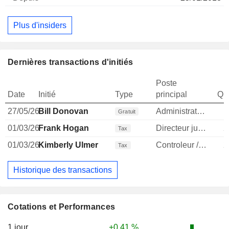
Plus d'insiders
Dernières transactions d'initiés
Poste
Date
Initié
Type
principal
Qua
27/05/26
Bill Donovan
Administrateur
Gratuit
01/03/26
Frank Hogan
Directeur juridique
2
Tax
01/03/26
Kimberly Ulmer
Controleur / auditeur
2
Tax
Historique des transactions
Cotations et Performances
1 jour
+0,41 %