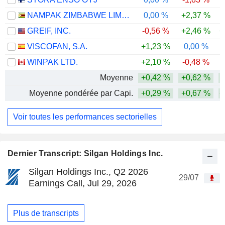
NAMPAK ZIMBABWE LIMITED
0,00 %
+2,37 %
GREIF, INC.
-0,56 %
+2,46 %
+
VISCOFAN, S.A.
+1,23 %
0,00 %
WINPAK LTD.
+2,10 %
-0,48 %
Moyenne
+0,42 %
+0,62 %
Moyenne pondérée par Capi.
+0,29 %
+0,67 %
+
Voir toutes les performances sectorielles
Dernier Transcript: Silgan Holdings Inc.
Silgan Holdings Inc., Q2 2026
29/07
Earnings Call, Jul 29, 2026
Plus de transcripts