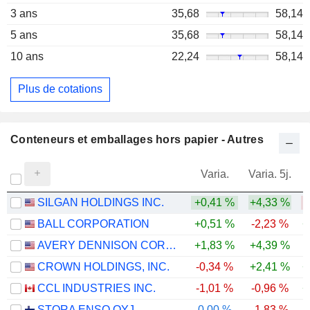
3 ans
35,68
58,14
5 ans
35,68
58,14
10 ans
22,24
58,14
Plus de cotations
Conteneurs et emballages hors papier - Autres
Varia.
Varia. 5j.
SILGAN HOLDINGS INC.
+0,41 %
+4,33 %
-
BALL CORPORATION
+0,51 %
-2,23 %
+
AVERY DENNISON CORPORATION
+1,83 %
+4,39 %
CROWN HOLDINGS, INC.
-0,34 %
+2,41 %
+
CCL INDUSTRIES INC.
-1,01 %
-0,96 %
+
STORA ENSO OYJ
0,00 %
-1,83 %