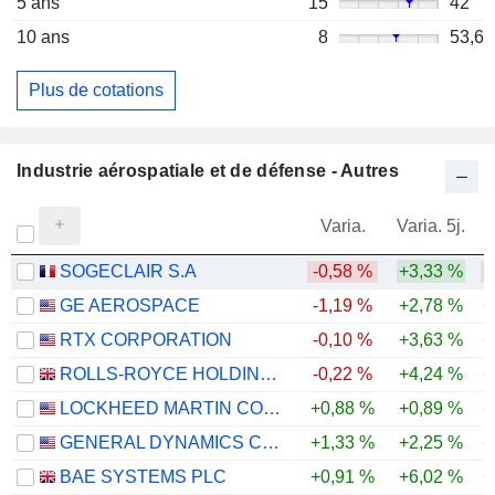
5 ans
15
42
10 ans
8
53,6
Plus de cotations
Industrie aérospatiale et de défense - Autres
Varia.
Varia. 5j.
SOGECLAIR S.A
-0,58 %
+3,33 %
+
GE AEROSPACE
-1,19 %
+2,78 %
+
RTX CORPORATION
-0,10 %
+3,63 %
+
ROLLS-ROYCE HOLDINGS PLC
-0,22 %
+4,24 %
+
LOCKHEED MARTIN CORPORATION
+0,88 %
+0,89 %
+
GENERAL DYNAMICS CORPORATION
+1,33 %
+2,25 %
+
BAE SYSTEMS PLC
+0,91 %
+6,02 %
+