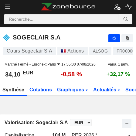
SOGECLAIR S.A
34,10
€
-0,58 %
SOGECLAIR S.A
Cours Sogeclair S.A
Actions
ALSOG
FR00000
Marché Fermé -
Euronext Paris
17:55:00 07/08/2026
Varia. 1 janv.
EUR
-0,58 %
34,10
+32,17 %
Synthèse
Cotations
Graphiques
Actualités
Soci
Valorisation: Sogeclair S.A
Capitalisation
104 M
PER 2026 *
-