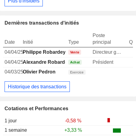
Plus d'insiders
Dernières transactions d'initiés
Poste
Date
Initié
Type
principal
Qua
04/04/25
Philippe Robardey
Directeur general
Vente
04/04/25
Alexandre Robardey
Président
Achat
04/03/25
Olivier Pedron
Exercice
Historique des transactions
Cotations et Performances
1 jour
-0,58 %
1 semaine
+3,33 %