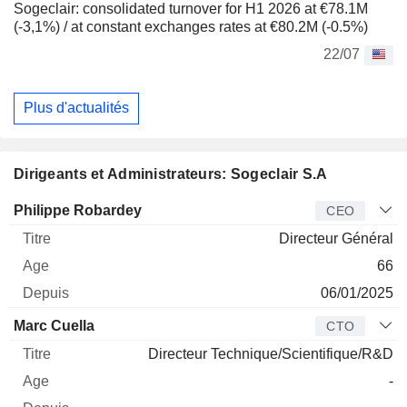
Sogeclair: consolidated turnover for H1 2026 at €78.1M
(-3,1%) / at constant exchanges rates at €80.2M (-0.5%)
22/07
Plus d'actualités
Dirigeants et Administrateurs: Sogeclair S.A
Dirigeant
Titre
Age
Depuis
Philippe Robardey
CEO
Directeur Général
66
06/01/2025
Marc Cuella
CTO
Directeur Technique/Scientifique/R&D
-