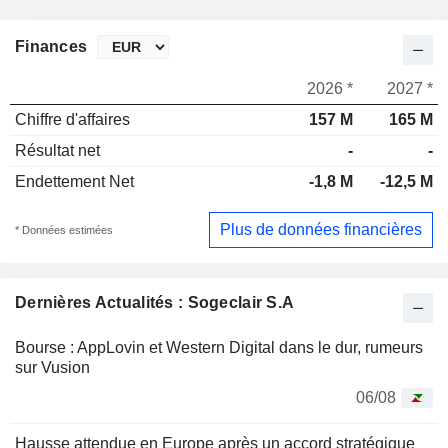
Finances
2026 *
2027 *
Chiffre d'affaires
157 M
165 M
Résultat net
-
-
Endettement Net
-1,8 M
-12,5 M
Plus de données financières
* Données estimées
Dernières Actualités : Sogeclair S.A
Bourse : AppLovin et Western Digital dans le dur, rumeurs
sur Vusion
06/08
Hausse attendue en Europe après un accord stratégique