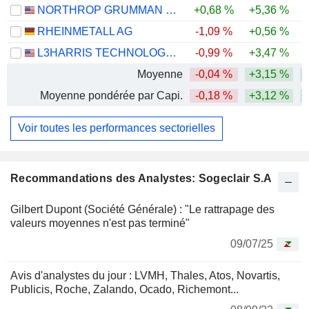
NORTHROP GRUMMAN CORPORATION
+0,68 %
+5,36 %
RHEINMETALL AG
-1,09 %
+0,56 %
-
L3HARRIS TECHNOLOGIES, INC.
-0,99 %
+3,47 %
Moyenne
-0,04 %
+3,15 %
+
Moyenne pondérée par Capi.
-0,18 %
+3,12 %
+
Voir toutes les performances sectorielles
Recommandations des Analystes: Sogeclair S.A
Gilbert Dupont (Société Générale) : "Le rattrapage des
valeurs moyennes n'est pas terminé"
09/07/25
Avis d'analystes du jour : LVMH, Thales, Atos, Novartis,
Publicis, Roche, Zalando, Ocado, Richemont...