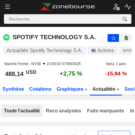
SPOTIFY TECHNOLOGY S.A.
488,14
$
+2,75 %
SPOTIFY TECHNOLOGY S.A.
Actualités Spotify Technology S.A.
Actions
SPOT
Marché Fermé -
NYSE
22:00:02 07/08/2026
Varia. 1 janv.
USD
+2,75 %
488,14
-15,94 %
Synthèse
Cotations
Graphiques
Actualités
Soci
Toute l'actualité
Reco analystes
Faits marquants
In