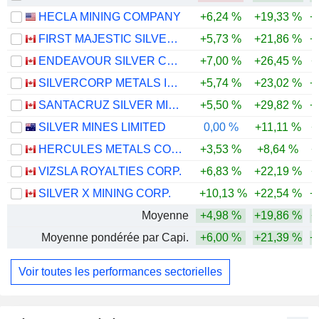
HECLA MINING COMPANY
+6,24 %
+19,33 %
+
FIRST MAJESTIC SILVER CORP.
+5,73 %
+21,86 %
+
ENDEAVOUR SILVER CORP.
+7,00 %
+26,45 %
+
SILVERCORP METALS INC.
+5,74 %
+23,02 %
+
SANTACRUZ SILVER MINING LTD.
+5,50 %
+29,82 %
+
SILVER MINES LIMITED
0,00 %
+11,11 %
+
HERCULES METALS CORP.
+3,53 %
+8,64 %
+
VIZSLA ROYALTIES CORP.
+6,83 %
+22,19 %
+
SILVER X MINING CORP.
+10,13 %
+22,54 %
+
Moyenne
+4,98 %
+19,86 %
+
Moyenne pondérée par Capi.
+6,00 %
+21,39 %
+
Voir toutes les performances sectorielles