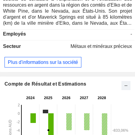
ressources en argent dans la région des comtés d'Elko et de
White Pine, dans le Nevada, aux États-Unis. Son projet
d'argent et d'or Maverick Springs est situé à 85 kilomètres
(km) de la ville minière d'Elko, dans le Nevada, aux États-
Unis, qui dispose de toutes les infrastructures nécessaires,
Employés
-
et est entouré de plusieurs exploitations minières d'or et
d'argent, dont la mine Carlin de Barrick. Ce projet, situé à
Secteur
Métaux et minéraux précieux
proximité de la prolifique zone de Carlin, recèle des
ressources minérales présumées, telles qu’estimées par le
Comité mixte sur les réserves minérales, de 237 millions de
Plus d'informations sur la société
tonnes (Mt) titrant 45,5 grammes par tonne (g/t) d’argent (Ag)
et 0,30 g/t d’or (Au), ce qui correspond à 347,2 millions
d’onces (Moz) d’argent contenu et 2,25 Moz d’or contenu.
Sa minéralisation est hébergée dans des roches
Compte de Résultat et Estimations
carbonatées, telles que le calcaire ou la dolomite, et
associée à des minéraux comme la pyrite, l’arsénopyrite et
d’autres sulfures.