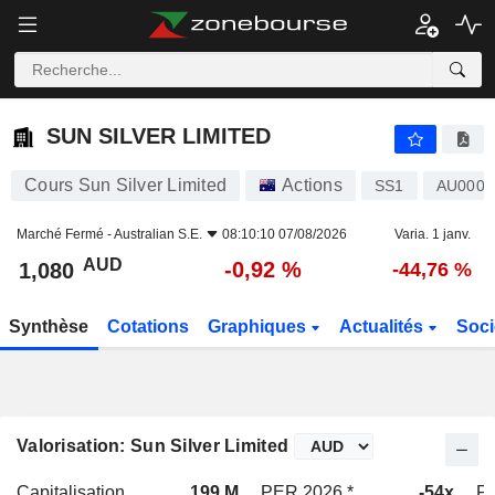
SUN SILVER LIMITED
1,080
$
-0,92 %
SUN SILVER LIMITED
Cours Sun Silver Limited
Actions
SS1
AU0000
Marché Fermé -
Australian S.E.
08:10:10 07/08/2026
Varia. 1 janv.
AUD
-0,92 %
1,080
-44,76 %
Synthèse
Cotations
Graphiques
Actualités
Soci
Valorisation: Sun Silver Limited
Capitalisation
199 M
PER 2026 *
-54x
PE