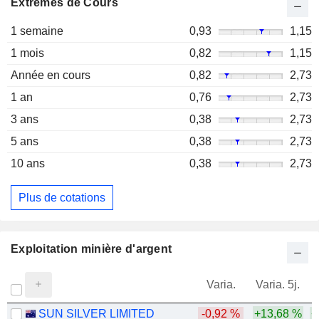
Extrêmes de Cours
1 semaine
0,93
1,15
1 mois
0,82
1,15
Année en cours
0,82
2,73
1 an
0,76
2,73
3 ans
0,38
2,73
5 ans
0,38
2,73
10 ans
0,38
2,73
Plus de cotations
Exploitation minière d'argent
Varia.
Varia. 5j.
SUN SILVER LIMITED
-0,92 %
+13,68 %
+