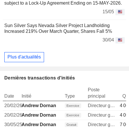
subject to a Lock-Up Agreement Ending on 15-MAY-2026.
15/05
Sun Silver Says Nevada Silver Project Landholding
Increased 219% Over March Quarter, Shares Fall 5%
30/04
Plus d'actualités
Dernières transactions d'initiés
Poste
Date
Initié
Type
principal
Qua
20/02/26
Andrew Dornan
Directeur general
4 00
Exercice
20/02/26
Andrew Dornan
Directeur general
4 00
Exercice
30/05/25
Andrew Dornan
Directeur general
7 00
Gratuit