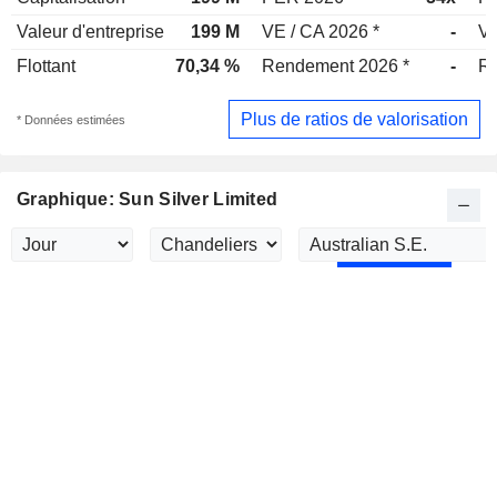
Valeur d'entreprise
199 M
VE / CA 2026 *
-
VE
Flottant
70,34 %
Rendement 2026 *
-
Re
Plus de ratios de valorisation
* Données estimées
Graphique: Sun Silver Limited