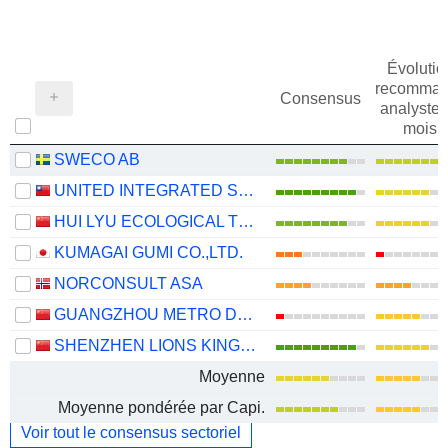
Évolutio
recomman
Consensus
analystes
mois
SWECO AB
UNITED INTEGRATED SERVICES CO., LTD.
HUI LYU ECOLOGICAL TECHNOLOGY GROUPS CO.,LTD.
KUMAGAI GUMI CO.,LTD.
NORCONSULT ASA
GUANGZHOU METRO DESIGN & RESEARCH INSTITUTE CO., LTD.
SHENZHEN LIONS KING HI-TECH CO., LTD
Moyenne
Moyenne pondérée par Capi.
Voir tout le consensus sectoriel