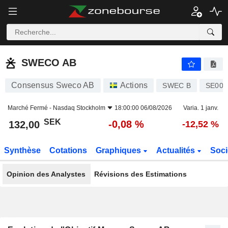
SWECO AB
132,00
kr
-0,08 %
SWECO AB
Consensus Sweco AB
Actions
SWEC B
SE001
Marché Fermé -
Nasdaq Stockholm
18:00:00 06/08/2026
Varia. 1 janv.
SEK
-0,08 %
132,00
-12,52 %
Synthèse
Cotations
Graphiques
Actualités
Soci
Opinion des Analystes
Révisions des Estimations