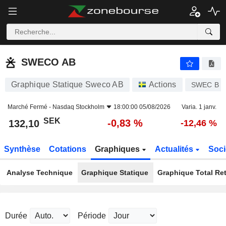
SWECO AB
132,10
kr
-0,83 %
SWECO AB
Graphique Statique Sweco AB
Actions
SWEC B
Marché Fermé -
Nasdaq Stockholm
18:00:00 05/08/2026
Varia. 1 janv.
SEK
-0,83 %
132,10
-12,46 %
Synthèse
Cotations
Graphiques
Actualités
Soci
Analyse Technique
Graphique Statique
Graphique Total Re
Durée
Période