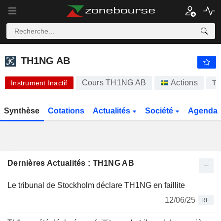
TH1NG AB
0,3400
kr
+8,97 %
TH1NG AB
Cours TH1NG AB
Actions
Instrument Inactif
T
Synthèse
Cotations
Actualités
Société
Agenda
Dernières Actualités : TH1NG AB
Le tribunal de Stockholm déclare TH1NG en faillite
12/06/25
RE