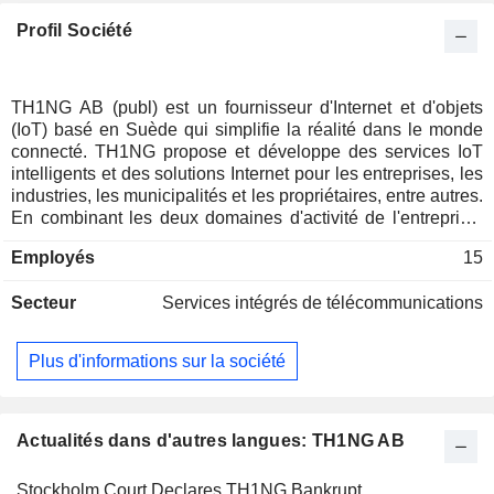
Profil Société
TH1NG AB (publ) est un fournisseur d'Internet et d'objets
(IoT) basé en Suède qui simplifie la réalité dans le monde
connecté. TH1NG propose et développe des services IoT
intelligents et des solutions Internet pour les entreprises, les
industries, les municipalités et les propriétaires, entre autres.
En combinant les deux domaines d'activité de l'entreprise,
les conditions sont créées pour des solutions et des offres
Employés
15
innovantes. La société dispose d'une couverture Internet
nationale basée sur la fibre optique où elle collabore avec
Secteur
Services intégrés de télécommunications
les réseaux urbains et les opérateurs en Suède pour pouvoir
fournir des services attrayants au segment des entreprises et
aux propriétaires immobiliers. IoT Open est une plateforme
Plus d'informations sur la société
logicielle qui peut être utilisée avec de nombreux
équipements et technologies de communication.
Actualités dans d'autres langues: TH1NG AB
Stockholm Court Declares TH1NG Bankrupt