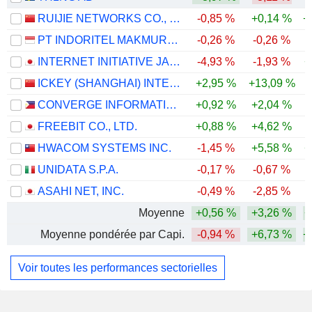
RUIJIE NETWORKS CO., LTD.
-0,85 %
+0,14 %
+
PT INDORITEL MAKMUR INTERNASIONAL TBK.
-0,26 %
-0,26 %
INTERNET INITIATIVE JAPAN INC.
-4,93 %
-1,93 %
+
ICKEY (SHANGHAI) INTERNET AND TECHNOLOGY CO.,LTD.
+2,95 %
+13,09 %
CONVERGE INFORMATION AND COMMUNICATIONS TECHNOLOGY SOLUTIONS, INC.
+0,92 %
+2,04 %
-
FREEBIT CO., LTD.
+0,88 %
+4,62 %
HWACOM SYSTEMS INC.
-1,45 %
+5,58 %
+
UNIDATA S.P.A.
-0,17 %
-0,67 %
ASAHI NET, INC.
-0,49 %
-2,85 %
-
Moyenne
+0,56 %
+3,26 %
+
Moyenne pondérée par Capi.
-0,94 %
+6,73 %
+
Voir toutes les performances sectorielles