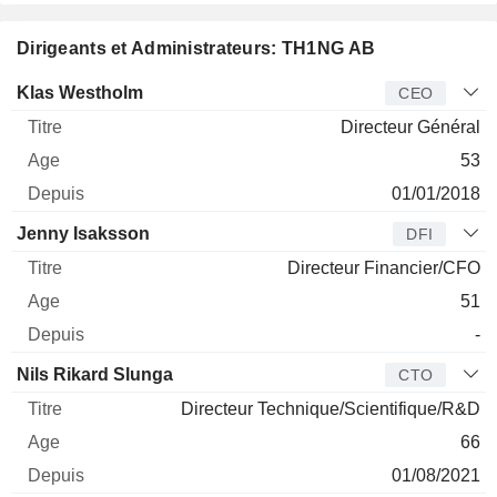
Dirigeants et Administrateurs: TH1NG AB
Dirigeant
Titre
Age
Depuis
Klas Westholm
CEO
Directeur Général
53
01/01/2018
Jenny Isaksson
DFI
Directeur Financier/CFO
51
-
Nils Rikard Slunga
CTO
Directeur Technique/Scientifique/R&D
66
01/08/2021