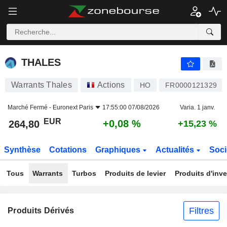
THALES
264,80
€
+0,08 %
THALES
Warrants Thales
Actions
HO
FR0000121329
Marché Fermé -
Euronext Paris
17:55:00 07/08/2026
Varia. 1 janv.
EUR
+0,08 %
264,80
+15,23 %
Synthèse
Cotations
Graphiques
Actualités
Soci
Tous
Warrants
Turbos
Produits de levier
Produits d'inv
Filtres
Produits Dérivés