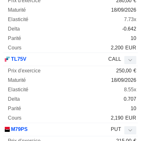
280,00
€
18/09/2026
7.73x
-0.642
10
2,200
EUR
TL75V
CALL
250,00
€
18/09/2026
8.55x
0.707
10
2,190
EUR
M79PS
PUT
215,00
€