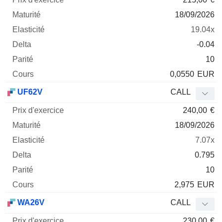
18/09/2026
19.04x
-0.04
10
0,0550
EUR
UF62V
CALL
240,00
€
18/09/2026
7.07x
0.795
10
2,975
EUR
WA26V
CALL
230,00
€