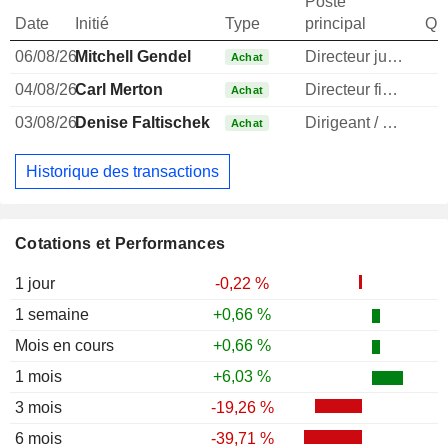
Poste
Date
Initié
Type
principal
Qua
06/08/26
Mitchell Gendel
Directeur juridique
Achat
04/08/26
Carl Merton
Directeur financier
1
Achat
03/08/26
Denise Faltischek
Dirigeant / cadre principal
Achat
Historique des transactions
Cotations et Performances
1 jour
-0,22 %
1 semaine
+0,66 %
Mois en cours
+0,66 %
1 mois
+6,03 %
3 mois
-19,26 %
6 mois
-39,71 %