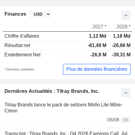
Finances
2027 *
2028 *
Chiffre d'affaires
1,12 Md
1,18 Md
Résultat net
-61,49 M
-26,86 M
Endettement Net
-26,8 M
-39,31 M
Plus de données financières
* Données estimées
Dernières Actualités : Tilray Brands, Inc.
Tilray Brands lance le pack de seltzers Mollo Lite Mûre-
Citron
06/08
CI
Transcript : Tilray Brands, Inc., Q4 2026 Earnings Call, Jul