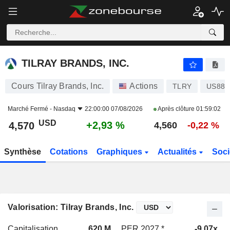
TILRAY BRANDS, INC.
4,570
$
+2,93 %
TILRAY BRANDS, INC.
Cours Tilray Brands, Inc.
Actions
TLRY
US886
Marché Fermé -
Nasdaq
22:00:00 07/08/2026
Après clôture
01:59:02
USD
+2,93 %
4,570
4,560
-0,22 %
Synthèse
Cotations
Graphiques
Actualités
Soci
Valorisation: Tilray Brands, Inc.
Capitalisation
620 M
PER 2027 *
-9,07x