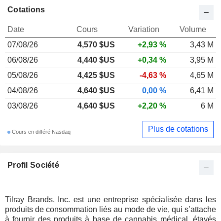
Cotations
Date
Cours
Variation
Volume
07/08/26
4,570 $US
+2,93 %
3,43 M
06/08/26
4,440 $US
+0,34 %
3,95 M
05/08/26
4,425 $US
-4,63 %
4,65 M
04/08/26
4,640 $US
0,00 %
6,41 M
03/08/26
4,640 $US
+2,20 %
6 M
Plus de cotations
Cours en différé Nasdaq
Profil Société
Tilray Brands, Inc. est une entreprise spécialisée dans les
produits de consommation liés au mode de vie, qui s’attache
à fournir des produits à base de cannabis médical, étayés