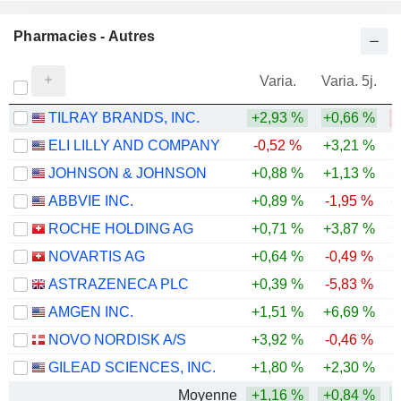
Pharmacies - Autres
Varia.
Varia. 5j.
TILRAY BRANDS, INC.
+2,93 %
+0,66 %
-
ELI LILLY AND COMPANY
-0,52 %
+3,21 %
+
JOHNSON & JOHNSON
+0,88 %
+1,13 %
+
ABBVIE INC.
+0,89 %
-1,95 %
+
ROCHE HOLDING AG
+0,71 %
+3,87 %
+
NOVARTIS AG
+0,64 %
-0,49 %
+
ASTRAZENECA PLC
+0,39 %
-5,83 %
AMGEN INC.
+1,51 %
+6,69 %
+
NOVO NORDISK A/S
+3,92 %
-0,46 %
GILEAD SCIENCES, INC.
+1,80 %
+2,30 %
+
Moyenne
+1,16 %
+0,84 %
+