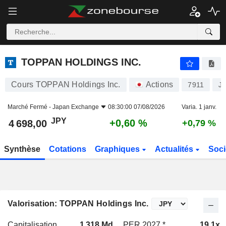
TOPPAN HOLDINGS INC.
4 698,00
¥
+0,60 %
TOPPAN HOLDINGS INC.
Cours TOPPAN Holdings Inc.
Actions
7911
J
Marché Fermé -
Japan Exchange
08:30:00 07/08/2026
Varia. 1 janv.
JPY
+0,60 %
4 698,00
+0,79 %
Synthèse
Cotations
Graphiques
Actualités
Soci
Valorisation: TOPPAN Holdings Inc.
Capitalisation
1 318 Md
PER 2027 *
19,1x