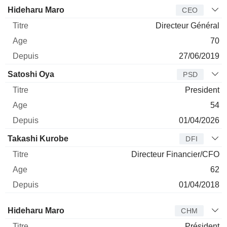
Dirigeant
Titre
Age
Depuis
Hideharu Maro
CEO
Directeur Général
70
27/06/2019
Satoshi Oya
PSD
President
54
01/04/2026
Takashi Kurobe
DFI
Directeur Financier/CFO
62
01/04/2018
Administrateur
Titre
Age
Depuis
Hideharu Maro
CHM
Président