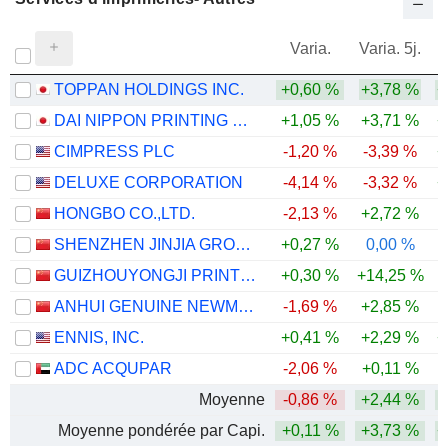
Varia.
Varia. 5j.
TOPPAN HOLDINGS INC.
+0,60 %
+3,78 %
+
DAI NIPPON PRINTING CO., LTD.
+1,05 %
+3,71 %
+
CIMPRESS PLC
-1,20 %
-3,39 %
+
DELUXE CORPORATION
-4,14 %
-3,32 %
+
HONGBO CO.,LTD.
-2,13 %
+2,72 %
-
SHENZHEN JINJIA GROUP CO.,LTD.
+0,27 %
0,00 %
GUIZHOUYONGJI PRINTING CO.,LTD
+0,30 %
+14,25 %
ANHUI GENUINE NEWMATERIALS CO.,LTD.
-1,69 %
+2,85 %
-
ENNIS, INC.
+0,41 %
+2,29 %
+
ADC ACQUPAR
-2,06 %
+0,11 %
-
Moyenne
-0,86 %
+2,44 %
Moyenne pondérée par Capi.
+0,11 %
+3,73 %
+