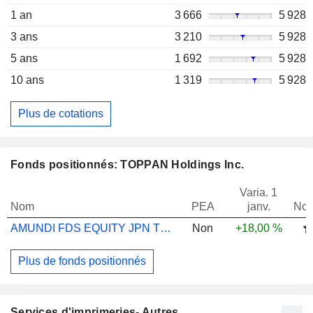
1 an
3 666
5 928
3 ans
3 210
5 928
5 ans
1 692
5 928
10 ans
1 319
5 928
Plus de cotations
Fonds positionnés: TOPPAN Holdings Inc.
Varia. 1
Nom
PEA
janv.
Not
AMUNDI FDS EQUITY JPN TRGT I JPY C
Non
+18,00 %
Plus de fonds positionnés
Services d'imprimeries- Autres