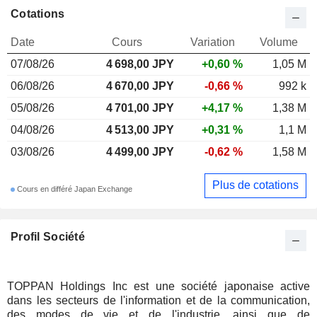
Cotations
Date
Cours
Variation
Volume
07/08/26
4 698,00 JPY
+0,60 %
1,05 M
06/08/26
4 670,00 JPY
-0,66 %
992 k
05/08/26
4 701,00 JPY
+4,17 %
1,38 M
04/08/26
4 513,00 JPY
+0,31 %
1,1 M
03/08/26
4 499,00 JPY
-0,62 %
1,58 M
Plus de cotations
Cours en différé Japan Exchange
Profil Société
TOPPAN Holdings Inc est une société japonaise active
dans les secteurs de l'information et de la communication,
des modes de vie et de l'industrie, ainsi que de