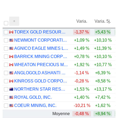
Varia.
Varia. 5j.
TOREX GOLD RESOURCES INC.
-1,37 %
+5,43 %
+
NEWMONT CORPORATION
+1,09 %
+10,10 %
+
AGNICO EAGLE MINES LIMITED
+1,49 %
+11,39 %
+
BARRICK MINING CORPORATION
+0,78 %
+10,10 %
+
WHEATON PRECIOUS METALS CORP.
+1,92 %
+10,77 %
+
ANGLOGOLD ASHANTI PLC
-1,14 %
+6,39 %
+
KINROSS GOLD CORPORATION
-0,28 %
+8,58 %
+
NORTHERN STAR RESOURCES LIMITED
+1,53 %
+13,17 %
+
ROYAL GOLD, INC.
+1,40 %
+7,42 %
+
COEUR MINING, INC.
-10,21 %
+1,62 %
+
Moyenne
-0,48 %
+8,94 %
+