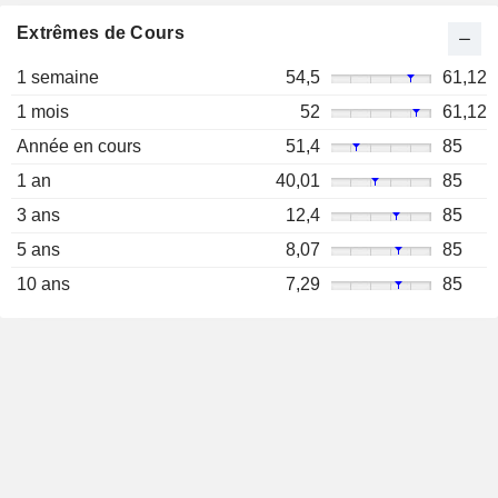
Extrêmes de Cours
1 semaine
54,5
61,12
1 mois
52
61,12
Année en cours
51,4
85
1 an
40,01
85
3 ans
12,4
85
5 ans
8,07
85
10 ans
7,29
85