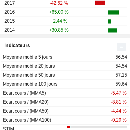
2017
-42,62 %
2016
+65,00 %
2015
+2,44 %
2014
+30,85 %
2013
-57,27 %
Indicateurs
2012
+28,65 %
Moyenne mobile 5 jours
2011
+2,40 %
56,54
Moyenne mobile 20 jours
2010
+49,11 %
54,54
Moyenne mobile 50 jours
2009
+918,18 %
57,15
Moyenne mobile 100 jours
2008
-71,05 %
59,64
Ecart cours / (MMA5)
2007
-35,59 %
-5,47 %
Ecart cours / (MMA20)
2006
+391,67 %
-8,81 %
Ecart cours / (MMA50)
2005
-20,00 %
-4,44 %
Ecart cours / (MMA100)
2004
-60,53 %
-0,29 %
STIM
2003
+137,50 %