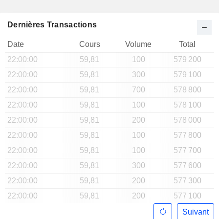
Dernières Transactions
Date
Cours
Volume
Total
22:00:00
59,81
100
579 200
22:00:00
59,81
300
579 100
22:00:00
59,81
700
578 800
22:00:00
59,81
100
578 100
22:00:00
59,81
200
578 000
22:00:00
59,81
100
577 800
22:00:00
59,81
100
577 700
22:00:00
59,81
300
577 600
22:00:00
59,81
200
577 300
22:00:00
59,81
200
577 100
Suivant