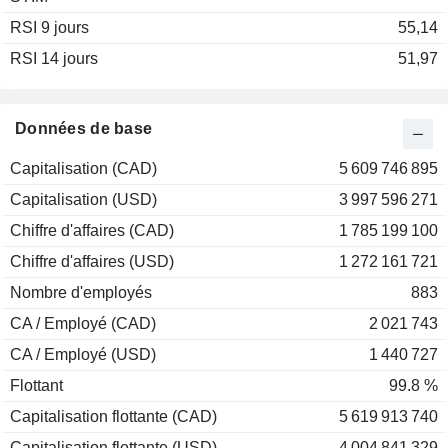
RSI 9 jours
2002
+60,00 %
55,14
RSI 14 jours
2001
0,00 %
51,97
2000
-50,00 %
1999
-9,09 %
Données de base
1998
+10,00 %
Capitalisation (CAD)
5 609 746 895
1997
-79,17 %
Capitalisation (USD)
3 997 596 271
1996
+100,00 %
Chiffre d'affaires (CAD)
1 785 199 100
1995
-27,27 %
Chiffre d'affaires (USD)
1 272 161 721
1994
+3,12 %
Nombre d'employés
883
1993
-20,00 %
CA / Employé (CAD)
2 021 743
1992
+300,00 %
CA / Employé (USD)
1 440 727
1991
-67,74 %
Flottant
99.8 %
1990
-58,11 %
Capitalisation flottante (CAD)
5 619 913 740
1989
+94,74 %
Capitalisation flottante (USD)
4 004 841 329