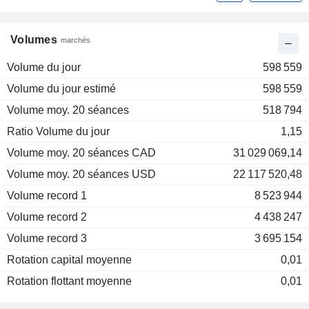
Volumes
marchés
Volume du jour
598 559
Volume du jour estimé
598 559
Volume moy. 20 séances
518 794
Ratio Volume du jour
1,15
Volume moy. 20 séances CAD
31 029 069,14
Volume moy. 20 séances USD
22 117 520,48
Volume record 1
8 523 944
Volume record 2
4 438 247
Volume record 3
3 695 154
Rotation capital moyenne
0,01
Rotation flottant moyenne
0,01