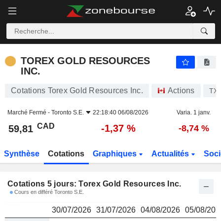
TOREX GOLD RESOURCES INC.
59,81
$
TOREX GOLD RESOURCES
INC.
Cotations Torex Gold Resources Inc.
Actions
TX
Marché Fermé -
Toronto S.E.
22:18:40 06/08/2026
Varia. 1 janv.
CAD
-1,37 %
59,81
-8,74 %
Synthèse
Cotations
Graphiques
Actualités
Soci
Cotations 5 jours: Torex Gold Resources Inc.
Cours en différé Toronto S.E.
30/07/2026
31/07/2026
04/08/2026
05/08/202