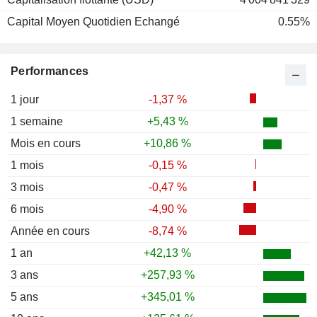
Capital Moyen Quotidien Echangé
0.55%
Performances
1 jour
-1,37 %
1 semaine
+5,43 %
Mois en cours
+10,86 %
1 mois
-0,15 %
3 mois
-0,47 %
6 mois
-4,90 %
Année en cours
-8,74 %
1 an
+42,13 %
3 ans
+257,93 %
5 ans
+345,01 %