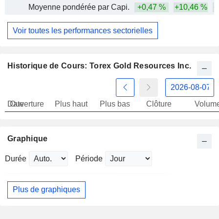
Moyenne pondérée par Capi.
+0,47 %
+10,46 %
+
Voir toutes les performances sectorielles
Historique de Cours: Torex Gold Resources Inc.
Date
Ouverture
Plus haut
Plus bas
Clôture
Volum
Graphique
Durée
Période
Plus de graphiques