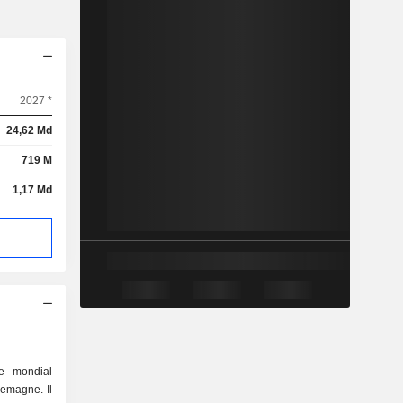
2027 *
24,62 Md
719 M
1,17 Md
e mondial
lemagne. Il