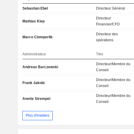
Sebastian Ebel
Directeur Général
Directeur
Mathias Kiep
Financier/CFO
Directeur des
Marco Ciomperlik
opérations
Administrateur
Titre
Directeur/Membre du
Andreas Barczewski
Conseil
Directeur/Membre du
Frank Jakobi
Conseil
Directeur/Membre du
Anette Strempel
Conseil
Plus d'insiders