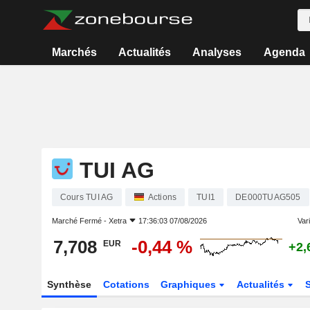
Marchés
Actualités
Analyses
Agenda
TUI AG
Cours TUI AG
Actions
TUI1
DE000TUAG505
Marché Fermé -
Xetra
17:36:03 07/08/2026
Vari
7,708
-0,44 %
EUR
+2,
Synthèse
Cotations
Graphiques
Actualités