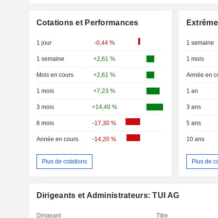
Cotations et Performances
Extrême
1 jour
-0,44 %
1 semaine
1 semaine
+2,61 %
1 mois
Mois en cours
+2,61 %
Année en c
1 mois
+7,23 %
1 an
3 mois
+14,40 %
3 ans
6 mois
-17,30 %
5 ans
Année en cours
-14,20 %
10 ans
Plus de cotations
Plus de c
Dirigeants et Administrateurs: TUI AG
Dirigeant
Titre