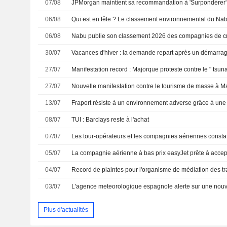
07/08
06/08
06/08
Nabu publie son classement 2026 des compagnies de cr
30/07
Vacances d'hiver : la demande repart après un démarrage
27/07
Manifestation record : Majorque proteste contre le " tsun
27/07
Nouvelle manifestation contre le tourisme de masse à M
13/07
08/07
TUI : Barclays reste à l'achat
07/07
05/07
04/07
Record de plaintes pour l'organisme de médiation des tr
03/07
L'agence meteorologique espagnole alerte sur une nouv
Plus d'actualités