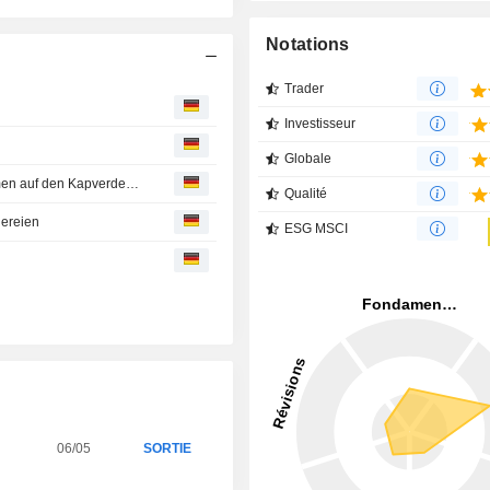
Notations
Trader
Investisseur
Globale
Neue Chancen für junge Menschen und Kleinunternehmen auf den Kapverden: TUI Care Foundation startet weitere Projekte auf der Insel Sal
Qualité
dereien
ESG MSCI
06/05
SORTIE