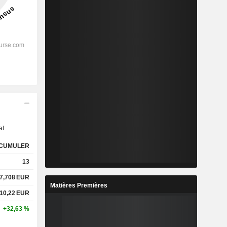
s
at
CUMULER
13
7,708
EUR
Matières Premières
10,22
EUR
+32,63 %