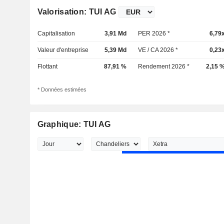
Valorisation: TUI AG
Capitalisation
3,91 Md
PER 2026 *
6,79
Valeur d'entreprise
5,39 Md
VE / CA 2026 *
0,23
Flottant
87,91 %
Rendement 2026 *
2,15 
* Données estimées
Graphique: TUI AG