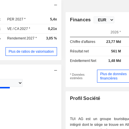
x
PER 2027 *
5,4x
Finances
x
VE / CA 2027 *
0,21x
2026 *
%
Rendement 2027 *
3,05 %
Chiffre d'affaires
23,77 Md
Résultat net
561 M
Plus de ratios de valorisation
Endettement Net
1,48 Md
Plus de données
* Données
estimées
financières
Profil Société
TUI AG est un groupe touristiqu
intégré dont le siège se trouve en Al