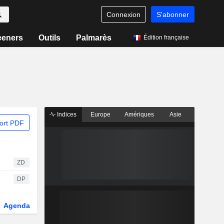
Connexion
S'abonner
eeners
Outils
Palmarès
Édition française
Indices
Europe
Amériques
Asie
ort PDF
ZD
DP
Agenda
Secteur
Dérivés
Fonds et ETFs