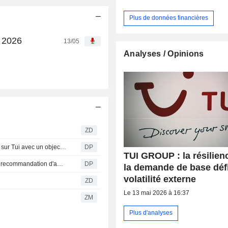
Plus de données financières
 2026
13/05
Analyses / Opinions
ZD
JPMorgan maintient sa recommandation à 'Surpondérer' sur Tui avec un objectif de 12,50 euros
DP
TUI GROUP : la résilien
Fraport résiste à un environnement adverse grâce à une recommandation d'analyste
DP
la demande de base défi
volatilité externe
ZD
Le 13 mai 2026 à 16:37
ZM
Plus d'analyses