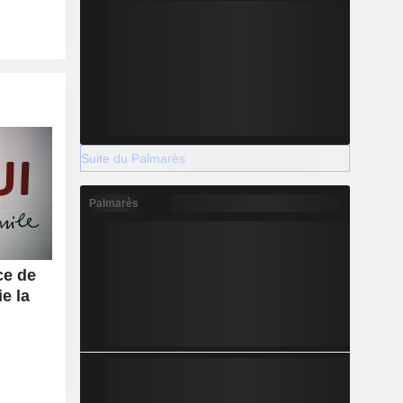
Suite du Palmarès
Palmarès
ce de
e la