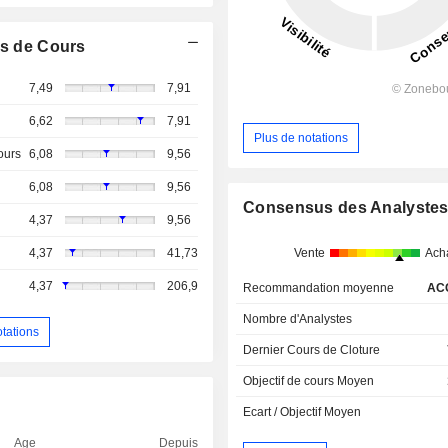
s de Cours
7,49
7,91
6,62
7,91
Plus de notations
ours
6,08
9,56
6,08
9,56
Consensus des Analyste
4,37
9,56
4,37
41,73
Vente
Ach
4,37
206,9
Recommandation moyenne
AC
Nombre d'Analystes
otations
Dernier Cours de Cloture
Objectif de cours Moyen
Ecart / Objectif Moyen
Age
Depuis