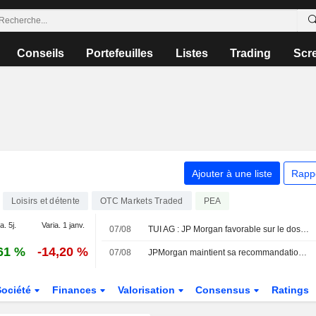
Conseils
Portefeuilles
Listes
Trading
Scr
Ajouter à une liste
Rapp
Loisirs et détente
PEA
OTC Markets Traded
a. 5j.
Varia. 1 janv.
07/08
TUI AG : JP Morgan favorable sur le dossier
61 %
-14,20 %
07/08
JPMorgan maintient sa recommandation à 'Surpondérer' sur Tui avec un objectif de 12,50 euros
Société
Finances
Valorisation
Consensus
Ratings