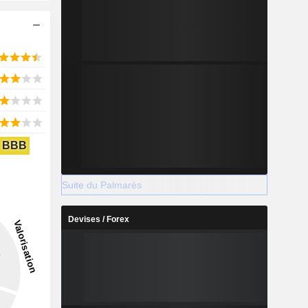
BBB
Suite du Palmarès
Devises / Forex