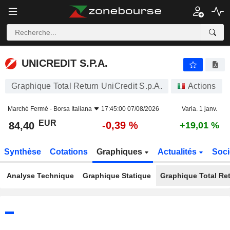
UNICREDIT S.P.A.
84,40
€
-0,39 %
UNICREDIT S.P.A.
Graphique Total Return UniCredit S.p.A.
Actions
Marché Fermé -
Borsa Italiana
17:45:00 07/08/2026
Varia. 1 janv.
EUR
-0,39 %
84,40
+19,01 %
Synthèse
Cotations
Graphiques
Actualités
Soci
Analyse Technique
Graphique Statique
Graphique Total Re