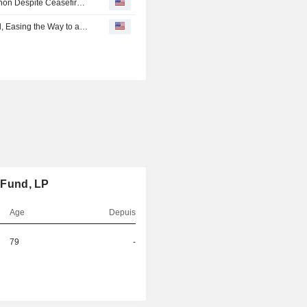
Oil Edges Lower Even as Israel Continues Striking Lebanon Despite Ceasefire Deal
WTI Falls as Israel and Lebanon Reach a Ceasefire Deal, Easing the Way to a Potential U.S.-Iran Truce
l Fund, LP
Age
Depuis
79
-