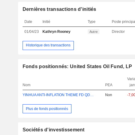
Dernières transactions d'initiés
Date
Initié
Type
Poste principa
01/04/23
Kathryn Rooney
Director
Autre
Historique des transactions
Fonds positionnés: United States Oil Fund, LP
Varia
Nom
PEA
jan
YINHUA ANTI-INFLATION THEME FD QDII(LOF)
Non
-7,0
Plus de fonds positionnés
Sociétés d'investissement