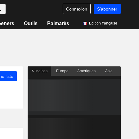
Connexion
S'abonner
eeners
Outils
Palmarès
Édition française
Indices
Europe
Amériques
Asie
ne liste