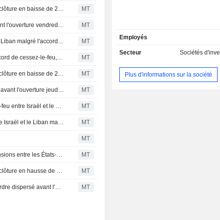
Le contrat sur le pétrole brut WTI pour livraison en juillet clôture en baisse de 2.50 $ ; règlement à 90.54 $ le baril
MT
Repli des ETF et contrats à terme sur actions mitigés avant l'ouverture vendredi après le rapport sur l'emploi de mai
MT
Employés
Le pétrole s'effrite alors qu'Israël poursuit ses frappes au Liban malgré l'accord de cessez-le-feu
MT
Secteur
Sociétés d'inv
Le WTI recule alors qu'Israël et le Liban concluent un accord de cessez-le-feu, ouvrant la voie à une potentielle trêve entre les États-Unis et l'Iran
MT
Le contrat sur le pétrole brut WTI pour livraison en juillet clôture en baisse de 2.98 $; s'ajuste à 93.04 $ le baril
MT
Plus d'informations sur la société
Les ETF en repli, les contrats à terme sur actions mitigés avant l'ouverture jeudi alors que les investisseurs soupèsent les données économiques
MT
Les cours du pétrole refluent après l'accord de cessez-le-feu entre Israël et le Liban, ouvrant la voie à une potentielle trêve entre les États-Unis et l'Iran
MT
Le pétrole reflue après l'annonce d'un cessez-le-feu entre Israël et le Liban malgré la persistance des heurts
MT
MT
Le WTI progresse à nouveau sur fond d'escalade des tensions entre les États-Unis et l'Iran
MT
Le contrat sur le pétrole brut WTI pour livraison en juillet clôture en hausse de 2.26 $US, à 96.02 $US le baril
MT
Les ETF et les contrats à terme sur actions évoluent en ordre dispersé avant l'ouverture mercredi face aux nouveaux signaux économiques
MT