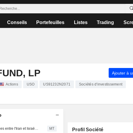
Conseils
Portefeuilles
Listes
Trading
Scr
FUND, LP
Ajouter à u
Actions
USO
US91232N2071
Sociétés d'investissement
P
Les cours du pétrole progressent face aux frappes croisées entre l'Iran et Israël, douchant les espoirs de fin de conflit au Moyen-Orient
MT
Profil Société