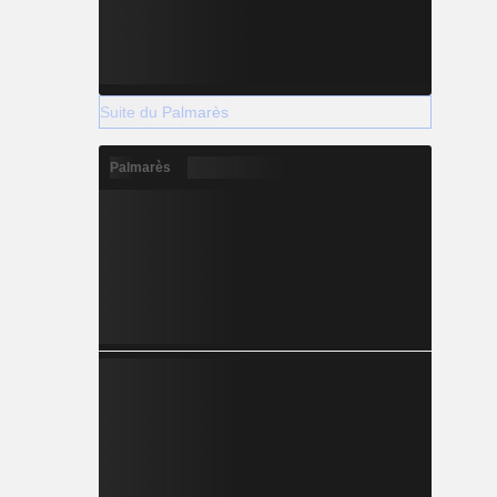
Suite du Palmarès
Palmarès