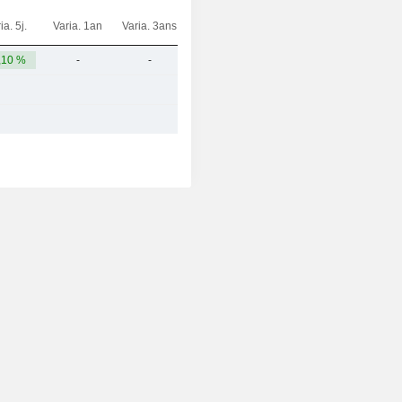
ia. 5j.
Varia. 1an
Varia. 3ans
Capi.($)
,10 %
-
-
1,42 Md