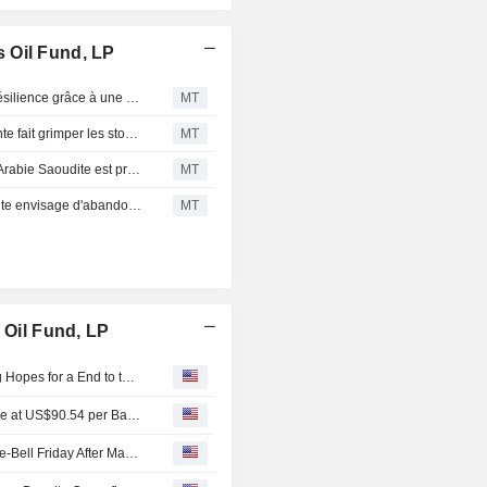
 Oil Fund, LP
Les compagnies pétrolières et gazières renforcent leur résilience grâce à une discipline accrue du capital, selon la Banque Nationale du Canada
MT
Le pétrole WTI clôture en baisse alors que l'offre croissante fait grimper les stocks américains
MT
Le WTI chute de 2,9% suite à un rapport indiquant que l'Arabie Saoudite est prête à se concentrer sur la reconquête de ses parts de marché
MT
Les prix du pétrole brut chutent alors que l'Arabie Saoudite envisage d'abandonner son objectif de prix et d'augmenter sa production
MT
 Oil Fund, LP
Oil Prices Rise as Iran and Israel Trade Strikes, Lowering Hopes for a End to the Middle East War
July WTI Crude Oil Contract Closes Down US$2.50; Settle at US$90.54 per Barrel
Exchange-Traded Funds Lower, Equity Futures Mixed Pre-Bell Friday After May Jobs Report