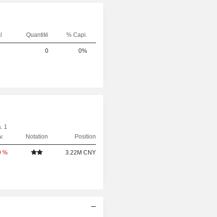
l
Quantité
% Capi.
0
0%
. 1
v.
Notation
Position
0 %
3.22M CNY