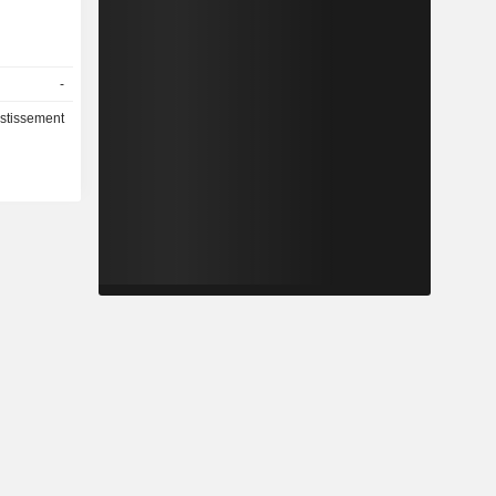
-
estissement