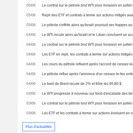
05/06
05/06
05/06
04/06
04/06
04/06
04/06
04/06
04/06
Le baril de Brent recule de 2% et frôle les 95,80 $
03/06
03/06
03/06
Plus d'actualités