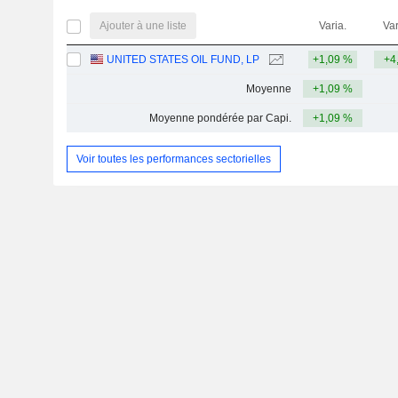
Ajouter à une liste
Varia.
Var
UNITED STATES OIL FUND, LP
+1,09 %
+4
Moyenne
+1,09 %
Moyenne pondérée par Capi.
+1,09 %
Voir toutes les performances sectorielles