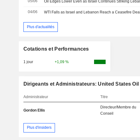
05/06
04/06
Plus d'actualités
Cotations et Performances
1 jour
+1,09 %
Dirigeants et Administrateurs: United States Oi
Administrateur
Titre
Directeur/Membre du
Gordon Ellis
Conseil
Plus d'insiders