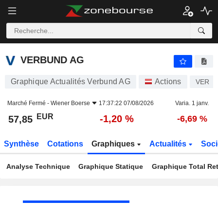
VERBUND AG
57,85
€
-1,20 %
VERBUND AG
Graphique Actualités Verbund AG
Actions
VER
Marché Fermé -
Wiener Boerse
17:37:22 07/08/2026
Varia. 1 janv.
EUR
-1,20 %
57,85
-6,69 %
Synthèse
Cotations
Graphiques
Actualités
Soci
Analyse Technique
Graphique Statique
Graphique Total Re