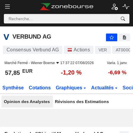
VERBUND AG
57,85
€
-1,20 %
VERBUND AG
Consensus Verbund AG
Actions
VER
AT00007
Marché Fermé -
Wiener Boerse
17:37:22 07/08/2026
Varia. 1 janv.
EUR
-1,20 %
57,85
-6,69 %
Synthèse
Cotations
Graphiques
Actualités
Soci
Opinion des Analystes
Révisions des Estimations