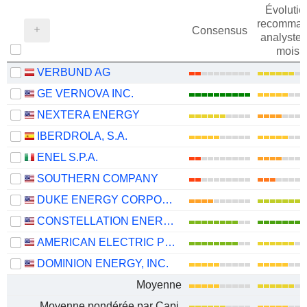
Évolutio
recomman
Consensus
analystes
mois
VERBUND AG
GE VERNOVA INC.
NEXTERA ENERGY
IBERDROLA, S.A.
ENEL S.P.A.
SOUTHERN COMPANY
DUKE ENERGY CORPORATION
CONSTELLATION ENERGY CORPORATION
AMERICAN ELECTRIC POWER COMPANY, INC.
DOMINION ENERGY, INC.
Moyenne
Moyenne pondérée par Capi.