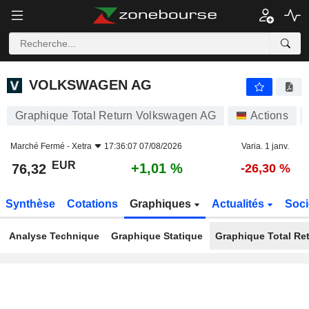
VOLKSWAGEN AG
76,32
€
+1,01 %
VOLKSWAGEN AG
Graphique Total Return Volkswagen AG
Actions
Marché Fermé -
Xetra
17:36:07 07/08/2026
Varia. 1 janv.
EUR
+1,01 %
76,32
-26,30 %
Synthèse
Cotations
Graphiques
Actualités
Soci
Analyse Technique
Graphique Statique
Graphique Total Re