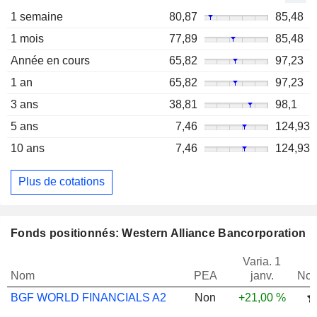
1 semaine
80,87
85,48
1 mois
77,89
85,48
Année en cours
65,82
97,23
1 an
65,82
97,23
3 ans
38,81
98,1
5 ans
7,46
124,93
10 ans
7,46
124,93
Plus de cotations
Fonds positionnés: Western Alliance Bancorporation
Varia. 1
Nom
PEA
janv.
Not
BGF WORLD FINANCIALS A2
Non
+21,00 %