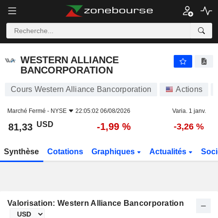
WESTERN ALLIANCE BANCORPORATION
81,33
$
-1,99 %
WESTERN ALLIANCE
BANCORPORATION
Cours Western Alliance Bancorporation
Actions
Marché Fermé -
NYSE
22:05:02 06/08/2026
Varia. 1 janv.
USD
-1,99 %
81,33
-3,26 %
Synthèse
Cotations
Graphiques
Actualités
Soci
Valorisation: Western Alliance Bancorporation