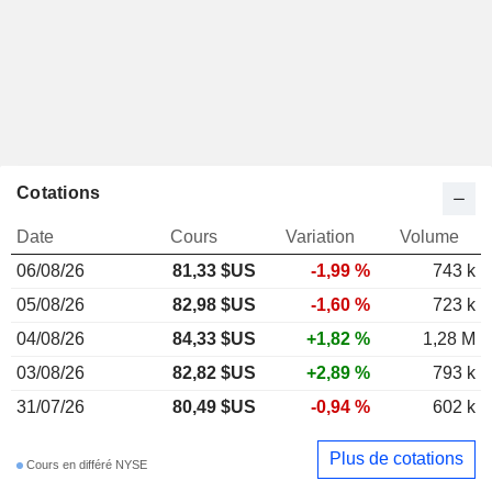
Cotations
Date
Cours
Variation
Volume
06/08/26
81,33 $US
-1,99 %
743 k
05/08/26
82,98 $US
-1,60 %
723 k
04/08/26
84,33 $US
+1,82 %
1,28 M
03/08/26
82,82 $US
+2,89 %
793 k
31/07/26
80,49 $US
-0,94 %
602 k
Plus de cotations
Cours en différé NYSE