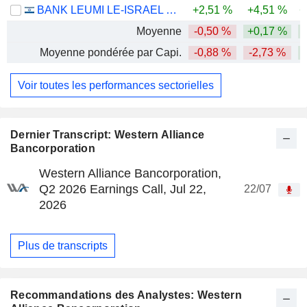
BANK LEUMI LE-ISRAEL B.M.
+2,51 %
+4,51 %
+
Moyenne
-0,50 %
+0,17 %
Moyenne pondérée par Capi.
-0,88 %
-2,73 %
Voir toutes les performances sectorielles
Dernier Transcript: Western Alliance
Bancorporation
Western Alliance Bancorporation,
Q2 2026 Earnings Call, Jul 22,
22/07
2026
Plus de transcripts
Recommandations des Analystes: Western