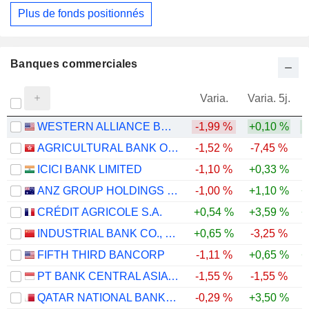
Plus de fonds positionnés
Banques commerciales
Varia.
Varia. 5j.
WESTERN ALLIANCE BANCORPORATION
-1,99 %
+0,10 %
AGRICULTURAL BANK OF CHINA LIMITED
-1,52 %
-7,45 %
ICICI BANK LIMITED
-1,10 %
+0,33 %
ANZ GROUP HOLDINGS LIMITED
-1,00 %
+1,10 %
+
CRÉDIT AGRICOLE S.A.
+0,54 %
+3,59 %
+
INDUSTRIAL BANK CO., LTD.
+0,65 %
-3,25 %
-
FIFTH THIRD BANCORP
-1,11 %
+0,65 %
+
PT BANK CENTRAL ASIA TBK
-1,55 %
-1,55 %
-
QATAR NATIONAL BANK (Q.P.S.C.)
-0,29 %
+3,50 %