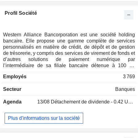
Profil Société
Western Alliance Bancorporation est une société holding
bancaire. Elle propose une gamme complète de services
personnalisés en matière de crédit, de dépôt et de gestion
de trésorerie, y compris des services de virement de fonds et
d’autres solutions de paiement numérique par
l’intermédiaire de sa filiale bancaire détenue à 100 %,
Western Alliance Bank. Elle exerce ses activités par le biais
Employés
3 769
de ses divisions bancaires : Alliance Bank of Arizona, Bank
of Nevada, Bridge Bank, First Independent Bank et Torrey
Secteur
Banques
Pines Bank. La société propose également une gamme de
services financiers spécialisés à une clientèle d'entreprises
Agenda
13/08
Détachement de dividende - 0.42 USD
à travers tout le pays, notamment des services bancaires
hypothécaires par l'intermédiaire d'AmeriHome, des
services de gestion de trésorerie destinés au secteur des
Plus d'informations sur la société
associations de copropriétaires, ainsi que des services de
paiement numérique pour le secteur des recours collectifs.
Elle possède deux filiales non bancaires, à savoir CS