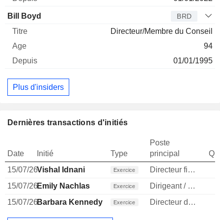
Bill Boyd
BRD
Directeur/Membre du Conseil
94
01/01/1995
Plus d'insiders
Dernières transactions d'initiés
Poste
Date
Initié
Type
principal
Qua
15/07/26
Vishal Idnani
Directeur financier
Exercice
15/07/26
Emily Nachlas
Dirigeant / cadre principal
Exercice
15/07/26
Barbara Kennedy
Directeur des ressources humaines
Exercice