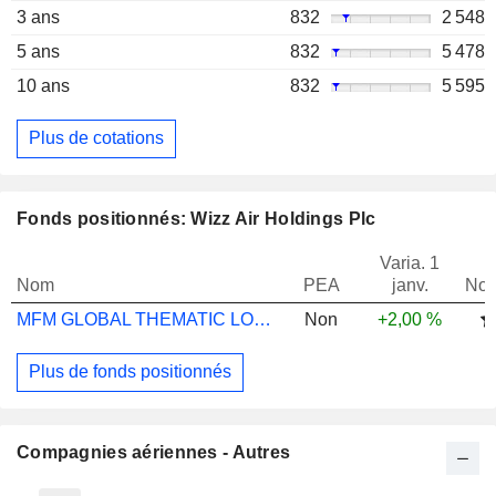
3 ans
832
2 548
5 ans
832
5 478
10 ans
832
5 595
Plus de cotations
Fonds positionnés: Wizz Air Holdings Plc
Varia. 1
Nom
PEA
janv.
Not
MFM GLOBAL THEMATIC LONG/SHORT I USD
Non
+2,00 %
Plus de fonds positionnés
Compagnies aériennes - Autres