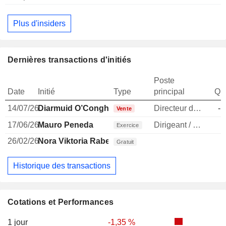
Plus d'insiders
Dernières transactions d'initiés
Poste
Date
Initié
Type
principal
Qua
14/07/26
Diarmuid O’Conghaile
Directeur des operations
-1
Vente
17/06/26
Mauro Peneda
Dirigeant / cadre principal
Exercice
26/02/26
Nora Viktoria Rabe
1
Gratuit
Historique des transactions
Cotations et Performances
1 jour
-1,35 %