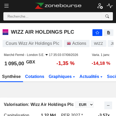
WIZZ AIR HOLDINGS PLC
1 095,00
p
-1,35 %
WIZZ AIR HOLDINGS PLC
Cours Wizz Air Holdings Plc
Actions
WIZZ
JE
Marché Fermé -
London S.E.
17:35:03 07/08/2026
Varia. 1 janv.
GBX
-1,35 %
1 095,00
-14,18 %
Synthèse
Cotations
Graphiques
Actualités
Soci
Valorisation: Wizz Air Holdings Plc
Capitalisation
1,32 Md
PER 2027 *
-3,57x