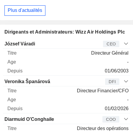
Plus d'actualités
Dirigeants et Administrateurs: Wizz Air Holdings Plc
Dirigeant
Titre
Age
Depuis
József Váradi
CEO
Directeur Général
-
01/06/2003
Veronika Španárová
DFI
Directeur Financier/CFO
-
01/02/2026
Diarmuid O’Conghaile
COO
Directeur des opérations