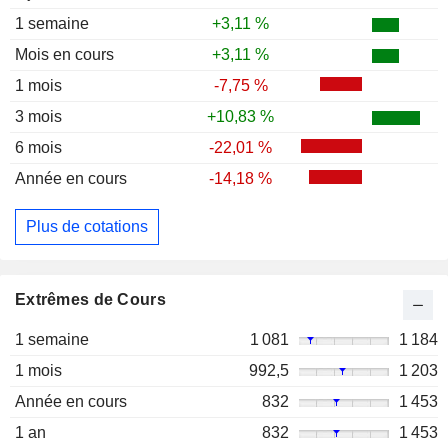
1 semaine
+3,11 %
Mois en cours
+3,11 %
1 mois
-7,75 %
3 mois
+10,83 %
6 mois
-22,01 %
Année en cours
-14,18 %
Plus de cotations
Extrêmes de Cours
1 semaine
1 081
1 184
1 mois
992,5
1 203
Année en cours
832
1 453
1 an
832
1 453