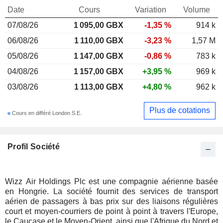
Date
Cours
Variation
Volume
07/08/26
1 095,00 GBX
-1,35 %
914 k
06/08/26
1 110,00 GBX
-3,23 %
1,57 M
05/08/26
1 147,00 GBX
-0,86 %
783 k
04/08/26
1 157,00 GBX
+3,95 %
969 k
03/08/26
1 113,00 GBX
+4,80 %
962 k
Plus de cotations
Cours en différé London S.E.
Profil Société
Wizz Air Holdings Plc est une compagnie aérienne basée
en Hongrie. La société fournit des services de transport
aérien de passagers à bas prix sur des liaisons régulières
court et moyen-courriers de point à point à travers l'Europe,
le Caucase et le Moyen-Orient, ainsi que l'Afrique du Nord et