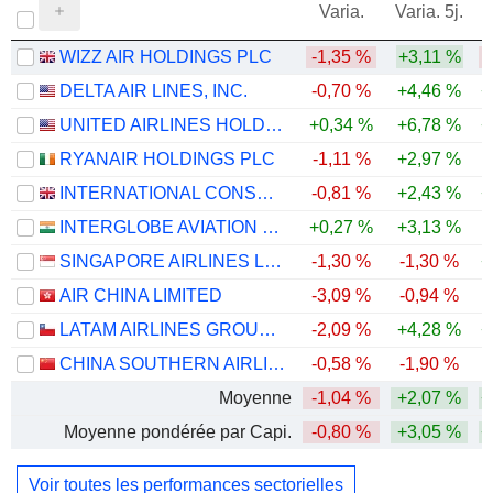
Varia.
Varia. 5j.
WIZZ AIR HOLDINGS PLC
-1,35 %
+3,11 %
-
DELTA AIR LINES, INC.
-0,70 %
+4,46 %
+
UNITED AIRLINES HOLDINGS, INC.
+0,34 %
+6,78 %
+
RYANAIR HOLDINGS PLC
-1,11 %
+2,97 %
INTERNATIONAL CONSOLIDATED AIRLINES GROUP, S.A.
-0,81 %
+2,43 %
+
INTERGLOBE AVIATION LIMITED
+0,27 %
+3,13 %
SINGAPORE AIRLINES LIMITED
-1,30 %
-1,30 %
+
AIR CHINA LIMITED
-3,09 %
-0,94 %
-
LATAM AIRLINES GROUP S.A.
-2,09 %
+4,28 %
+
CHINA SOUTHERN AIRLINES COMPANY LIMITED
-0,58 %
-1,90 %
-
Moyenne
-1,04 %
+2,07 %
+
Moyenne pondérée par Capi.
-0,80 %
+3,05 %
+
Voir toutes les performances sectorielles