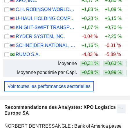
XPO, INC.
+3,17 %
+0,80 %
+
C.H. ROBINSON WORLDWIDE, INC.
+1,83 %
+1,09 %
+
U-HAUL HOLDING COMPANY
+0,23 %
+6,15 %
+
KNIGHT-SWIFT TRANSPORTATION HOLDINGS INC.
+1,07 %
+0,70 %
+
RYDER SYSTEM, INC.
-0,04 %
+2,25 %
+
SCHNEIDER NATIONAL, INC.
+1,16 %
-0,31 %
+
RUMO S.A.
-4,83 %
-5,89 %
-
Moyenne
+0,31 %
+0,63 %
+
Moyenne pondérée par Capi.
+0,59 %
+0,99 %
+
Voir toutes les performances sectorielles
Recommandations des Analystes: XPO Logistics
Europe SA
NORBERT DENTRESSANGLE : Bank of America passe