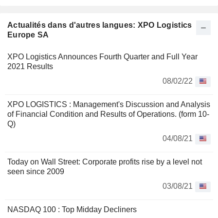
dispose d'un parc de 7 335 camions. La répartition
géographique du CA est la suivante : France (26,5%),
Royaume Uni (31%), Espagne (12,6%), Etats-Unis (9,7%) et
Actualités dans d'autres langues: XPO Logistics
autres (20,2%).
Europe SA
XPO Logistics Announces Fourth Quarter and Full Year
2021 Results
08/02/22
XPO LOGISTICS : Management's Discussion and Analysis
of Financial Condition and Results of Operations. (form 10-
Q)
04/08/21
Today on Wall Street: Corporate profits rise by a level not
seen since 2009
03/08/21
NASDAQ 100 : Top Midday Decliners