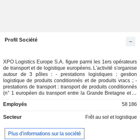
Profil Société
XPO Logistics Europe S.A. figure parmi les 1ers opérateurs
de transport et de logistique européens. L'activité s'organise
autour de 3 pôles : - prestations logistiques : gestion
logistique de produits conditionnés et de produits vracs ; -
prestations de transport : transport de produits conditionnés
(n° 1 européen du transport entre la Grande Bretagne et le
continent européen et n° 1 français du transport de produits
Employés
58 186
volumineux), de produits vracs (essentiellement produits
pulvérulents, produits liquides chimiques et alimentaires,
Secteur
Frêt au sol et logistique
hydrocarbures, produits vracs en benne) et de produits sous
température dirigée (n° 1 européen de l'acheminement de
fruits et légumes primeurs en Europe) ; - prestations de
Plus d'informations sur la société
commission de transport international. A fin 2020, le groupe