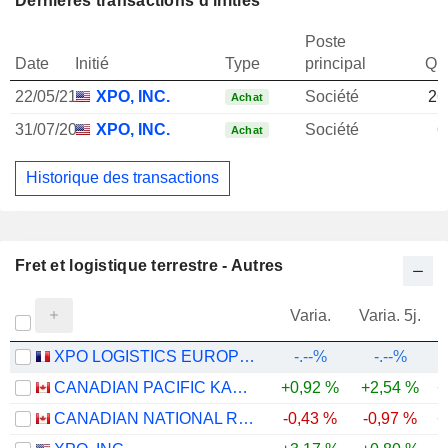
Dernières transactions d'initiés
Poste
Date
Initié
Type
principal
Qua
22/05/21
XPO, INC.
Société
26
Achat
31/07/20
XPO, INC.
Société
6
Achat
Historique des transactions
Fret et logistique terrestre - Autres
Varia.
Varia. 5j.
XPO LOGISTICS EUROPE SA
-.--%
-.--%
CANADIAN PACIFIC KANSAS CITY LIMITED
+0,92 %
+2,54 %
+
CANADIAN NATIONAL RAILWAY COMPANY
-0,43 %
-0,97 %
+