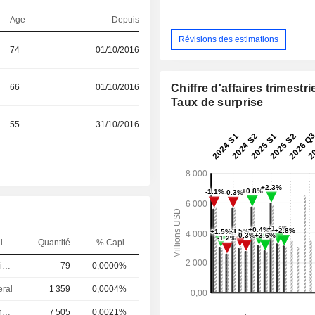
Age
Depuis
Révisions des estimations
74
01/10/2016
66
01/10/2016
Chiffre d'affaires trimestrie
Taux de surprise
55
31/10/2016
l
Quantité
% Capi.
Directeur juridique
79
0,0000%
eral
1 359
0,0004%
Directeur financier
7 505
0,0021%