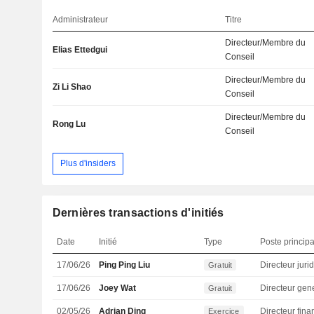
Administrateur
Titre
Directeur/Membre du
Elias Ettedgui
Conseil
Directeur/Membre du
Zi Li Shao
Conseil
Directeur/Membre du
Rong Lu
Conseil
Plus d'insiders
Dernières transactions d'initiés
Date
Initié
Type
Poste principa
17/06/26
Ping Ping Liu
Gratuit
17/06/26
Joey Wat
Directeur gen
Gratuit
02/05/26
Adrian Ding
Exercice