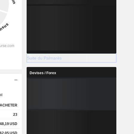
Suite du Palmarès
Devises / Forex
s
at
ACHETER
23
48,19
USD
62,05
USD