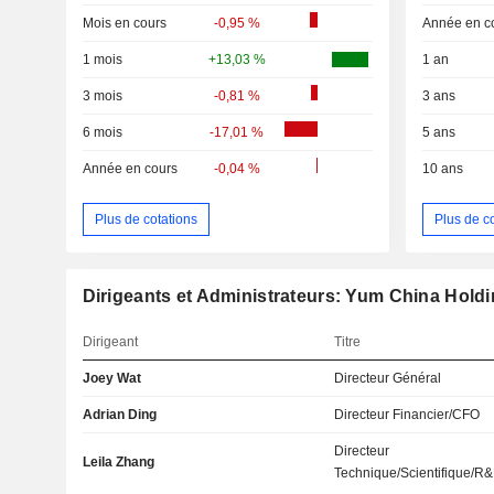
Mois en cours
-0,95 %
Année en c
1 mois
+13,03 %
1 an
3 mois
-0,81 %
3 ans
6 mois
-17,01 %
5 ans
Année en cours
-0,04 %
10 ans
Plus de cotations
Plus de c
Dirigeants et Administrateurs: Yum China Holdin
Dirigeant
Titre
Joey Wat
Directeur Général
Adrian Ding
Directeur Financier/CFO
Directeur
Leila Zhang
Technique/Scientifique/R