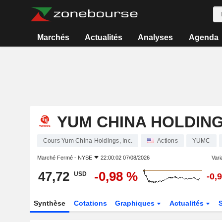
Marchés
Actualités
Analyses
Agenda
YUM CHINA HOLDINGS
Cours Yum China Holdings, Inc.
Actions
YUMC
Marché Fermé -
NYSE
22:00:02 07/08/2026
Varia
47,72
-0,98 %
USD
-0,
Synthèse
Cotations
Graphiques
Actualités