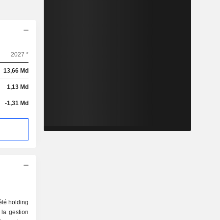
2027 *
13,66 Md
1,13 Md
-1,31 Md
été holding
 la gestion