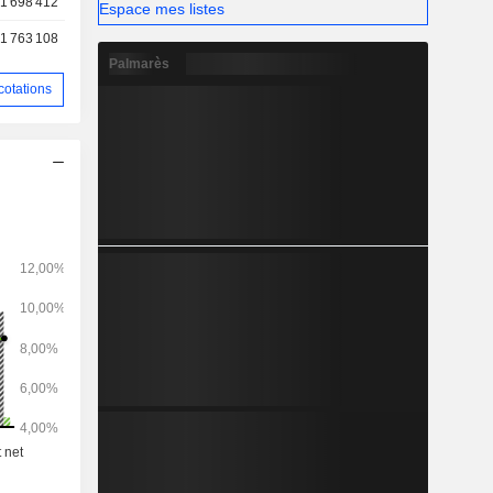
1 698 412
Espace mes listes
1 763 108
Palmarès
cotations