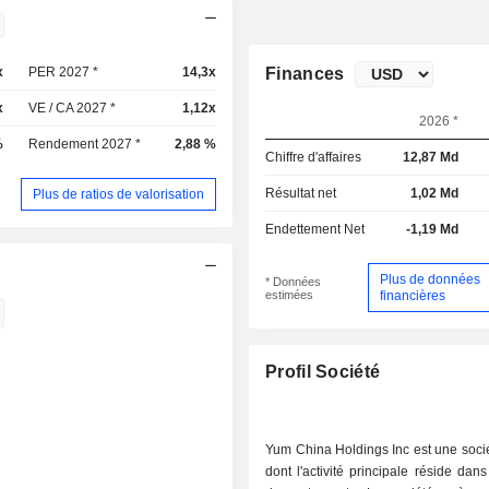
x
PER 2027 *
14,3x
Finances
x
VE / CA 2027 *
1,12x
2026 *
%
Rendement 2027 *
2,88 %
Chiffre d'affaires
12,87 Md
Résultat net
1,02 Md
Plus de ratios de valorisation
Endettement Net
-1,19 Md
Plus de données
* Données
estimées
financières
Profil Société
Yum China Holdings Inc est une soci
dont l'activité principale réside dans