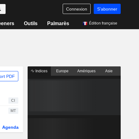
Connexion
S'abonner
eeners
Outils
Palmarès
Édition française
Indices
Europe
Amériques
Asie
ort PDF
CI
MT
Agenda
Secteur
Dérivés
Fonds et ETFs