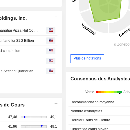
ldings, Inc.
Yum China Holdings, Inc. completed the acquisition of Shanghai Pizza Hut Co., Ltd. from Yum! Brands, Inc..
land for $1.2 Billion
st completion
Plus de notations
Yum China Holdings, Inc. Reports Earnings Results for the Second Quarter and Six Months Ended June 30, 2026
Consensus des Analyste
Vente
Ach
Recommandation moyenne
s de Cours
Nombre d'Analystes
47,46
49,1
Dernier Cours de Cloture
41,96
49,1
Objectif de cours Moyen