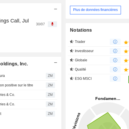
Plus de données financières
ngs Call, Jul
30/07
Notations
Trader
Investisseur
Globale
ldings, Inc.
Qualité
ura
ZM
ESG MSCI
positive sur le titre
ZM
ies & Co.
ZM
ies & Co.
ZM
t
ZM