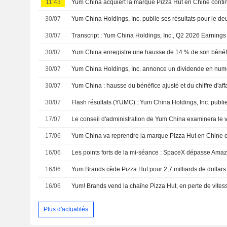
11:43
30/07
30/07
Transcript : Yum China Holdings, Inc., Q2 2026 Earnings 
30/07
30/07
30/07
30/07
17/07
17/06
Yum China va reprendre la marque Pizza Hut en Chine c
16/06
16/06
Yum Brands cède Pizza Hut pour 2,7 milliards de dollars
16/06
Yum! Brands vend la chaîne Pizza Hut, en perte de vites
Plus d'actualités