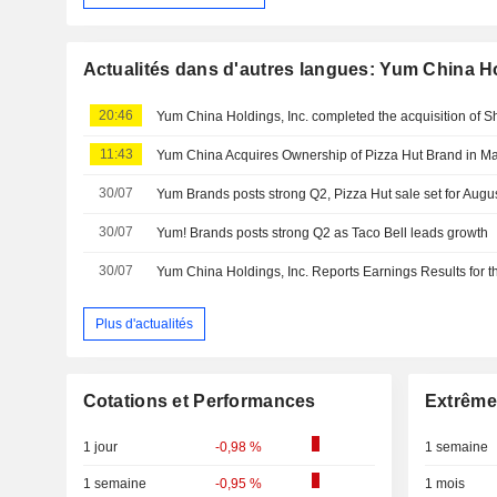
Actualités dans d'autres langues: Yum China Ho
20:46
11:43
Yum China Acquires Ownership of Pizza Hut Brand in Main
30/07
Yum Brands posts strong Q2, Pizza Hut sale set for Augu
30/07
Yum! Brands posts strong Q2 as Taco Bell leads growth
30/07
Plus d'actualités
Cotations et Performances
Extrême
1 jour
-0,98 %
1 semaine
1 semaine
-0,95 %
1 mois