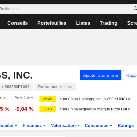
Conseils
Portefeuilles
Listes
Trading
Scr
, INC.
Ajouter à une liste
Rapp
US98850P1093
Restaurants et bars
. 5j.
Varia. 1 janv.
20:46
Yum China Holdings, Inc. (NYSE:YUMC) a finalisé l'acquisition de Shanghai Pizza Hut Co., Ltd. auprès de Yum! Brands, Inc. (NYSE:YUM).
95 %
-0,04 %
11:43
Yum China acquiert la marque Pizza Hut en Chine continentale pour 1,2 milliard de dollars
Société
Finances
Valorisation
Consensus
Ratings