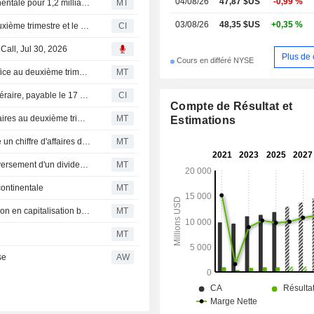
04/08/26
47,87 $US
-0,99 %
Yum China acquiert la marque Pizza Hut en Chine continentale pour 1,2 milliard de dollars
MT
03/08/26
48,35 $US
+0,35 %
Yum China Holdings, Inc. publie ses résultats pour le deuxième trimestre et le premier semestre clos le 30 juin 2026
CI
Call, Jul 30, 2026
Plus de 
Cours en différé NYSE
Yum China enregistre une hausse de 14 % de son bénéfice au deuxième trimestre
MT
Yum China Holdings, Inc. annonce un dividende en numéraire, payable le 17 septembre 2026
CI
Compte de Résultat et
Yum China : hausse du bénéfice ajusté et du chiffre d'affaires au deuxième trimestre
MT
Estimations
Flash résultats (YUMC) : Yum China Holdings, Inc. publie un chiffre d'affaires de 3,14 milliards de dollars au deuxième trimestre, contre 3,05 milliards de dollars attendus par le consensus FactSet
MT
Le conseil d'administration de Yum China examinera le versement d'un dividende trimestriel vers le 30 juillet
MT
ontinentale
MT
Les points forts de la mi-séance : SpaceX dépasse Amazon en capitalisation boursière ; Yum! Brands cède Pizza Hut pour 2,7 milliards de dollars
MT
MT
se
AW