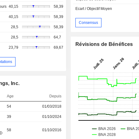
ours
40,15
58,39
Ecart / Objectif Moyen
40,15
58,39
Consensus
28,5
58,39
28,5
64,7
Révisions de Bénéfices
23,79
69,67
otations
gs, Inc.
Age
Depuis
54
01/03/2018
39
01/10/2024
58
01/10/2016
&D