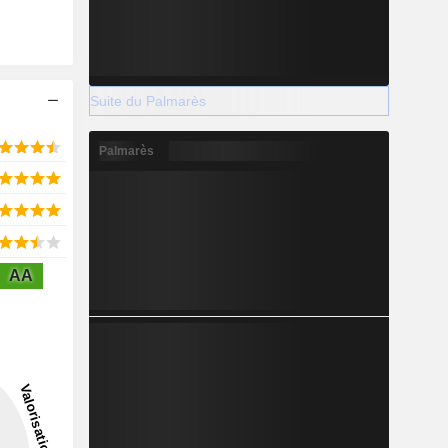
Suite du Palmarès
Palmarès
AA