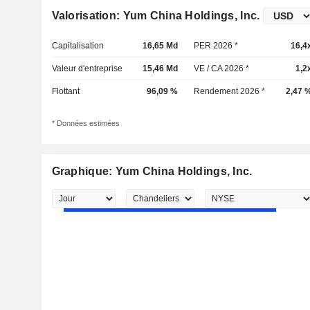
Valorisation: Yum China Holdings, Inc.
Capitalisation
16,65 Md
PER 2026 *
16,4
Valeur d'entreprise
15,46 Md
VE / CA 2026 *
1,2
Flottant
96,09 %
Rendement 2026 *
2,47 
* Données estimées
Graphique: Yum China Holdings, Inc.