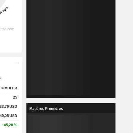
s
at
CUMULER
25
33,76
USD
Matières Premières
49,05
USD
+45,28 %