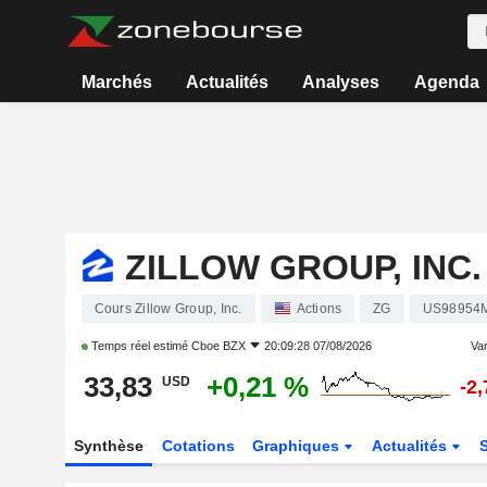
Marchés
Actualités
Analyses
Agenda
ZILLOW GROUP, INC.
Cours Zillow Group, Inc.
Actions
ZG
US98954
Temps réel estimé
Cboe BZX
20:09:28 07/08/2026
Var
33,83
+0,21 %
USD
-2
Synthèse
Cotations
Graphiques
Actualités