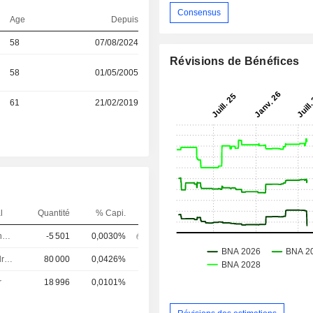
Consensus
Age
Depuis
58
07/08/2024
Révisions de Bénéfices
58
01/05/2005
61
21/02/2019
l
Quantité
% Capi.
Directeur financier
-5 501
0,0030%
Dirigeant / cadre principal
80 000
0,0426%
r
18 996
0,0101%