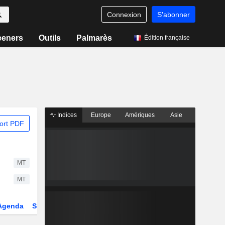
Connexion
S'abonner
eeners
Outils
Palmarès
Édition française
Indices
Europe
Amériques
Asie
ort PDF
MT
MT
Agenda
Secteur
Dérivés
Fonds et ETFs