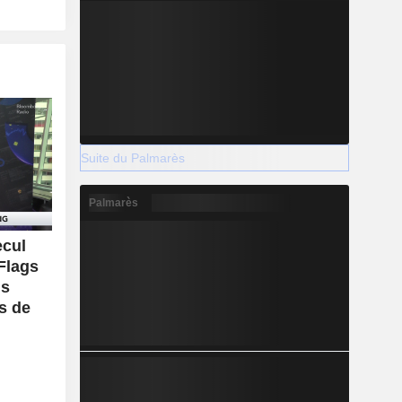
Suite du Palmarès
Palmarès
ecul
Flags
us
s de