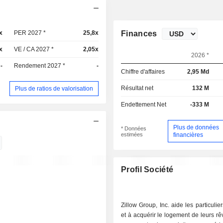
x
PER 2027 *
25,8x
Finances
x
VE / CA 2027 *
2,05x
2026 *
-
Rendement 2027 *
-
Chiffre d'affaires
2,95 Md
Résultat net
132 M
Plus de ratios de valorisation
Endettement Net
-333 M
Plus de données
* Données
estimées
financières
Profil Société
Zillow Group, Inc. aide les particulie
et à acquérir le logement de leurs rê