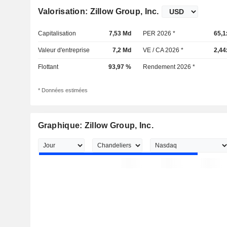
Valorisation: Zillow Group, Inc.
Capitalisation
7,53 Md
PER 2026 *
65,1
Valeur d'entreprise
7,2 Md
VE / CA 2026 *
2,44
Flottant
93,97 %
Rendement 2026 *
* Données estimées
Graphique: Zillow Group, Inc.