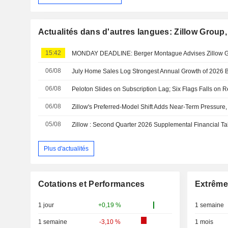
Actualités dans d'autres langues: Zillow Group, 
15:42
06/08
06/08
06/08
Zillow's Preferred-Model Shift Adds Near-Term Pressur
05/08
Zillow : Second Quarter 2026 Supplemental Financial Ta
Plus d'actualités
Cotations et Performances
Extrême
1 jour
+0,19 %
1 semaine
1 semaine
-3,10 %
1 mois