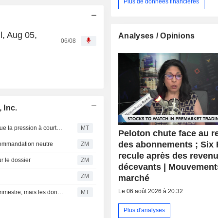
Plus de données financières
l, Aug 05,
Analyses / Opinions
06/08
 Inc.
Le virage de Zillow vers son modèle " Preferred » accentue la pression à court terme, selon RBC
MT
Peloton chute face au r
des abonnements ; Six 
commandation neutre
ZM
recule après des reven
r le dossier
ZM
décevants | Mouvement
ZM
marché
Le 06 août 2026 à 20:32
Zillow devrait publier de " bons » résultats au deuxième trimestre, mais les données du secteur pointent vers une décélération au troisième trimestre, selon RBC
MT
Plus d'analyses