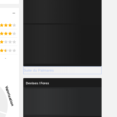
-
Suite du Palmarès
Devises / Forex