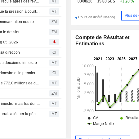
Peloton chute face au recul des abonnements ; Six Flags recule après des revenus décevants | Mouvements de marché
MT
03/08/26
35,80 $US
+3,20 %
d’immeubles collectifs une gamme
produits publicitaires.
Le virage de Zillow vers son modèle " Preferred » accentue la pression à court terme, selon RBC
MT
Plus de 
Cours en différé Nasdaq
commandation neutre
ZM
r le dossier
ZM
Compte de Résultat et
ug 05, 2026
Estimations
sa direction
CI
s au deuxième trimestre
MT
Zillow Group, Inc. publie ses résultats pour le deuxième trimestre et le premier semestre clos le 30 juin 2026
CI
Flash résultats : Zillow Group publie un chiffre d'affaires de 772,0 millions de dollars au deuxième trimestre, contre 758,1 millions de dollars attendus par le consensus FactSet
MT
ZM
Zillow devrait publier de " bons » résultats au deuxième trimestre, mais les données du secteur pointent vers une décélération au troisième trimestre, selon RBC
MT
La construction de logements sur des terrains vacants pourrait atténuer la pénurie immobilière aux États-Unis, selon Zillow
MT