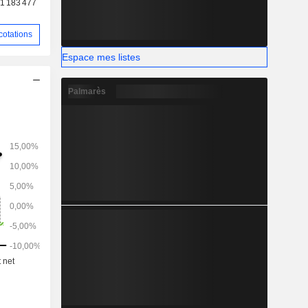
1 183 477
 variée de
cotations
Espace mes listes
Palmarès