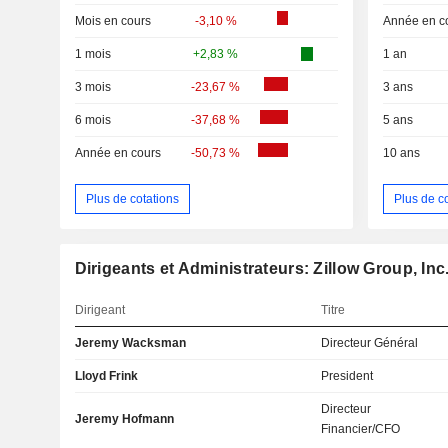
Mois en cours
-3,10 %
Année en c
1 mois
+2,83 %
1 an
3 mois
-23,67 %
3 ans
6 mois
-37,68 %
5 ans
Année en cours
-50,73 %
10 ans
Plus de cotations
Plus de c
Dirigeants et Administrateurs: Zillow Group, Inc
Dirigeant
Titre
Jeremy Wacksman
Directeur Général
Lloyd Frink
President
Directeur
Jeremy Hofmann
Financier/CFO