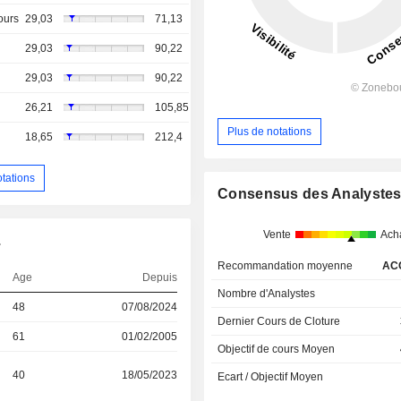
ours
29,03
71,13
29,03
90,22
29,03
90,22
26,21
105,85
Plus de notations
18,65
212,4
otations
Consensus des Analyste
Vente
Ach
.
Recommandation moyenne
AC
Age
Depuis
Nombre d'Analystes
48
07/08/2024
Dernier Cours de Cloture
61
01/02/2005
Objectif de cours Moyen
40
18/05/2023
Ecart / Objectif Moyen