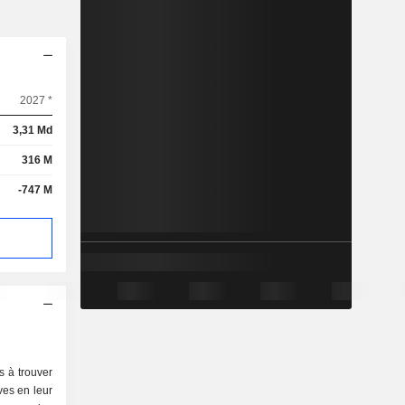
2027 *
3,31 Md
316 M
-747 M
rs à trouver
ves en leur