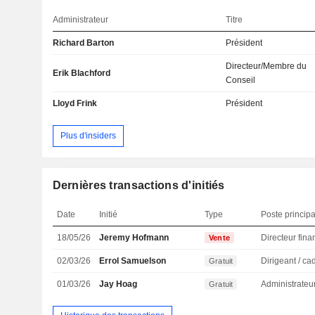
Administrateur
Titre
Richard Barton
Président
Directeur/Membre du
Erik Blachford
Conseil
Lloyd Frink
Président
Plus d'insiders
Dernières transactions d'initiés
Date
Initié
Type
Poste principa
18/05/26
Jeremy Hofmann
Vente
02/03/26
Errol Samuelson
Gratuit
01/03/26
Jay Hoag
Administrateu
Gratuit