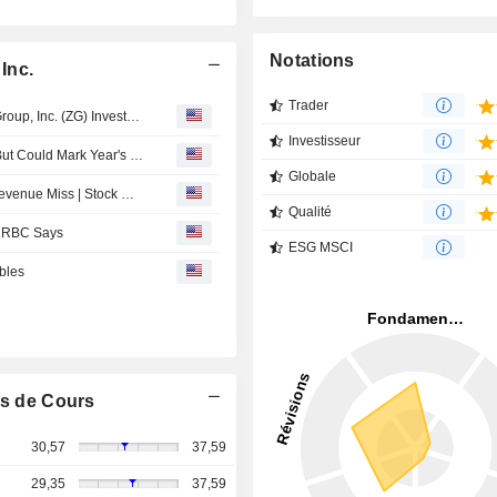
Notations
Inc.
Trader
MONDAY DEADLINE: Berger Montague Advises Zillow Group, Inc. (ZG) Investors to Inquire About a Securities Fraud Class Action by August 10, 2026
Investisseur
July Home Sales Log Strongest Annual Growth of 2026 But Could Mark Year's Peak, Zillow Says
Globale
Peloton Slides on Subscription Lag; Six Flags Falls on Revenue Miss | Stock Movers
Qualité
e, RBC Says
ESG MSCI
bles
s de Cours
30,57
37,59
29,35
37,59