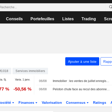
Conseils
Portefeuilles
Listes
Trading
Scr
Ajouter à une liste
Rapp
M1018
Services immobiliers
ia. 5j.
Varia. 1 janv.
06/08
Immobilier : les ventes de juillet enregistrent leur plus forte croissance annuelle de 2026, mais pourraient marquer le pic de l'année selon Zillow
,77 %
-50,56 %
06/08
Peloton chute face au recul des abonnements ; Six Flags recule après des revenus décevants | Mouvements de marché
Société
Finances
Valorisation
Consensus
Ratings