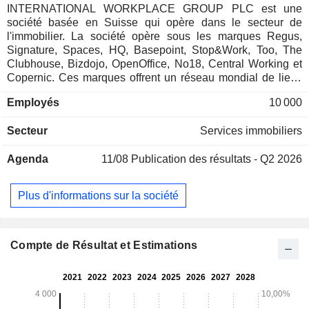
INTERNATIONAL WORKPLACE GROUP PLC est une
société basée en Suisse qui opère dans le secteur de
l'immobilier. La société opère sous les marques Regus,
Signature, Spaces, HQ, Basepoint, Stop&Work, Too, The
Clubhouse, Bizdojo, OpenOffice, No18, Central Working et
Copernic. Ces marques offrent un réseau mondial de lieux
de travail pour différents types d'entreprises, des travailleurs
Employés
10 000
à domicile aux sociétés. La société se concentre non
seulement sur des sites uniques, mais aussi sur des
Secteur
Services immobiliers
réseaux nationaux intégrés, et fournit également des
services de vente, de gestion et d'abonnement, des bureaux
Agenda
11/08
Publication des résultats - Q2 2026
virtuels, des salles de réunion, des espaces de coworking et
des services de récupération des lieux de travail.
L'entreprise, avec les marques qu'elle possède, est présente
Plus d'informations sur la société
dans le monde entier.
Compte de Résultat et Estimations