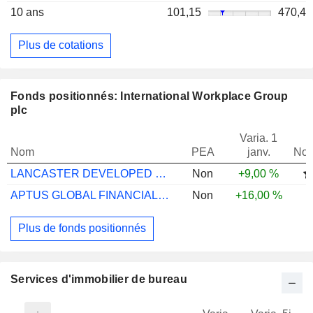
10 ans
101,15
470,4
Plus de cotations
Fonds positionnés: International Workplace Group
plc
Varia. 1
Nom
PEA
janv.
Not
LANCASTER DEVELOPED MARKETS I EUR
Non
+9,00 %
APTUS GLOBAL FINANCIALS A GBP ACC
Non
+16,00 %
Plus de fonds positionnés
Services d'immobilier de bureau