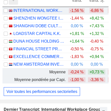
Varia.
Varia. 5j.
INTERNATIONAL WORKPLACE GROUP PLC
-1,56 %
-6,86 %
-
SHENZHEN WONGTEE INTERNATIONAL ENTERPRISE CO., LTD.
-1,44 %
+8,42 %
-
SHANGHAI DOBE CULTURAL & CREATIVE INDUSTRY DEVELOPMENT (GROUP)CO. LTD.
0,00 %
+7,43 %
-
LOADSTAR CAPITAL K.K.
+1,81 %
+1,32 %
DUNA HOUSE HOLDING NYRT.
+1,64 %
-0,40 %
FINANCIAL STREET PROPERTY CO., LIMITED
-0,50 %
-0,75 %
-
EXCELLENCE COMMERCIAL PROPERTY & FACILITIES MANAGEMENT GROUP LIMITED
-1,83 %
+0,94 %
-
NEW AMSTERDAM INVEST N.V.
0,00 %
0,00 %
Moyenne
-0,24 %
+0,73 %
-
Moyenne pondérée par Capi.
-1,00 %
-3,36 %
-
Voir toutes les performances sectorielles
Dernier Transcript: International Workplace Group