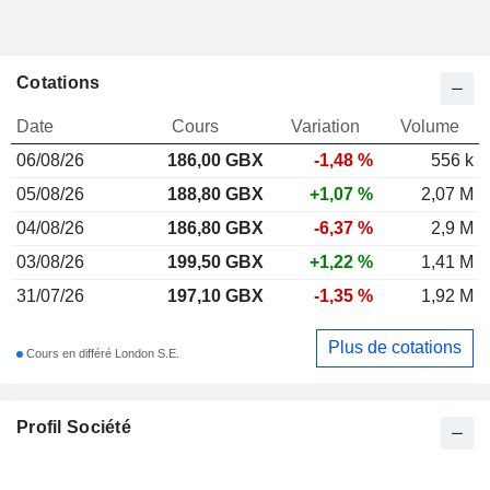
Cotations
Date
Cours
Variation
Volume
06/08/26
186,00
GBX
-1,48 %
556 k
05/08/26
188,80 GBX
+1,07 %
2,07 M
04/08/26
186,80 GBX
-6,37 %
2,9 M
03/08/26
199,50 GBX
+1,22 %
1,41 M
31/07/26
197,10 GBX
-1,35 %
1,92 M
Plus de cotations
Cours en différé London S.E.
Profil Société