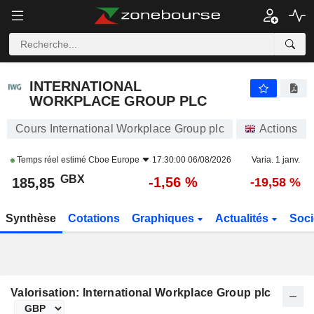
INTERNATIONAL WORKPLACE GROUP PLC
185,85
p
-1,56 %
INTERNATIONAL
WORKPLACE GROUP PLC
Cours International Workplace Group plc
Actions
Temps réel estimé
Cboe Europe
17:30:00 06/08/2026
Varia. 1 janv.
GBX
-1,56 %
185,85
-19,58 %
Synthèse
Cotations
Graphiques
Actualités
Soci
Valorisation: International Workplace Group plc