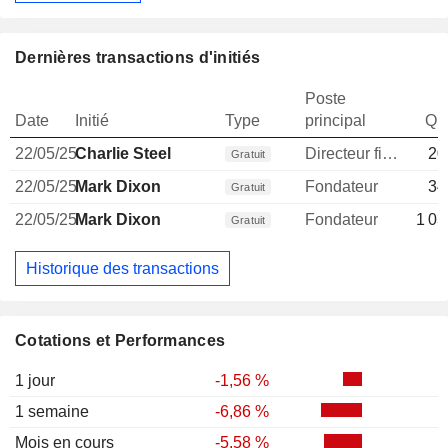
Dernières transactions d'initiés
Poste
Date
Initié
Type
principal
Qua
22/05/25
Charlie Steel
Directeur financier
20
Gratuit
22/05/25
Mark Dixon
Fondateur
34
Gratuit
22/05/25
Mark Dixon
Fondateur
1 03
Gratuit
Historique des transactions
Cotations et Performances
1 jour
-1,56 %
1 semaine
-6,86 %
Mois en cours
-5,58 %