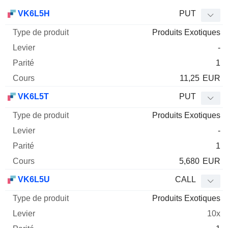
Type
VK6L5H
PUT
de
Produits Exotiques
Mnemo
Type
produit
Levier
Parité
Cours
-
1
11,25
EUR
VK6L5T
PUT
Produits Exotiques
-
1
5,680
EUR
VK6L5U
CALL
Produits Exotiques
10x