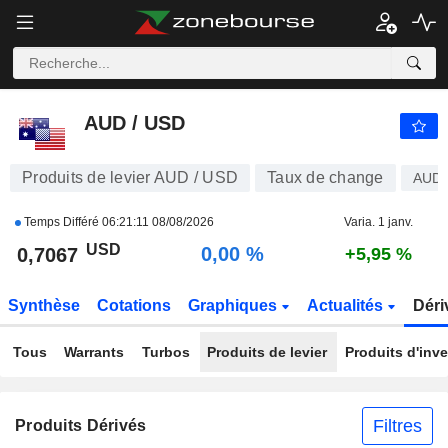
AUD / USD
0,7067
$
0,00 %
AUD / USD
Produits de levier AUD / USD
Taux de change
AUD
Temps Différé
06:21:11 08/08/2026
Varia. 1 janv.
USD
0,00 %
0,7067
+5,95 %
Synthèse
Cotations
Graphiques
Actualités
Déri
Tous
Warrants
Turbos
Produits de levier
Produits d'inv
Filtres
Produits Dérivés