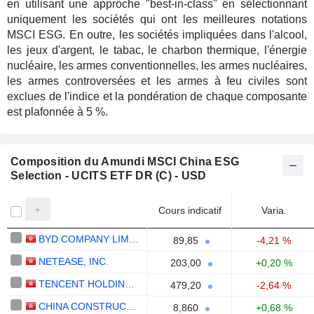
en utilisant une approche "best-in-class" en sélectionnant
uniquement les sociétés qui ont les meilleures notations
MSCI ESG. En outre, les sociétés impliquées dans l'alcool,
les jeux d'argent, le tabac, le charbon thermique, l'énergie
nucléaire, les armes conventionnelles, les armes nucléaires,
les armes controversées et les armes à feu civiles sont
exclues de l'indice et la pondération de chaque composante
est plafonnée à 5 %.
Composition du Amundi MSCI China ESG
Selection - UCITS ETF DR (C) - USD
Cours indicatif
Varia.
BYD COMPANY LIMITED
89,85
-4,21 %
NETEASE, INC.
203,00
+0,20 %
TENCENT HOLDINGS LIMITED
479,20
-2,64 %
CHINA CONSTRUCTION BANK CORPORATION
8,860
+0,68 %