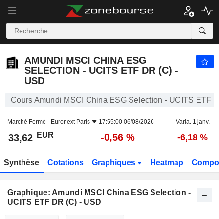
AMUNDI MSCI CHINA ESG SELECTION - UCITS ETF DR (C) - USD
33,62
€
-0,56 %
AMUNDI MSCI CHINA ESG
SELECTION - UCITS ETF DR (C) -
USD
Cours Amundi MSCI China ESG Selection - UCITS ETF D
Marché Fermé -
Euronext Paris
17:55:00 06/08/2026
Varia. 1 janv.
EUR
-0,56 %
33,62
-6,18 %
Synthèse
Cotations
Graphiques
Heatmap
Compos
Graphique: Amundi MSCI China ESG Selection -
UCITS ETF DR (C) - USD