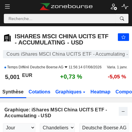
ISHARES MSCI CHINA UCITS ETF - ACCUMULATING - USD
5,001
€
+0,73 %
ISHARES MSCI CHINA UCITS ETF
- ACCUMULATING - USD
Cours iShares MSCI China UCITS ETF - Accumulating -
Temps Différé
Deutsche Boerse AG
11:56:14 07/08/2026
Varia. 1 janv.
EUR
+0,73 %
5,001
-5,05 %
Synthèse
Cotations
Graphiques
Heatmap
Compos
Graphique: iShares MSCI China UCITS ETF -
Accumulating - USD