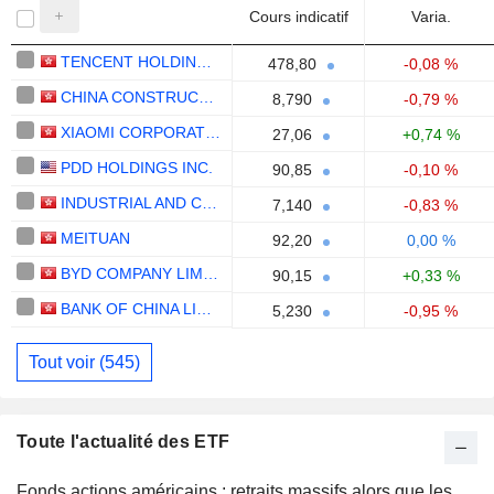
Cours indicatif
Varia.
TENCENT HOLDINGS LIMITED
478,80
-0,08 %
CHINA CONSTRUCTION BANK CORPORATION
8,790
-0,79 %
XIAOMI CORPORATION
27,06
+0,74 %
PDD HOLDINGS INC.
90,85
-0,10 %
INDUSTRIAL AND COMMERCIAL BANK OF CHINA LIMITED
7,140
-0,83 %
MEITUAN
92,20
0,00 %
BYD COMPANY LIMITED
90,15
+0,33 %
BANK OF CHINA LIMITED
5,230
-0,95 %
Tout voir (545)
Toute l'actualité des ETF
Fonds actions américains : retraits massifs alors que les