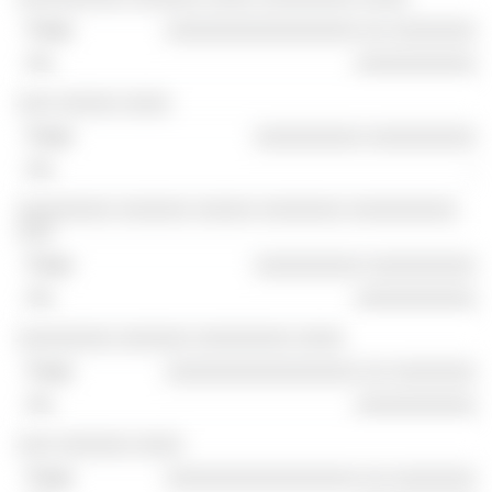
░░░░░░░░░░░░░░░░ ░░ ░░░░░░░
░░░░░░░░░░
░░░ ░░░░░ ░░░░
░░░░░░░░░ ░░░░░░░░░
-
░░░░░░░░ ░░░░░░ ░░░░░ ░░░░░░░ ░░░░░░░░░
░░░
░░░░░░░░░ ░░░░░░░░░
░░░░░░░░░░
░░░░░░░░ ░░░░░░ ░░░░░░░░ ░░░░
░░░░░░░░░░░░░░░░ ░░ ░░░░░░░
░░░░░░░░░░
░░░ ░░░░░░ ░░░░
░░░░░░░░░░░░░░░░ ░░ ░░░░░░░