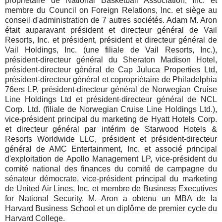
propriétaire de National Basketball Association, Inc. et
membre du Council on Foreign Relations, Inc. et siège au
conseil d'administration de 7 autres sociétés. Adam M. Aron
était auparavant président et directeur général de Vail
Resorts, Inc. et président, président et directeur général de
Vail Holdings, Inc. (une filiale de Vail Resorts, Inc.),
président-directeur général du Sheraton Madison Hotel,
président-directeur général de Cap Juluca Properties Ltd,
président-directeur général et copropriétaire de Philadelphia
76ers LP, président-directeur général de Norwegian Cruise
Line Holdings Ltd et président-directeur général de NCL
Corp. Ltd. (filiale de Norwegian Cruise Line Holdings Ltd.),
vice-président principal du marketing de Hyatt Hotels Corp.
et directeur général par intérim de Starwood Hotels &
Resorts Worldwide LLC, président et président-directeur
général de AMC Entertainment, Inc. et associé principal
d'exploitation de Apollo Management LP, vice-président du
comité national des finances du comité de campagne du
sénateur démocrate, vice-président principal du marketing
de United Air Lines, Inc. et membre de Business Executives
for National Security. M. Aron a obtenu un MBA de la
Harvard Business School et un diplôme de premier cycle du
Harvard College.