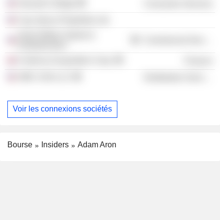
Harvard College
Consumer Services
Cap Jaluca Properties Ltd.
Harris Blitzer Sports &
Commercial Services
Entertainment
Centricus Acquisition Corp.
Finance
AMC-USA LLC
Distribution Services
Voir les connexions sociétés
Bourse
Insiders
Adam Aron