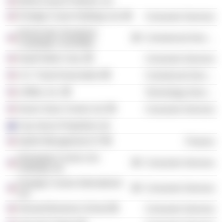
World Leisure Partners, Inc.
Prestige Cruise Holdings Ltd.
Consumer Services
Democratic Senatorial
Commercial Services
Campaign Committee
Hyatt Hotels Corp.
Consumer Services
U.S. Travel Association
Commercial Services
e-Miles, Inc.
Technology Services
Seven Seas Cruises Ltd.
Consumer Services
Cap Juluca Properties Ltd.
Apollo Management LP
Finance
Norwegian Cruise Line
Consumer Services
Holdings Ltd.
Prestige Cruises International
Consumer Services
Ltd.
Harvard Business School
Consumer Services