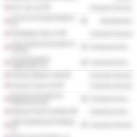
NCL Corp. Ltd.
Consumer Services
Council on Foreign Relations,
Miscellaneous
Inc.
Philadelphia 76ers LP
Consumer Services
Travel Industry Association of
Commercial Services
America
Young Presidents'
Commercial Services
Organization, Inc.
Sheraton Madison Hotel
Consumer Services
Oceania Cruises Ltd.
Consumer Services
Business Executives for
Commercial Services
National Security
National Forest Foundation
Commercial Services
AMC Entertainment Holdings,
Consumer Services
Inc.