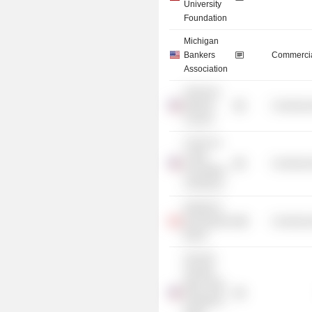
University
Foundation
Michigan
Bankers
Commercia
Association
American
Bankers
Commercia
Council
Crohn's &
Colitis
Commercia
Foundation
of America
Workforce
Development
Commercia
Board
Security
Savings
Bank, SSB
(Southport,