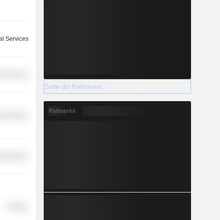
l Services
l Services
Suite du Palmarès
Palmarès
l Services
l Services
Finance