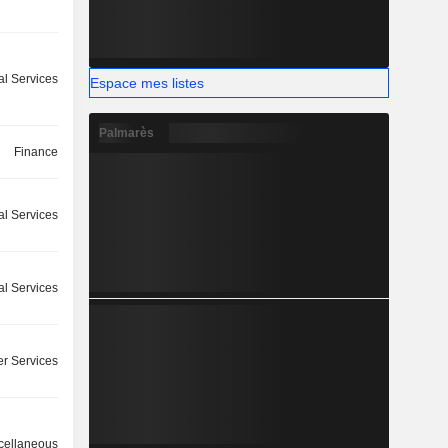
l Services
Espace mes listes
Palmarès
Finance
l Services
l Services
r Services
cellaneous