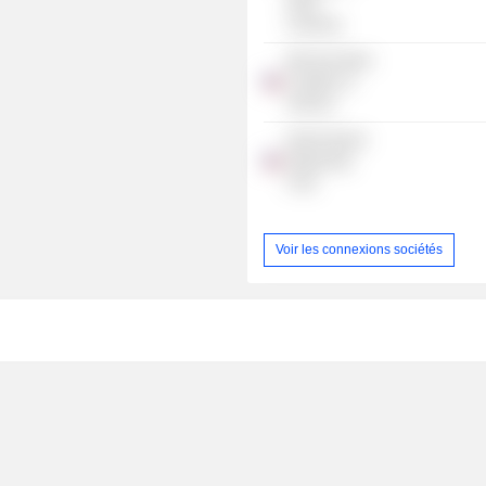
North
Carolina)
Mid-Size Bank
Coalition of
America
Detroit Sports
Organizing
Corp.
Voir les connexions sociétés