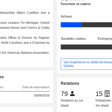
Fonctions occupées
ropolitan Affairs Coalition and a
Actives
iness Leaders For Michigan, Detroit
opment Board and Crohn's & Colitis
ive Officer & Director by Flagstar
Sociétés cotées
Entrepri
, North Carolina), and a Chairman by
ank NA, American Bankers Association,
Voir l'expérience en détail de Ales
DiNello
es
Relations
ion
Date de valorisation
79
15
30/06/2026
Relations au 1er
Entreprises 
degré
1er degré