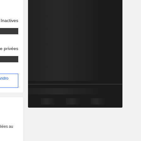
Inactives
se privées
sandro
liées au