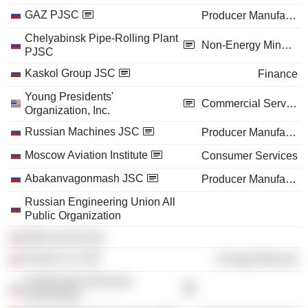
GAZ PJSC
Producer Manufacturing
Chelyabinsk Pipe-Rolling Plant
Non-Energy Minerals
PJSC
Kaskol Group JSC
Finance
Young Presidents'
Commercial Services
Organization, Inc.
Russian Machines JSC
Producer Manufacturing
Moscow Aviation Institute
Consumer Services
Abakanvagonmash JSC
Producer Manufacturing
Russian Engineering Union All
Public Organization
Meta-Invest Ooo
Rimera LLC
Energy Minerals
Independent Directors
Association