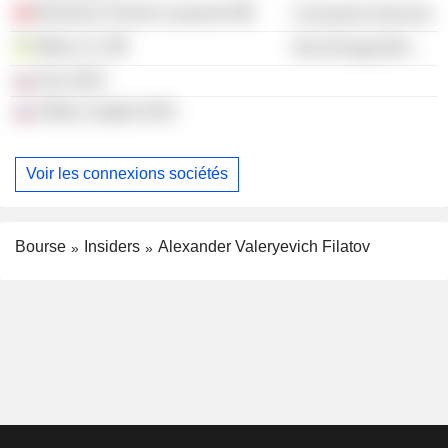
Business School Lausanne
Consumer Services
Meta LLC
Non-Energy Minerals
Oris OOO
Arkley Capital OOO
Voir les connexions sociétés
Bourse
Insiders
Alexander Valeryevich Filatov