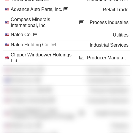
Advance Auto Parts, Inc.
Retail Trade
Compass Minerals
Process Industries
International, Inc.
Nalco Co.
Utilities
Nalco Holding Co.
Industrial Services
Clipper Windpower Holdings
Producer Manufacturing
Ltd.
Recall Corp.
Technology Services
Recall, Inc.
Commercial Services
Mosaic Co. /Old/
Process Industries
Purdue University
Consumer Services
Ann & Robert H. Lurie
Health Services
Children's Hospital of Chicago
Brink's, Inc.
Finance