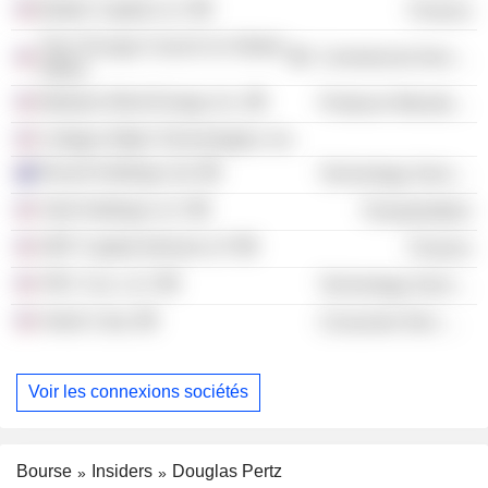
Bolder Capital LLC
Finance
The Chicago Council on Global
Commercial Services
Affairs
Modular Wind Energy, Inc.
Producer Manufacturing
Culligan Water Technologies, Inc.
Recall Holdings Ltd.
Technology Services
Vital Holdings LLC
Transportation
OEP Capital Advisors LP
Finance
VRC Cos. LLC
Technology Services
Vestis Corp.
Consumer Non-Durables
Voir les connexions sociétés
Bourse
Insiders
Douglas Pertz